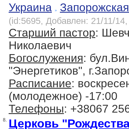
Украина
Запорожская
(id:5695, Добавлен: 21/11/14,
Старший пастор
: Шев
Николаевич
Богослужения
: бул.Ви
"Энергетиков", г.Запо
Расписание
: воскресе
(молодежное) -17:00
Телефоны
: +38067 25
Церковь "Рождества
8.