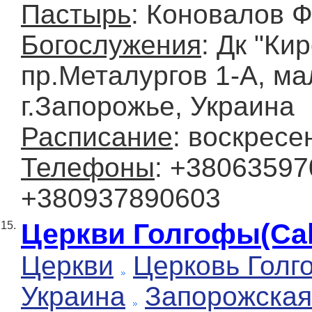
Пастырь
: Коновалов 
Богослужения
: Дк "Ки
пр.Металургов 1-А, ма
г.Запорожье, Украина
Расписание
: воскресе
Телефоны
: +38063597
+380937890603
Церкви Голгофы(Cal
15.
Церкви
Церковь Голг
Украина
Запорожская