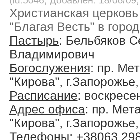
(id:5046, Добавлен: 18/06/09,
Христианская церковь
"Благая Весть" в горо
Пастырь
: Бельбяков С
Владимирович
Богослужения
: пр. Ме
"Кирова", г.Запорожье
Расписание
: воскресе
Адрес офиса
: пр. Мет
"Кирова", г.Запорожье
Телефоны
: +38063 29