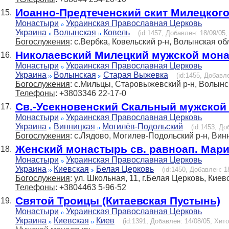
Иоанно-Предтеченский скит Милецког
15.
Монастыри
Украинская Православная Церковь
Украина
Волынская
Ковель
(id:1457, Добавлен: 18/09/05,
Богослужения
: с.Вербка, Ковельский р-н, Волынская об
Николаевский Милецкий мужской мон
16.
Монастыри
Украинская Православная Церковь
Украина
Волынская
Старая Выжевка
(id:1455, Добавле
Богослужения
: с.Мильцы, Старовыжевский р-н, Волынск
Телефоны
: +3803346 22-17-0
Св.-Усекновенский Скальный мужской
17.
Монастыри
Украинская Православная Церковь
Украина
Винницкая
Могилёв-Подольский
(id:1453, До
Богослужения
: с.Лядово, Могилев-Подольский р-н, Вин
Женский монастырь св. равноап. Мар
18.
Монастыри
Украинская Православная Церковь
Украина
Киевская
Белая Церковь
(id:1450, Добавлен: 1
Богослужения
: ул. Школьная, 11, г.Белая Церковь, Киев
Телефоны
: +3804463 5-96-52
Святой Троицы (Китаевская Пустынь)
19.
Монастыри
Украинская Православная Церковь
Украина
Киевская
Киев
(id:1391, Добавлен: 14/08/05, Хито