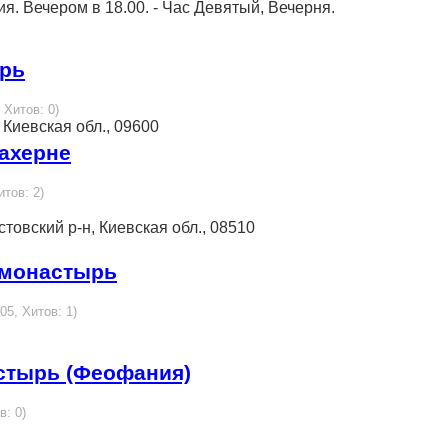
ия. Вечером в 18.00. - Час Девятый, Вечерня.
ырь
 Хитов: 0)
 Киевская обл., 09600
ахерне
итов: 2)
стовский р-н, Киевская обл., 08510
 монастырь
05, Хитов: 1)
стырь (Феофания)
в: 0)