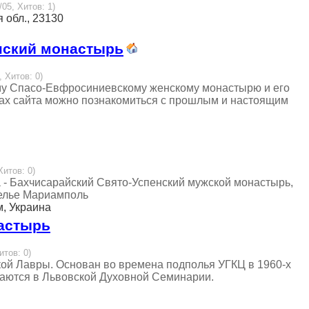
/05, Хитов: 1)
 обл., 23130
нский монастырь
, Хитов: 0)
му Спасо-Евфросиниевскому женскому монастырю и его
ах сайта можно познакомиться c прошлым и настоящим
Хитов: 0)
 - Бахчисарайский Свято-Успенский мужской монастырь,
щелье Мариамполь
м, Украина
астырь
итов: 0)
кой Лавры. Основан во времена подполья УГКЦ в 1960-х
чаются в Львовской Духовной Семинарии.