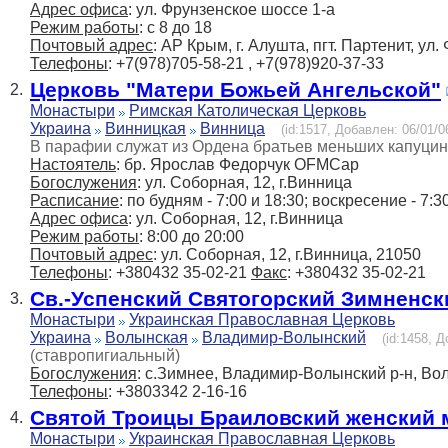
Адрес офиса
: ул. Фрунзенское шоссе 1-а
Режим работы
: с 8 до 18
Почтовый адрес
: АР Крым, г. Алушта, пгт. Партенит, ул
Телефоны
: +7(978)705-58-21 , +7(978)920-37-33
Церковь "Матери Божьей Ангельской"
2.
Монастыри
Римская Католическая Церковь
Украина
Винницкая
Винница
(id:1517, Добавлен: 06/01/0
В парафии служат из Ордена братьев меньших капуци
Настоятель
: бр. Ярослав Федорчук OFMCap
Богослужения
: ул. Соборная, 12, г.Винница
Расписание
: по будням - 7:00 и 18:30; воскресение - 7:3
Адрес офиса
: ул. Соборная, 12, г.Винница
Режим работы
: 8:00 до 20:00
Почтовый адрес
: ул. Соборная, 12, г.Винница, 21050
Телефоны
: +380432 35-02-21
Факс
: +380432 35-02-21
Св.-Успенский Святогорский Зимненс
3.
Монастыри
Украинская Православная Церковь
Украина
Волынская
Владимир-Волынский
(id:1458, Д
(ставропигиальный)
Богослужения
: с.Зимнее, Владимир-Волынский р-н, Вол
Телефоны
: +3803342 2-16-16
Святой Троицы Браиловский женский
4.
Монастыри
Украинская Православная Церковь