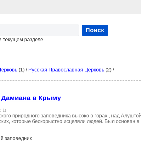
Поиск
в текущем разделе
Церковь
(1)
/
Русская Православная Церковь
(2)
/
 Дамиана в Крыму
: 1)
ого природного заповедника высоко в горах , над Алушто
ских, которые бескорыстно исцеляли людей. Был основан в
ый заповедник