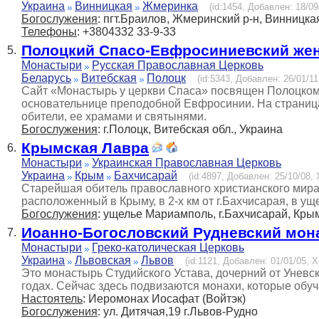
Украина
Винницкая
Жмеринка
(id:1454, Добавлен: 18/09
Богослужения
: пгт.Браилов, Жмеринский р-н, Винницкая
Телефоны
: +3804332 33-9-33
Полоцкий Спасо-Евфросиниевский же
5.
Монастыри
Русская Православная Церковь
Беларусь
Витебская
Полоцк
(id:5343, Добавлен: 26/01/11
Сайт «Монастырь у церкви Спаса» посвящен Полоцко
основательнице преподобной Евфросинии. На страниц
обители, ее храмами и святынями.
Богослужения
: г.Полоцк, Витебская обл., Украина
Крымская Лавра
6.
Монастыри
Украинская Православная Церковь
Украина
Крым
Бахчисарай
(id:4897, Добавлен: 25/10/08, 
Старейшая обитель православного христианского мира
расположенный в Крыму, в 2-х км от г.Бахчисарая, в у
Богослужения
: ущелье Мариамполь, г.Бахчисарай, Кры
Иоанно-Богословский Рудневский мон
7.
Монастыри
Греко-католическая Церковь
Украина
Львовская
Львов
(id:1121, Добавлен: 01/01/05, Х
Это монастырь Студийского Устава, дочерний от Уневс
годах. Сейчас здесь подвизаются монахи, которые обу
Настоятель
: Иеромонах Иосафат (Войтэк)
Богослужения
: ул. Дитячая,19 г.Львов-Рудно