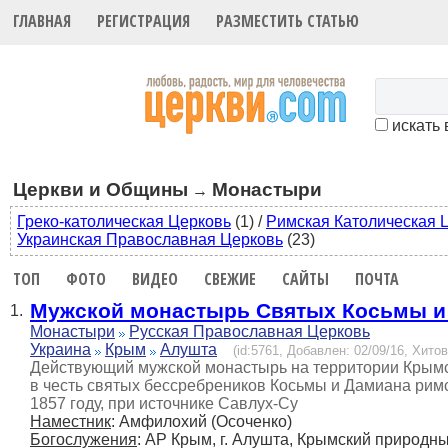
ГЛАВНАЯ
РЕГИСТРАЦИЯ
РАЗМЕСТИТЬ СТАТЬЮ
искать 
Церкви и Общины
Монастыри
→
Греко-католическая Церковь
(1)
/
Римская Католическая 
Украинская Православная Церковь
(23)
ТОП
ФОТО
ВИДЕО
СВЕЖИЕ
САЙТЫ
ПОЧТА
Мужской монастырь Святых Косьмы и
1.
Монастыри
Русская Православная Церковь
Украина
Крым
Алушта
(id:5761, Добавлен: 02/09/16, Хитов
Действующий мужской монастырь на территории Крымск
в честь святых бессребреников Косьмы и Дамиана рим
1857 году, при источнике Савлух-Су
Наместник
: Амфилохий (Осоченко)
Богослужения
: АР Крым, г. Алушта, Крымский природн