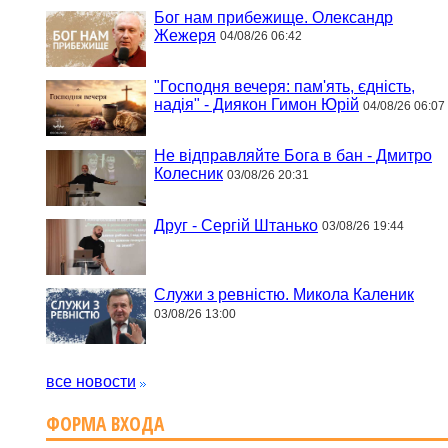
Бог нам прибежище. Олександр
Жежеря
04/08/26 06:42
"Господня вечеря: пам'ять, єдність,
надія" - Диякон Гимон Юрій
04/08/26 06:07
Не відправляйте Бога в бан - Дмитро
Колесник
03/08/26 20:31
Друг - Сергій Штанько
03/08/26 19:44
Служи з ревністю. Микола Каленик
03/08/26 13:00
все новости
ФОРМА ВХОДА