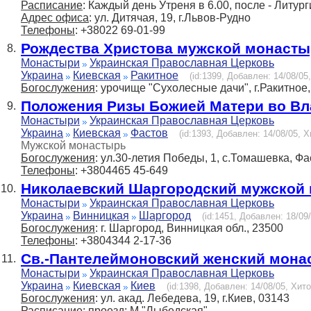
Расписание
: Каждый день Утреня в 6.00, после - Литург
Адрес офиса
: ул. Дитячая, 19, г.Львов-Рудно
Телефоны
: +38022 69-01-99
Рождества Христова мужской монаст
8.
Монастыри
Украинская Православная Церковь
Украина
Киевская
Ракитное
(id:1399, Добавлен: 14/08/05,
Богослужения
: урочище "Сухолесные дачи", г.Ракитное,
Положения Ризы Божией Матери во Вл
9.
Монастыри
Украинская Православная Церковь
Украина
Киевская
Фастов
(id:1393, Добавлен: 14/08/05, Х
Мужской монастырь
Богослужения
: ул.30-летия Победы, 1, с.Томашевка, Фа
Телефоны
: +3804465 45-649
Николаевский Шаргородский мужской
10.
Монастыри
Украинская Православная Церковь
Украина
Винницкая
Шаргород
(id:1451, Добавлен: 18/09/
Богослужения
: г. Шаргород, Винницкая обл., 23500
Телефоны
: +3804344 2-17-36
Св.-Пантелеймоновский женский мона
11.
Монастыри
Украинская Православная Церковь
Украина
Киевская
Киев
(id:1398, Добавлен: 14/08/05, Хито
Богослужения
: ул. акад. Лебедева, 19, г.Киев, 03143
Расписание
: проезд: М "Лыбедская"