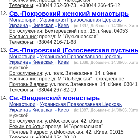
Телефоны
: +38044 252-50-73 , +38044 266-45-12
Св.-Покровский женский монастырь
12.
Монастыри
Украинская Православная Церковь
Украина
Киевская
Киев
(id:1397, Добавлен: 14/08/05, Хито
Богослужения
: Бехтеревский пер., 15, г.Киев, 04053
Расписание
: проезд: М "Лукьяновская"
Телефоны
: +38044 216-71-68
Св.-Покровский (Голосеевская пустынь
13.
Монастыри
Украинская Православная Церковь
Украина
Киевская
Киев
(id:1388, Добавлен: 14/08/05, Хито
мужской
Богослужения
: ул. полк. Затевахина, 14, г.Киев
Расписание
: проезд: М "Лыбедская" , ежедневное
Почтовый адрес
: ул. полк. Затевахина, 14, г.Киев, 03041
Телефоны
: +38044 267-82-19
Св.-Введенский монастырь
14.
Монастыри
Украинская Православная Церковь
Украина
Киевская
Киев
(id:1387, Добавлен: 14/08/05, Хито
мужской
Богослужения
: ул.Московская, 42, г.Киев
Режим работы
: проезд. М "Арсенальная"
Почтовый адрес
: ул.Московская, 42, г.Киев, 01015
Телефоны
: +38044 254-20-10