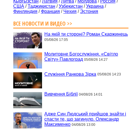
Кыргызстан
/
Латвия
/
Литва
/
Молдова
/
Россия
/
США
/
Таджикистан
/
Узбекистан
/
Украина
/
Финляндия
/
Франция
/
Чехия
/
Эстония
ВСЕ НОВОСТИ И ВИДЕО >>
На якій ти стороні? Роман Скаржинець
05/08/26 17:05
Молитовне Богослужіння. «Світло
Світу» Павлоград
05/08/26 14:27
Служіння Ранкова Зірка
05/08/26 14:23
Вивчення Біблії
04/08/26 14:01
Адже Син Людський прийшов знайти і
спасти те, що загинуло. Олександр
Максименко
04/08/26 13:00