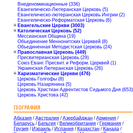
Внеденоминационные (336)
Евангелическо-Лютеранская Церковь (5)
Евангелическо-лютеранская Церковь Ингрии (2)
Евангелическо-Реформатская Церковь (6)
Евангельские Церкви (3003)
Католическая Церковь (52)
Мессианская Община (19)
Объединение Меннонитских Церквей (8)
Объединенная Методистская Церковь (24)
Православная Церковь (449)
Пресвитерианская Церковь (29)
Союз Еванг. Пресвит. и Реформ. Церквей (1)
Украинская Лютеранская Церковь (26)
Харизматические Церкви (476)
Церковь Голгофы (8)
Церковь Назарянина (5)
Церковь Христиан Адвентистов Седьмого Дня (653)
Церковь Христова (42)
ГЕОГРАФИЯ
Абхазия
/
Австралия
/
Азербайджан
/
Армения
/
Беларусь
/
Бельгия
/
Великобритания
/
Германия
/
Грузия
/
Израиль
/
Испания
/
Казахстан
/
Канада
/