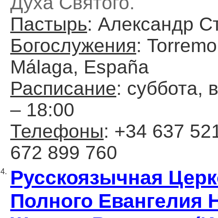
Духа Святого.
Пастырь
: Александр С
Богослужения
: Torremo
Málaga, España
Расписание
: суббота,
– 18:00
Телефоны
: +34 637 52
672 899 760
Русскоязычная Цер
4.
Полного Евангелия 