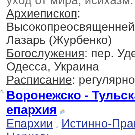
уход от мира, исихазм.
Архиепископ
:
Высокопреосвященне
Лазарь (Журбенко)
Богослужения
: пер. Уд
Одесса, Украина
Расписание
: регулярно
Воронежско - Тульск
4.
епархия
Епархии
Истинно-Пра