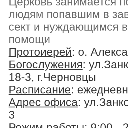
Церковь занимается 
людям попавшим в зав
сект и нуждающимся в
помощи
Протоиерей
: о. Алекс
Богослужения
: ул.Зан
18-3, г.Черновцы
Расписание
: ежеднев
Адрес офиса
: ул.Занк
3
Режим работы
: 9:00 - 