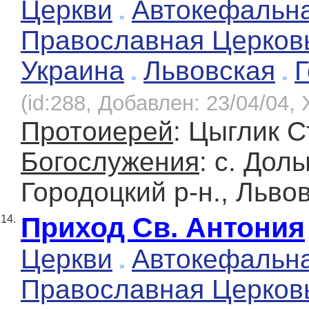
Церкви
Автокефальн
Православная Церков
Украина
Львовская
Г
(id:288, Добавлен: 23/04/04, 
Протоиерей
: Цыглик 
Богослужения
: с. Дол
Городоцкий р-н., Льво
Приход Св. Антония
14.
Церкви
Автокефальн
Православная Церков