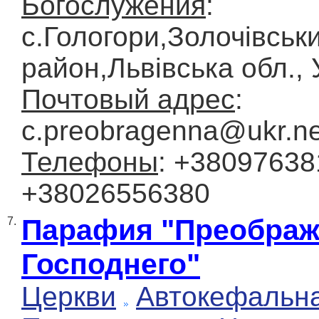
Богослужения
:
с.Гологори,Золочівськ
район,Львівська обл.,
Почтовый адрес
:
с.preobragenna@ukr.ne
Телефоны
: +38097638
+38026556380
Парафия "Преображ
7.
Господнего"
Церкви
Автокефальн