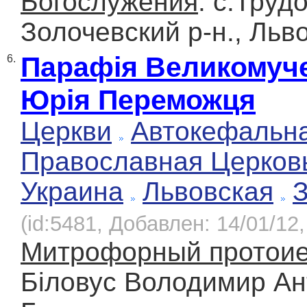
Богослужения
: с.Труд
Золочевский р-н., Льв
Парафія Великомуч
6.
Юрія Переможця
Церкви
Автокефальн
Православная Церков
Украина
Львовская
(id:5481, Добавлен: 14/01/12,
Митрофорный протои
Біловус Володимир Ан