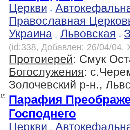
Церкви
Автокефальн
Православная Церков
Украина
Львовская
(id:338, Добавлен: 26/04/04, 
Протоиерей
: Смук Ост
Богослужения
: с.Чер
Золочевский р-н., Льв
Парафия Преображ
19.
Господнего
Церкви
Автокефальн