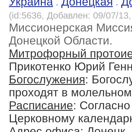
Украина
Донецкая
Д
(id:5636, Добавлен: 09/07/13,
Миссионерская Мисси
Донецкой Области.
Митрофорный протои
Прикотенко Юрий Ген
Богослужения
: Богос
проходят в молельном
Расписание
: Согласно
Церковному календар
Адрес офиса
: Донецк,