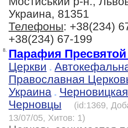
Мостиський р-н., Льво
Украина, 81351
Телефоны
: +38(234) 
+38(234) 67-199
Парафия Пресвятой
8.
Церкви
Автокефальн
Православная Церков
Украина
Черновицкая
Черновцы
(id:1369, До
13/07/05, Хитов: 1)