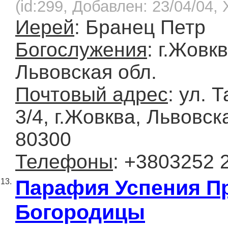
(id:299, Добавлен: 23/04/04, 
Иерей
: Бранец Петр
Богослужения
: г.Жовкв
Львовская обл.
Почтовый адрес
: ул. 
3/4, г.Жовква, Львовск
80300
Телефоны
: +3803252 
Парафия Успения П
13.
Богородицы