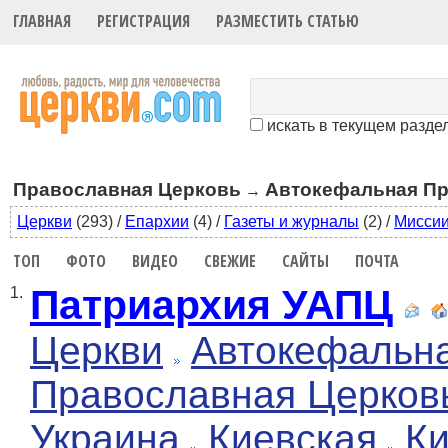
ГЛАВНАЯ
РЕГИСТРАЦИЯ
РАЗМЕСТИТЬ СТАТЬЮ
искать в текущем разде
Православная Церковь
Автокефальная Пр
→
Церкви
(293)
/
Епархии
(4)
/
Газеты и журналы
(2)
/
Мисси
ТОП
ФОТО
ВИДЕО
СВЕЖИЕ
САЙТЫ
ПОЧТА
Патриархия УАПЦ
1.
Церкви
Автокефальн
Православная Церков
Украина
Киевская
К