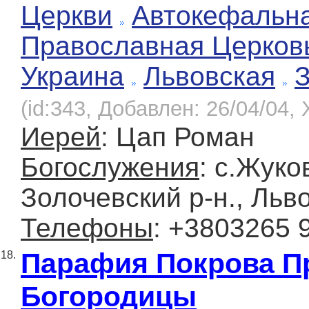
Церкви
Автокефальн
Православная Церков
Украина
Львовская
(id:343, Добавлен: 26/04/04, 
Иерей
: Цап Роман
Богослужения
: с.Жуко
Золочевский р-н., Льв
Телефоны
: +3803265 
Парафия Покрова П
18.
Богородицы