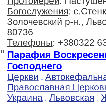
Протоиерей
: Пастуше
Богослужения
: с.Стенк
Золочевский р-н., Льво
80736
Телефоны
: +380322 6
Парафия Воскресен
11.
Господнего
Церкви
Автокефальн
Православная Церков
Украина
Львовская