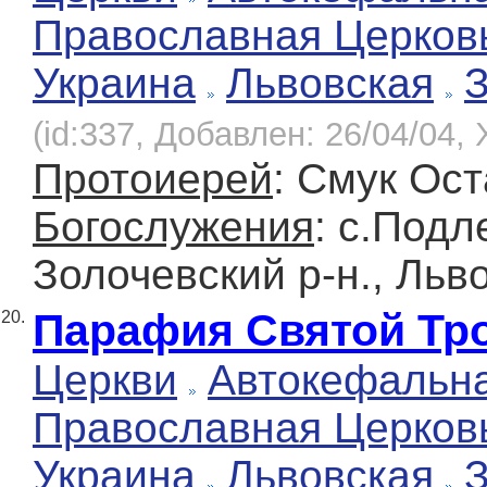
Православная Церков
Украина
Львовская
(id:337, Добавлен: 26/04/04, 
Протоиерей
: Смук Ост
Богослужения
: с.Подл
Золочевский р-н., Льв
Парафия Святой Тр
20.
Церкви
Автокефальн
Православная Церков
Украина
Львовская