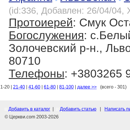
(id:336, Добавлен: 26/04/04, 
Протоиерей
: Смук Ост
Богослужения
: с.Белы
Золочевский р-н., Льво
80710
Телефоны
: +3803265 
1-20 |
21-40
|
41-60
|
61-80
|
81-100
|
далее >>
(всего - 301)
Добавить в каталог
|
Добавить статью
|
Написать п
© Церкви.com 2003-2026