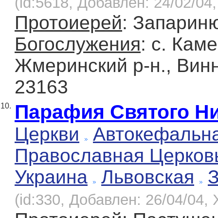
(id:5618, Добавлен: 24/02/04,
Протоиерей
: Запарин
Богослужения
: с. Кам
Жмеринский р-н., Винн
23163
Парафия Святого Н
10.
Церкви
Автокефальн
Православная Церков
Украина
Львовская
(id:330, Добавлен: 26/04/04, 