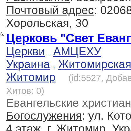
Почтовый адрес
: 02068
Хорольская, 30
Церковь "Свет Еван
6.
Церкви
АМЦЕХУ
Украина
Житомирска
Житомир
(id:5527, Доба
Хитов: 0)
Евангельские христиа
Богослужения
: ул. Кот
4 этаж, г. Житомир, Ук