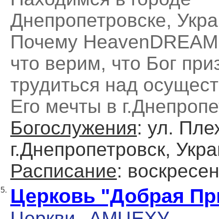
Днепропетровске, Укра
Почему HeavenDREAM,
что верим, что Бог при
трудиться над осущес
Его мечты в г.Днепропе
Богослужения
: ул. Пл
г.Днепропетровск, Укр
Расписание
: воcкресе
Церковь "Добрая Пр
5.
Церкви
АМЦЕХУ