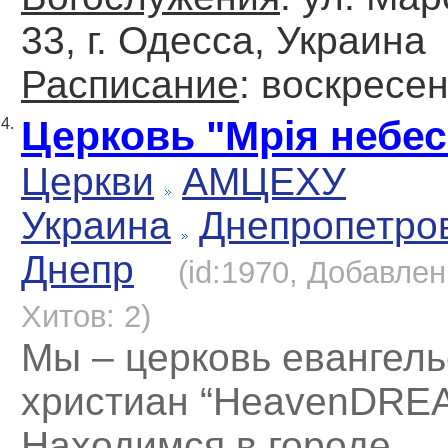
33, г. Одесса, Украина
Расписание
: воскресе
Церковь "Мрія небес
4.
Церкви
АМЦЕХУ
Украина
Днепропетро
Днепр
(id:1970, Добавлен
Хитов: 2)
Мы – церковь евангель
христиан “HeavenDRE
Находимся в городе