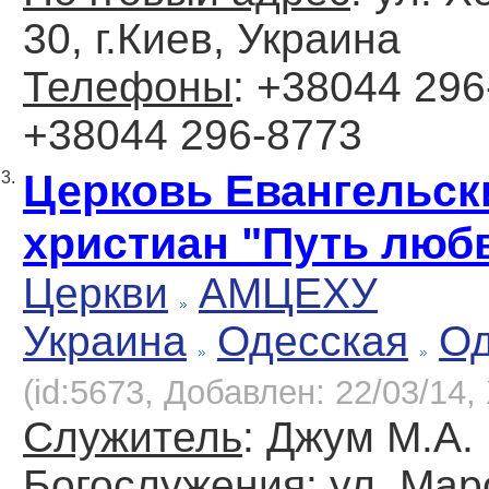
30, г.Киев, Украина
Телефоны
: +38044 29
+38044 296-8773
Церковь Евангельск
3.
христиан "Путь люб
Церкви
АМЦЕХУ
Украина
Одесская
Од
(id:5673, Добавлен: 22/03/14, 
Служитель
: Джум М.А.
Богослужения
: ул. Ма