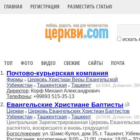
ГЛАВНАЯ
РЕГИСТРАЦИЯ
РАЗМЕСТИТЬ СТАТЬЮ
искать 
ТОП
ФОТО
ВИДЕО
СВЕЖИЕ
САЙТЫ
ПОЧТА
Почтово-курьерская компания
1.
Фирмы
Церковь Христиан Веры Евангельской
Узбекистан
Ташкентская
Ташкент
(id:5364, Добавлен: 28/
Директор
: Корф Михаил Александрович
Телефоны
: +99893 515-35-13
Евангельские Христиане Баптисты
2.
Церкви
Церковь Евангельских Христиан Баптистов
Узбекистан
Ташкентская
Ташкент
(id:5439, Добавлен: 10/
Центральная Зарегистрированная Церковь Евангельских
распятого, воскресшего и вновь грядущего!
Богослужения
: ул. Шамс-Кулол, дом 35, г. Ташкент, Узбек
Расписание
: воскресенье: 9:00 – 11:00, среда: 18:00 – 20