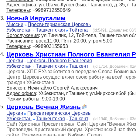
Адрес офиса
: ул. Шамс-Кулол (быв. Панченко), д. 35, г. 
Телефоны
: +9989712550649
Новый Иерусалим
3.
Миссии
Пресвитерианская Церковь
Узбекистан
Ташкентская
Тойтепа
(id:5491, Добавлен: 08/
Богослужения
: ул.Тинчлик, 12, Той-тепа, Ташкентская об
Расписание
: воск.11.00. Пятн.20.00. утром 5.00
Телефоны
: +998903155953
Церковь Христиан Полного Евангелия Р
4.
Церкви
Церковь Полного Евангелия
Узбекистан
Ташкентская
Ташкент
(id:1714, Добавлен: 02/
Церковь ХПЕ РУз заботится о передаче Слова Божия жа
Центр, Церковь осуществляет свою работу на всей терр
граждан Узбекистана.
Епископ
: Нечитайло Сергей Алексеевич
Адрес офиса
: Узбекистан, г.Ташкент, ул.Мирхосилбой (б
Режим работы
: 9:00-19:00
Церковь Вечная Жизнь
5.
Церкви
Пресвитерианская Церковь
Узбекистан
Ташкентская
Ташкент
(id:1940, Добавлен: 03/
Сайт Христиан Пресвитериан. Сайт Церкви "Вечная Жиз
Проповеди. Христианский форум. Христианский чат. Фото
сайте. Рекомендовать нас. Библия, Слово