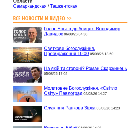
Области
Самаркандская
/
Ташкентская
ВСЕ НОВОСТИ И ВИДЕО >>
Голос Бога в дрібницях. Володимир
Давидюк
06/08/26 04:30
Святкове богослужіння.
Преображення 10:00
05/08/26 18:50
На якій ти стороні? Роман Скаржинець
05/08/26 17:05
Молитовне Богослужіння. «Світло
Світу» Павлоград
05/08/26 14:27
Служіння Ранкова Зірка
05/08/26 14:23
Вивчення Біблії