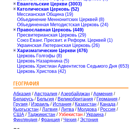
Евангельские Церкви (3003)
Католическая Церковь (52)
Мессианская Община (19)
Объединение Меннонитских Церквей (8)
Объединенная Методистская Церковь (24)
Православная Церковь (449)
Пресвитерианская Церковь (29)
Союз Еванг. Пресвит. и Реформ. Церквей (1)
Украинская Лютеранская Церковь (26)
Харизматические Церкви (476)
Церковь Голгофы (8)
Церковь Назарянина (5)
Церковь Христиан Адвентистов Седьмого Дня (653)
Церковь Христова (42)
ГЕОГРАФИЯ
Абхазия
/
Австралия
/
Азербайджан
/
Армения
/
Беларусь
/
Бельгия
/
Великобритания
/
Германия
/
Грузия
/
Израиль
/
Испания
/
Казахстан
/
Канада
/
Кыргызстан
/
Латвия
/
Литва
/
Молдова
/
Россия
/
США
/
Таджикистан
/
Узбекистан
/
Украина
/
Финляндия
/
Франция
/
Чехия
/
Эстония