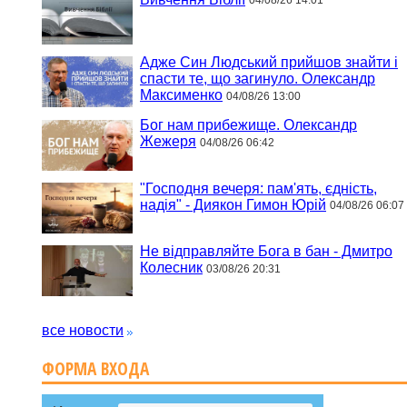
04/08/26 14:01
Адже Син Людський прийшов знайти і
спасти те, що загинуло. Олександр
Максименко
04/08/26 13:00
Бог нам прибежище. Олександр
Жежеря
04/08/26 06:42
"Господня вечеря: пам'ять, єдність,
надія" - Диякон Гимон Юрій
04/08/26 06:07
Не відправляйте Бога в бан - Дмитро
Колесник
03/08/26 20:31
все новости
ФОРМА ВХОДА