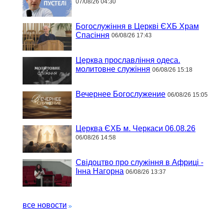
07/08/26 04:30
Богослужіння в Церкві ЄХБ Храм
Спасіння
06/08/26 17:43
Церква прославління одеса.
молитовне служіння
06/08/26 15:18
Вечернее Богослужение
06/08/26 15:05
Церква ЄХБ м. Черкаси 06.08.26
06/08/26 14:58
Свідоцтво про служіння в Африці -
Інна Нагорна
06/08/26 13:37
все новости