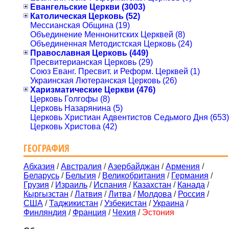
Евангельские Церкви (3003)
Католическая Церковь (52)
Мессианская Община (19)
Объединение Меннонитских Церквей (8)
Объединенная Методистская Церковь (24)
Православная Церковь (449)
Пресвитерианская Церковь (29)
Союз Еванг. Пресвит. и Реформ. Церквей (1)
Украинская Лютеранская Церковь (26)
Харизматические Церкви (476)
Церковь Голгофы (8)
Церковь Назарянина (5)
Церковь Христиан Адвентистов Седьмого Дня (653)
Церковь Христова (42)
ГЕОГРАФИЯ
Абхазия
/
Австралия
/
Азербайджан
/
Армения
/
Беларусь
/
Бельгия
/
Великобритания
/
Германия
/
Грузия
/
Израиль
/
Испания
/
Казахстан
/
Канада
/
Кыргызстан
/
Латвия
/
Литва
/
Молдова
/
Россия
/
США
/
Таджикистан
/
Узбекистан
/
Украина
/
Финляндия
/
Франция
/
Чехия
/
Эстония