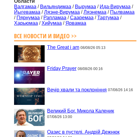
Области
Валгамаа
/
Вильяндимаа
/
Вырумаа
/
Ида-Вирумаа
/
Йыгевамаа
/
Ляэне-Вирумаа
/
Ляэнемаа
/
Пылвамаа
/
Пярнумаа
/
Рапламаа
/
Сааремаа
/
Тартумаа
/
Харьюмаа
/
Хийумаа
/
Ярвамаа
ВСЕ НОВОСТИ И ВИДЕО >>
The Great i am
08/08/26 05:13
Friday Prayer
08/08/26 00:16
Вечір хвали та поклоніння
07/08/26 14:16
Великий Бог. Микола Каленик
07/08/26 13:00
Оазис в пустелі. Андрій Дежнюк