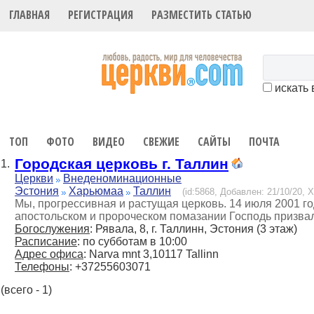
ГЛАВНАЯ
РЕГИСТРАЦИЯ
РАЗМЕСТИТЬ СТАТЬЮ
искать 
ТОП
ФОТО
ВИДЕО
СВЕЖИЕ
САЙТЫ
ПОЧТА
Городская церковь г. Таллин
1.
Церкви
Внеденоминационные
Эстония
Харьюмаа
Таллин
(id:5868, Добавлен: 21/10/20, Х
Мы, прогрессивная и растущая церковь. 14 июля 2001 г
апостольском и пророческом помазании Господь призвал
Богослужения
: Рявала, 8, г. Таллинн, Эстония (3 этаж)
Расписание
: по субботам в 10:00
Адрес офиса
: Narva mnt 3,10117 Tallinn
Телефоны
: +37255603071
(всего - 1)