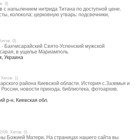
в: 0)
в с напылением нитрида Титана по доступной цене.
сты, колокола; церковную утварь: подсвечники,
Хитов: 0)
 - Бахчисарайский Свято-Успенский мужской
чисарая, в ущелье Мариамполь
м, Украина
 Хитов: 1)
рского района Киевской области. История с.Зазимья и
 России, новости прихода, библиотека, фотоархив.
ий р-н, Киевская обл.
2/09, Хитов: 0)
оны Божией Матери. На страницах нашего сайта вы