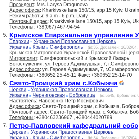
Президент
: Mrs. Larysa Dragunova
Адрес офиса
: Kharkivske lane 150/15, app 15 Kyiv, Ukra
Режим работы
: 9 a.m - 6 p.m. Daily
Почтовый адрес
: Kharkivske lane 150/15, app 15 Kyiv, U
Телефоны
: +38(067) 467-94-54
Крымское Епархиальное управление 
5.
Епархии
Украинская Православная Церковь
Украина
Крым
Симферополь
(id:35, Добавлен: 16/02/04,
Крымская Митрополия Украинской Православной Церк
Митрополит
: Симферопольский и Крымский Лазарь
Богослужения
: ул. Героев Аджимушкая, 7, г.Симфероп
Адрес офиса
: ул. Героев Аджимушкая, 7, г.Симферопол
Телефоны
: +380652 25-45-11
Факс
: +380652 25-14-70
Свято-Троицкий храм с.Кобыжча
6.
Церкви
Украинская Православная Церковь
Украина
Черниговская
Бобровица
(id:5645, Добавлен: 0
Настоятель
: Навозенко Петр Иосифович
Адрес офиса
: Свято-Троицкий храм, c.Кобыжча, Бобров
Почтовый адрес
: Свято-Троицкий храм, c.Кобыжча, Боб
Телефоны
: +380463236967 , +380444020789
Петро-Павловский кафедральний собо
7.
Церкви
Украинская Православная Церковь
Украина
Крым
Симферополь
(id:34, Добавлен: 16/02/04,