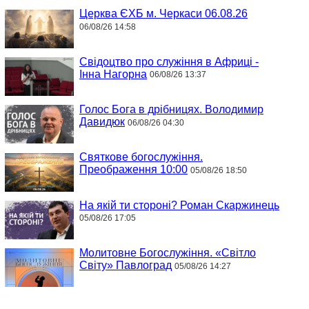
Церква ЄХБ м. Черкаси 06.08.26
06/08/26 14:58
Свідоцтво про служіння в Африці -
Інна Нагорна
06/08/26 13:37
Голос Бога в дрібницях. Володимир
Давидюк
06/08/26 04:30
Святкове богослужіння.
Преображення 10:00
05/08/26 18:50
На якій ти стороні? Роман Скаржинець
05/08/26 17:05
Молитовне Богослужіння. «Світло
Світу» Павлоград
05/08/26 14:27