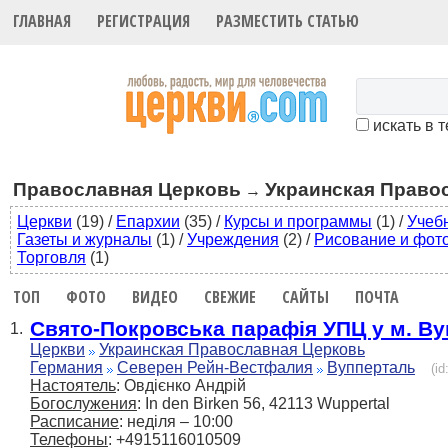
ГЛАВНАЯ
РЕГИСТРАЦИЯ
РАЗМЕСТИТЬ СТАТЬЮ
искать в 
Православная Церковь
Украинская Право
→
Церкви
(19)
/
Епархии
(35)
/
Курсы и программы
(1)
/
Учеб
Газеты и журналы
(1)
/
Учреждения
(2)
/
Рисование и фот
Торговля
(1)
ТОП
ФОТО
ВИДЕО
СВЕЖИЕ
САЙТЫ
ПОЧТА
Свято-Покровська парафія УПЦ у м. В
1.
Церкви
Украинская Православная Церковь
Германия
Северен Рейн-Вестфалия
Вупперталь
(i
Настоятель
: Овдієнко Андрій
Богослужения
: In den Birken 56, 42113 Wuppertal
Расписание
: неділя – 10:00
Телефоны
: +4915116010509