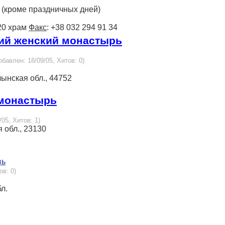
ов (кроме праздничных дней)
 20 храм
Факс
: +38 032 294 91 34
кий женский монастырь
обавлен: 18/09/05, Хитов: 0)
ынская обл., 44752
 монастырь
/05, Хитов: 1)
 обл., 23130
вь
ов: 0)
бл.