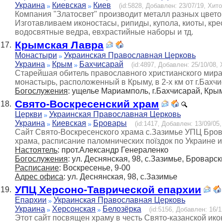
Украина
Киевская
Киев
(id:5828, Добавлен: 23/07/19, Хито
Компания "Златосвет" производит металл разных цвето
Изготавливаем иконостасы, рипиды, купола, киоты, кре
водосвятные ведра, евхрастийные наборы и тд.
Крымская Лавра
17.
Монастыри
Украинская Православная Церковь
Украина
Крым
Бахчисарай
(id:4897, Добавлен: 25/10/08, 
Старейшая обитель православного христианского мира
монастырь, расположенный в Крыму, в 2-х км от г.Бах
Богослужения
: ущелье Мариамполь, г.Бахчисарай, Кры
Свято-Воскресенский храм
18.
Церкви
Украинская Православная Церковь
Украина
Киевская
Бровары
(id:1417, Добавлен: 13/09/05,
Cайт Свято-Воскресенского храма с.Зазимье УПЦ Брова
храма, расписание паломнических поїздок по Украине и
Настоятель
: прот.Александр Генераленко
Богослужения
: ул. Деснянская, 98, с.Зазимье, Броварск
Расписание
: Воскресенье, 9-00
Адрес офиса
: ул. Деснянская, 98, с.Зазимье
УПЦ Херсоно-Таврической епархии
19.
Епархии
Украинская Православная Церковь
Украина
Херсонская
Белозёрка
(id:5156, Добавлен: 16/1
Этот сайт посвящен храму в честь Свято-казанской ик