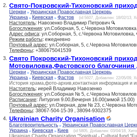
Свято-Покровский-Тихоновский прихо
2.
Церкви
Украинская Православная Церковь
Украина
Киевская
Фастов
(id:5607, Добавлен: 18/02/13, Х
Настоятель
: Навозенко Владимир Петрович
Богослужения
: ул.Соборная, 5, с.Червона Мотовиловка,
Адрес офиса
: ул.Соборная, 5, с.Червона Мотовиловка, 
Режим работы
: ежедневно
Почтовый адрес
: ул.Соборная, 5, с.Червона Мотовиловк
Телефоны
: +380675041539
Свято Покровский-Тихоновский приход
3.
Мотовиловка,Фастовского благочиния 
Церкви
Украинская Православная Церковь
Украина
Киевская
Фастов
(id:5027, Добавлен: 22/05/09, Х
История храма,фото-архив,контактная информация и 
Настоятель
: иерей Владимир Навозенко
Богослужения
: ул.Соборная № 5, с.Червона Мотовиловк
Расписание
: Литургия 9.00,Вечерня 16.00(зимой 15.00)
Почтовый адрес
: ул.Озерная, дом № 23, с.Червона Мото
Телефоны
: 38067-504-15-39 , 38094-9302375
Ukrainian Charity Organisation
4.
Благотворительность
Украинская Православная Церк
Украина
Киевская
Киев
(id:5805, Добавлен: 03/04/18, Хито
Ukrainian Charity Organization “Spiritual - Cultural fund “