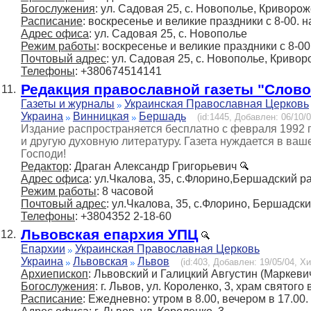
Богослужения
: ул. Садовая 25, с. Новополье, Криворож
Расписание
: воскресенье и великие праздники с 8-00. 
Адрес офиса
: ул. Садовая 25, с. Новополье
Режим работы
: воскресенье и великие праздники с 8-00
Почтовый адрес
: ул. Садовая 25, с. Новополье, Кривор
Телефоны
: +380674514141
Редакция православной газеты "Слово
11.
Газеты и журналы
Украинская Православная Церковь
Украина
Винницкая
Бершадь
(id:1445, Добавлен: 06/10/0
Издание распространяется бесплатно с февраля 1992 г
и другую духовную литературу. Газета нуждается в ва
Господи!
Редактор
: Драган Александр Григорьевич
Адрес офиса
: ул.Чкалова, 35, с.Флорино,Бершадский р
Режим работы
: 8 часовой
Почтовый адрес
: ул.Чкалова, 35, с.Флорино, Бершадски
Телефоны
: +3804352 2-18-60
Львовская епархия УПЦ
12.
Епархии
Украинская Православная Церковь
Украина
Львовская
Львов
(id:403, Добавлен: 19/05/04, Хи
Архиепископ
: Львовский и Галицкий Августин (Маркеви
Богослужения
: г. Львов, ул. Короленко, 3, храм свято
Расписание
: Ежедневно: утром в 8.00, вечером в 17.00.