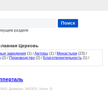
Поиск
текущем разделе
славная Церковь
ные заведения
(1)
/
Авторы
(1)
/
Монастыри
(23)
/
о
(2)
/
Производство
(2)
/
Благотворительность
(1)
/
упперталь
d:5910, Добавлен: 04/03/25, Хитов: 0)