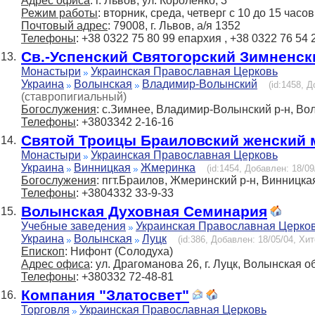
Адрес офиса
: г. Львов, ул. Короленко, 3
Режим работы
: вторник, среда, четверг с 10 до 15 час
Почтовый адрес
: 79008, г. Львов, а/я 1352
Телефоны
: +38 0322 75 80 99 епархия , +38 0322 76 54
Св.-Успенский Святогорский Зимненс
13.
Монастыри
Украинская Православная Церковь
Украина
Волынская
Владимир-Волынский
(id:1458, Д
(ставропигиальный)
Богослужения
: с.Зимнее, Владимир-Волынский р-н, Вол
Телефоны
: +3803342 2-16-16
Святой Троицы Браиловский женский
14.
Монастыри
Украинская Православная Церковь
Украина
Винницкая
Жмеринка
(id:1454, Добавлен: 18/09
Богослужения
: пгт.Браилов, Жмеринский р-н, Винницкая
Телефоны
: +3804332 33-9-33
Волынская Духовная Семинария
15.
Учебные заведения
Украинская Православная Церко
Украина
Волынская
Луцк
(id:386, Добавлен: 18/05/04, Хит
Епископ
: Нифонт (Солодуха)
Адрес офиса
: ул. Драгоманова 26, г. Луцк, Волынская о
Телефоны
: +380332 72-48-81
Компания "Златосвет"
16.
Торговля
Украинская Православная Церковь