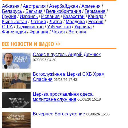
Абхазия
/
Австралия
/
Азербайджан
/
Армения
/
Беларусь
/
Бельгия
/
Великобритания
/
Германия
/
Грузия
/
Израиль
/
Испания
/
Казахстан
/
Канада
/
Кыргызстан
/
Латвия
/
Литва
/
Молдова
/
Россия
/
США
/
Таджикистан
/
Узбекистан
/
Украина
/
Финляндия
/
Франция
/
Чехия
/
Эстония
ВСЕ НОВОСТИ И ВИДЕО >>
Оазис в пустелі. Андрій Дежнюк
07/08/26 04:30
Богослужіння в Церкві ЄХБ Храм
Спасіння
06/08/26 17:43
Церква прославління одеса.
молитовне служіння
06/08/26 15:18
Вечернее Богослужение
06/08/26 15:05