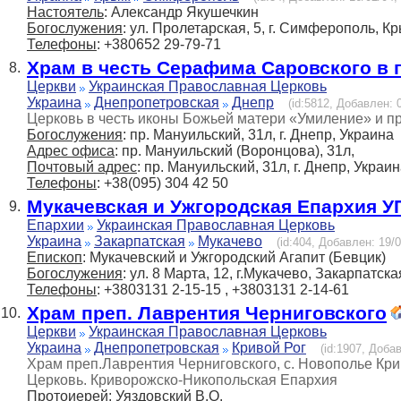
Настоятель
: Александр Якушечкин
Богослужения
: ул. Пролетарская, 5, г. Симферополь, К
Телефоны
: +380652 29-79-71
Храм в честь Серафима Саровского в 
8.
Церкви
Украинская Православная Церковь
Украина
Днепропетровская
Днепр
(id:5812, Добавлен: 0
Церковь в честь иконы Божьей матери «Умиление» и 
Богослужения
: пр. Мануильский, 31л, г. Днепр, Украина
Адрес офиса
: пр. Мануильский (Воронцова), 31л,
Почтовый адрес
: пр. Мануильский, 31л, г. Днепр, Украи
Телефоны
: +38(095) 304 42 50
Мукачевская и Ужгородская Епархия 
9.
Епархии
Украинская Православная Церковь
Украина
Закарпатская
Мукачево
(id:404, Добавлен: 19/0
Епископ
: Мукачевский и Ужгородский Агапит (Бевцик)
Богослужения
: ул. 8 Марта, 12, г.Мукачево, Закарпатска
Телефоны
: +3803131 2-15-15 , +3803131 2-14-61
Храм преп. Лаврентия Черниговского
10.
Церкви
Украинская Православная Церковь
Украина
Днепропетровская
Кривой Рог
(id:1907, Добав
Храм преп.Лаврентия Черниговского, с. Новополье Кр
Церковь. Криворожско-Никопольская Епархия
Протоиерей
: Уяздовский В.О.