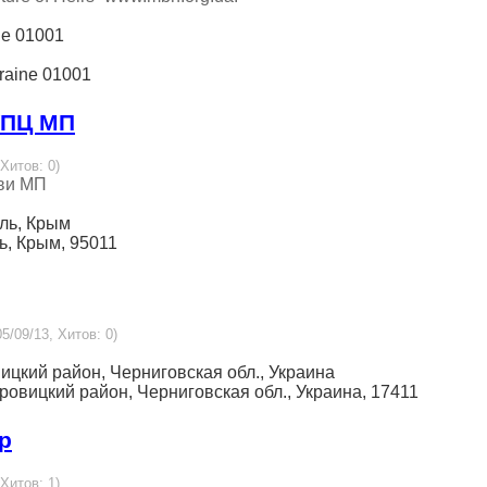
ine 01001
kraine 01001
УПЦ МП
 Хитов: 0)
ви МП
оль, Крым
ь, Крым, 95011
5/09/13, Хитов: 0)
ицкий район, Черниговская обл., Украина
ровицкий район, Черниговская обл., Украина, 17411
р
 Хитов: 1)