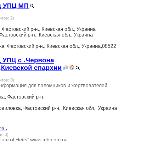
д УПЦ МП
итов: 2)
 Фастовский р-н., Киевская обл., Украина
Фастовский р-н., Киевская обл., Украина
а, Фастовский р-н., Киевская обл., Украина,08522
 УПЦ с .Червона
,Киевской епархии
итов: 0)
информация для паломников и жертвователей
а, Фастовский р-н.
виловка, Фастовский р-н., Киевская обл., Украина
овь
в: 0)
Future of Heirs” www.mbn.org.ua.