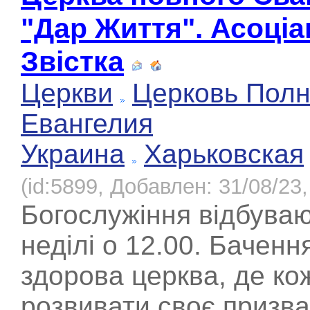
"Дар Життя". Асоціа
Звістка
Церкви
Церковь Полн
Евангелия
Украина
Харьковская
(id:5899, Добавлен: 31/08/23,
Богослужіння відбуваю
неділі о 12.00. Баченн
здорова церква, де к
розвивати своє призва