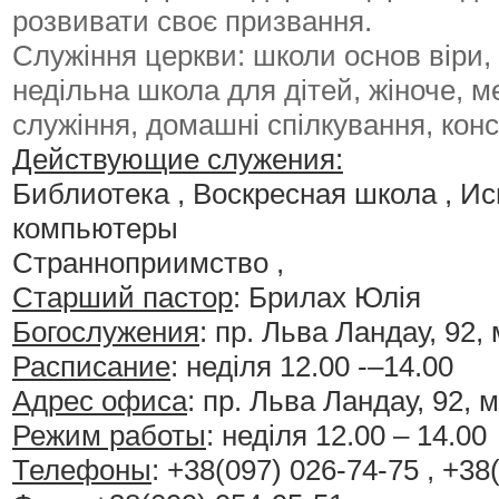
розвивати своє призвання.
Служіння церкви: школи основ віри, 
недільна школа для дітей, жіноче, м
служіння, домашні спілкування, кон
Действующие служения:
Библиотека , Воскресная школа , И
компьютеры
Странноприимство ,
Старший пастор
: Брилах Юлія
Богослужения
:
пр. Льва Ландау, 92, 
Расписание
:
неділя 12.00 -–14.00
Адрес офиса
: пр. Льва Ландау, 92, м
Режим работы
: неділя 12.00 – 14.00
Телефоны
: +38(097) 026-74-75 , +38