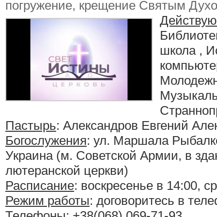
погружение, крещение Святым Дух
Действую
Библиотек
школа , 
компьют
Молодежн
Музыкаль
Странноп
Пастырь
: Александров Евгений Але
Богослужения
:
ул. Маршала Рыбалко,
Украина (м. Советской Армии, в зд
лютеранской церкви)
Расписание
:
воскресенье в 14:00, ср
Режим работы
: договоритесь в те
Телефоны
: +38(068) 069-71-93