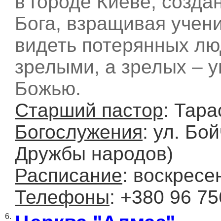
в городе Киеве, созда
Бога, взращивая учен
видеть потерянных лю
зрелыми, а зрелых – 
Божью.
Старший пастор
: Тар
Богослужения
: ул. Бо
Дружбы народов)
Расписание
: воскресе
Телефоны
: +380 96 75
6.