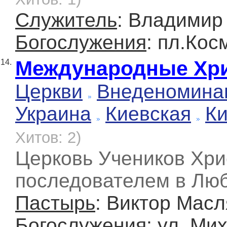
Служитель
: Владимир
Богослужения
: пл.Кос
Международные Хри
14.
Церкви
Внеденомина
Украина
Киевская
К
Хитов: 2)
Церковь Учеников Хри
последователем в Лю
Пастырь
: Виктор Мас
Богослужения
: ул. Ми