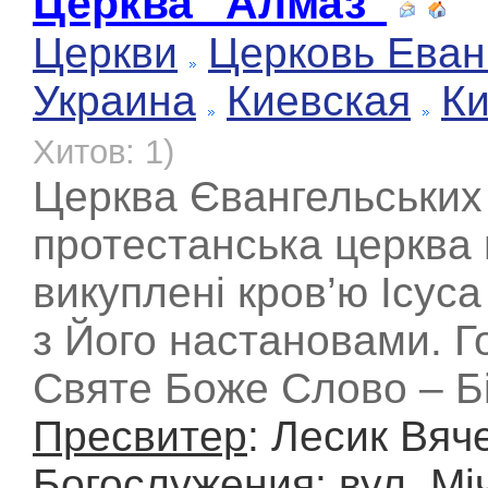
Церква "Алмаз"
Церкви
Церковь Еван
Украина
Киевская
К
Хитов: 1)
Церква Євангельських 
протестанська церква 
викуплені кров’ю Ісуса
з Його настановами. Г
Святе Боже Слово – Бі
Пресвитер
: Лесик Вяч
Богослужения
: вул. Мі