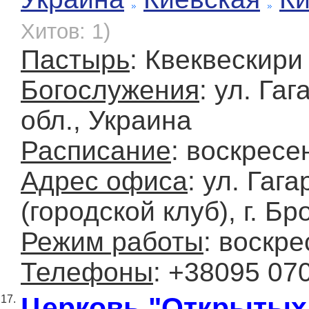
Хитов: 1)
Пастырь
: Квеквескири
Богослужения
: ул. Га
обл., Украина
Расписание
: воскресе
Адрес офиса
: ул. Гаг
(городской клуб), г. Б
Режим работы
: воскре
Телефоны
: +38095 07
Церковь "Открытых
17.