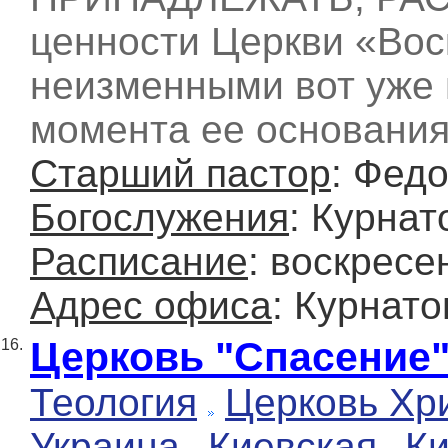
ценности Церкви «Вос
неизменными вот уже 
момента ее основания
Старший пастор
: Фед
Богослужения
: Курнат
Расписание
: воскресе
Адрес офиса
: Курнато
Церковь "Спасение
16.
Теология
Церковь Хр
Украина
Киевская
К