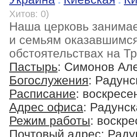
Хитов: 0)
Наша церковь занимае
и семьям оказавшимс
обстоятельствах на Т
Пастырь
: Симонов Ал
Богослужения
: Радунс
Расписание
: воскресе
Адрес офиса
: Радунск
Режим работы
: воскре
Почтовый адрес
: Раду