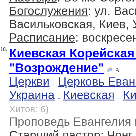
Богослужения
: ул. Ва
Васильковская, Киев, 
Расписание
: воскресе
Киевская Корейская
18.
"Возрождение"
Церкви
Церковь Еван
Украина
Киевская
К
Хитов: 6)
Проповедь Евангелия 
Старший пастор
: Чонг