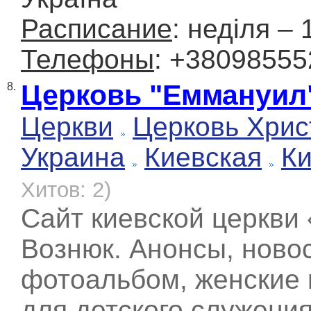
Расписание
: неділя – 
Телефоны
: +38098555
Церковь "Еммануил
8.
Церкви
Церковь Хрис
Украина
Киевская
К
Хитов: 2)
Сайт киевской церкви
Вознюк. Анонсы, ново
фотоальбом, женские 
для детского служени