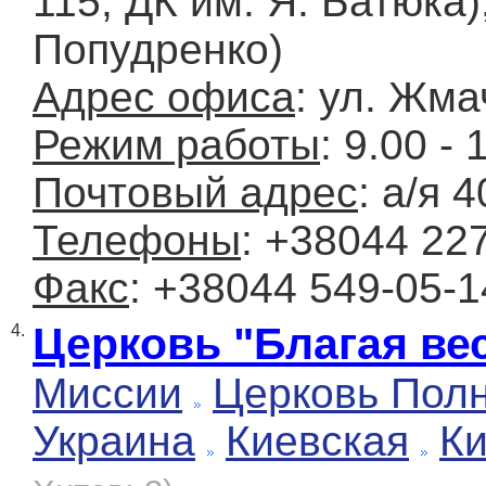
115, ДК им. Я. Батюка),
Попудренко)
Адрес офиса
: ул. Жма
Режим работы
: 9.00 - 
Почтовый адрес
: а/я 
Телефоны
: +38044 22
Факс
: +38044 549-05-1
Церковь "Благая ве
4.
Миссии
Церковь Полн
Украина
Киевская
К