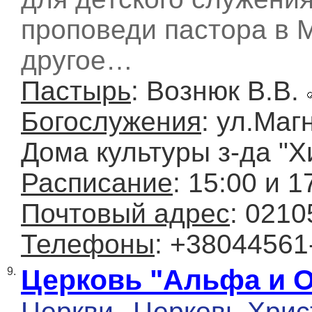
проповеди пастора в М
другое…
Пастырь
: Вознюк В.В.
Богослужения
: ул.Маг
Дома культуры з-да "
Расписание
: 15:00 и 1
Почтовый адрес
: 0210
Телефоны
: +38044561
Церковь "Альфа и 
9.
Церкви
Церковь Хрис