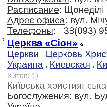
Расписание
: Щонеділі
Адрес офиса
: вул. Міч
Телефоны
: +38(093) 9
Церква «Сіон»
7.
Церкви
Церковь Хрис
Украина
Киевская
К
Хитов: 1)
Київська християнська
Богослужения
: вул. Б
Україна