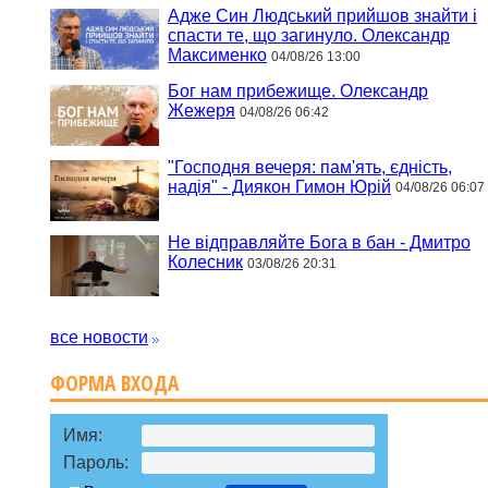
Адже Син Людський прийшов знайти і
спасти те, що загинуло. Олександр
Максименко
04/08/26 13:00
Бог нам прибежище. Олександр
Жежеря
04/08/26 06:42
"Господня вечеря: пам'ять, єдність,
надія" - Диякон Гимон Юрій
04/08/26 06:07
Не відправляйте Бога в бан - Дмитро
Колесник
03/08/26 20:31
все новости
ФОРМА ВХОДА
Имя:
Пароль: