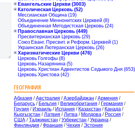
Евангельские Церкви (3003)
Католическая Церковь (52)
Мессианская Община (19)
Объединение Меннонитских Церквей (8)
Объединенная Методистская Церковь (24)
Православная Церковь (449)
Пресвитерианская Церковь (29)
Союз Еванг. Пресвит. и Реформ. Церквей (1)
Украинская Лютеранская Церковь (26)
Харизматические Церкви (476)
Церковь Голгофы (8)
Церковь Назарянина (5)
Церковь Христиан Адвентистов Седьмого Дня (653)
Церковь Христова (42)
ГЕОГРАФИЯ
Абхазия
/
Австралия
/
Азербайджан
/
Армения
/
Беларусь
/
Бельгия
/
Великобритания
/
Германия
/
Грузия
/
Израиль
/
Испания
/
Казахстан
/
Канада
/
Кыргызстан
/
Латвия
/
Литва
/
Молдова
/
Россия
/
США
/
Таджикистан
/
Узбекистан
/
Украина
/
Финляндия
/
Франция
/
Чехия
/
Эстония