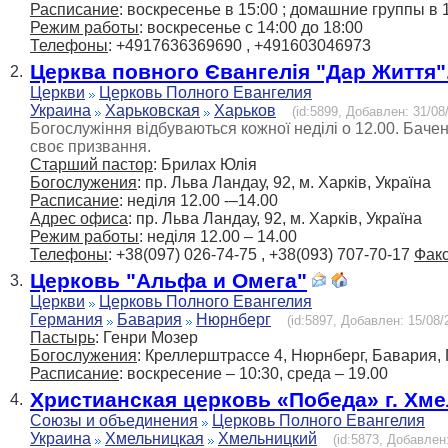
Расписание
: воскресенье в 15:00 ; домашние группы в 
Режим работы
: воскресенье с 14:00 до 18:00
Телефоны
: +4917636369690 , +491603046973
Церква повного Євангелія "Дар Життя".
2.
Церкви
Церковь Полного Евангелия
Украина
Харьковская
Харьков
(id:5899, Добавлен: 31/08/
Богослужіння відбуваються кожної неділі о 12.00. Баче
своє призвання.
Старший пастор
: Брилах Юлія
Богослужения
: пр. Льва Ландау, 92, м. Харків, Україна
Расписание
: неділя 12.00 -–14.00
Адрес офиса
: пр. Льва Ландау, 92, м. Харків, Україна
Режим работы
: неділя 12.00 – 14.00
Телефоны
: +38(097) 026-74-75 , +38(093) 707-70-17
Фак
Церковь "Альфа и Омега"
3.
Церкви
Церковь Полного Евангелия
Германия
Бавария
Нюрнберг
(id:5897, Добавлен: 15/08/
Пастырь
: Генри Мозер
Богослужения
: Креллерштрассе 4, Нюрнберг, Бавария, 
Расписание
: воскресение – 10:30, среда – 19.00
Христианская церковь «Победа» г. Хм
4.
Союзы и объединения
Церковь Полного Евангелия
Украина
Хмельницкая
Хмельницкий
(id:5873, Добавлен: