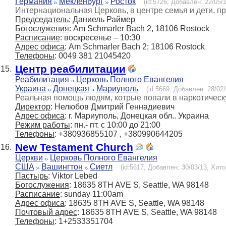
Германия
Мекленбург
Росток
(id:5726, Добавлен: 22/05/1
Интернациональная Церковь, в центре семья и дети, п
Председатель
: Даниель Раймер
Богослужения
: Am Schmarler Bach 2, 18106 Rostock
Расписание
: воскресенье – 10:30
Адрес офиса
: Am Schmarler Bach 2; 18106 Rostock
Телефоны
: 0049 381 21045420
Центр реабилитации
15.
Реабилитация
Церковь Полного Евангелия
Украина
Донецкая
Мариуполь
(id:5669, Добавлен: 28/02/
Реальная помощь людям, котрые попали в наркотическу
Директор
: Нелюбов Дмитрий Геннадиевич
Адрес офиса
: г. Мариуполь, Донецкая обл.. Украина
Режим работы
: пн.- пт. с 10:00 до 21:00
Телефоны
: +380936855107 , +380990644205
New Testament Church
16.
Церкви
Церковь Полного Евангелия
США
Вашингтон
Сиетл
(id:5617, Добавлен: 30/03/13, Хито
Пастырь
: Viktor Lebed
Богослужения
: 18635 8TH AVE S, Seattle, WA 98148
Расписание
: sunday 11:00am
Адрес офиса
: 18635 8TH AVE S, Seattle, WA 98148
Почтовый адрес
: 18635 8TH AVE S, Seattle, WA 98148
Телефоны
: 1+2533351704