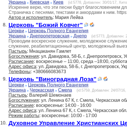
Украина
Киевская
Киев
(id:5778, Добавлен: 30/01/17, Хито
Искренне верю, что эти песни будут благословением д
Страничка с песнями, текстами и аккордами к ним. https
Автор и исполнитель
: Мария Лейва
Церковь "Божий Ковчег"
8.
Церкви
Церковь Полного Евангелия
Украина
Днепропетровская
Днепр
(id:5773, Добавлен: 2
Проводим воскресное служение, молодежное служение,
служение, реабилитационный центр, молодежный выезд
Пастырь
: Мнацаканян Гамлет
Богослужения
: ул. Давидова, 58-Б, г. Днепропетровск, 
Расписание
: воскресенье – 11:00, среда –18:00, суббот
Адрес офиса
: ул. Давидова, 58-Б, г. Днепропетровск, У
Телефоны
: +380666083673
Церковь "Виноградная Лоза"
9.
Церкви
Церковь Полного Евангелия
Украина
Черкасская
Смела
(id:5759, Добавлен: 24/07/16,
Пастырь
: Валерий Шемонаев
Богослужения
: ул. Ленина 67 К, г. Смела, Черкасская об
Расписание
: воскресенье: 14:00 - 16:00
Адрес офиса
: ул. Ленина 67 К, г. Смела, Черкасская обл
Режим работы
: воскресенье: 10:00 - 17:00
Духовное Управление Христианских Ц
10.