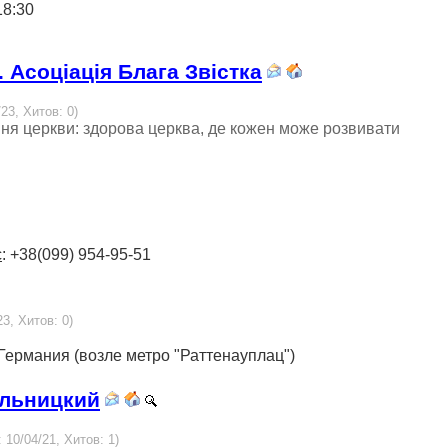
18:30
 Асоціація Блага Звістка
23, Хитов: 0)
ння церкви: здорова церква, де кожен може розвивати
с
: +38(099) 954-95-51
23, Хитов: 0)
Германия (возле метро "Раттенауплац")
ельницкий
 10/04/21, Хитов: 1)