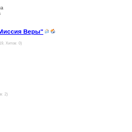
на
а
"Миссия Веры"
19, Хитов: 0)
в: 2)