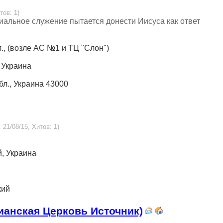
тов: 1)
иальное служение пытается донести Иисуса как ответ
бл., (возле АС №1 и ТЦ "Слон")
, Украина
обл., Украина 43000
 21/08/15, Хитов: 1)
й, Украина
кий
стианская Церковь Источник)