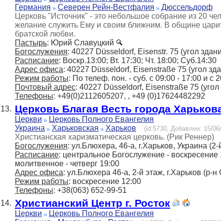
Германия
Северен Рейн-Вестфалия
Дюcсельдорф
Церковь "Источник" - это небольшое собрание из 20 чел
желание служить Ему и своим ближним. В общине цари
братской любви.
Пастырь
: Юрий Славуцкий
Богослужения
: 40227 Düsseldorf, Eisenstr. 75 (угол здан
Расписание
: Воскр.13:00; Вт. 17:30; Чт. 18:00; Суб.14:30
Адрес офиса
: 40227 Düsseldorf, Eisenstraße 75 (угол зд
Режим работы
: По телеф. пон. - суб. с 09:00 - 17:00 и с 2
Почтовый адрес
: 40227 Düsseldorf, Eisenstraße 75 (угол
Телефоны
: +49(0)2112605207, , +49 (0)17624482292
Церковь Благая Весть города Харьков
13.
Церкви
Церковь Полного Евангелия
Украина
Харьковская
Харьков
(id:5730, Добавлен: 15/06/
Христианская харизматическая церковь. (Рик Реннер)
Богослужения
: ул.Блюхера, 46-а, г.Харьков, Украина (2-
Расписание
: центральное Богослужение - воскресение 
молитвенное - четверг 19:00
Адрес офиса
: ул.Блюхера 46-а, 2-й этаж, г.Харьков (р-
Режим работы
: воскресение 12:00
Телефоны
: +38(063) 652-99-51
Христианский Центр г. Росток
14.
Церкви
Церковь Полного Евангелия