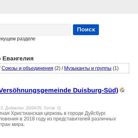
Поиск
екущем разделе
 Евангелия
/
Союзы и объединения
(2)
/
Музыканты и группы
(1)
 Versöhnungsgemeinde Duisburg-Süd)
13, Добавлен: 20/04/25, Хитов: 0)
ная Христианская церковь в городе Дуйсбург.
овения в 2018 году из представителей различных
тран мира.