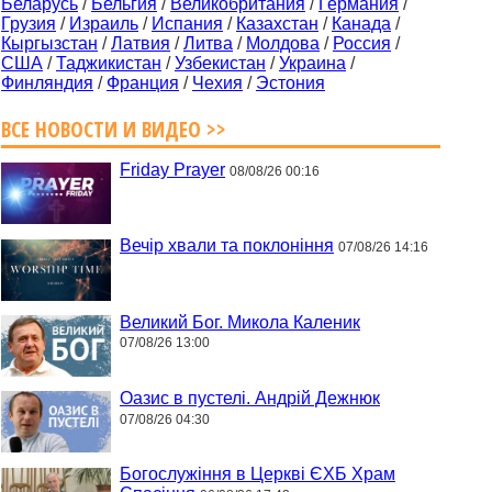
Беларусь
/
Бельгия
/
Великобритания
/
Германия
/
Грузия
/
Израиль
/
Испания
/
Казахстан
/
Канада
/
Кыргызстан
/
Латвия
/
Литва
/
Молдова
/
Россия
/
США
/
Таджикистан
/
Узбекистан
/
Украина
/
Финляндия
/
Франция
/
Чехия
/
Эстония
ВСЕ НОВОСТИ И ВИДЕО >>
Friday Prayer
08/08/26 00:16
Вечір хвали та поклоніння
07/08/26 14:16
Великий Бог. Микола Каленик
07/08/26 13:00
Оазис в пустелі. Андрій Дежнюк
07/08/26 04:30
Богослужіння в Церкві ЄХБ Храм