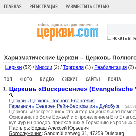
ГЛАВНАЯ
РЕГИСТРАЦИЯ
РАЗМЕСТИТЬ СТАТЬЮ
искать в т
Харизматические Церкви
Церковь Полного
→
Церкви
(52)
/
Миссии
(2)
/
Торговля
(1)
/
Реабилитация
(2)
ТОП
ФОТО
ВИДЕО
СВЕЖИЕ
САЙТЫ
ПОЧТА
Церковь «Воскресение» (Evangelische
1.
Церкви
Церковь Полного Евангелия
Германия
Северен Рейн-Вестфалия
Дуйсбург
(id:59
Церковь «Воскресение»-это интернациональная помест
Основана по Воле Божьей и с проявлением Его Благосл
культур и народов, приехавших в Германию из разных с
Пастырь
: Бедаш Алексей Юрьевич
Богослужения
: Sandmüllersweg 31, 47259 Duisburg