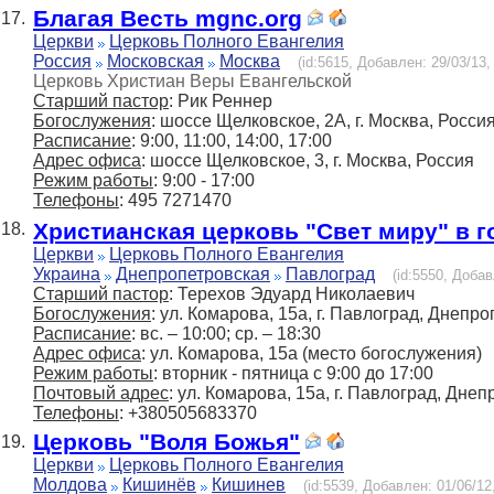
Благая Весть mgnc.org
17.
Церкви
Церковь Полного Евангелия
Россия
Московская
Москва
(id:5615, Добавлен: 29/03/13,
Церковь Христиан Веры Евангельской
Старший пастор
: Рик Реннер
Богослужения
: шоссе Щелковское, 2А, г. Москва, Росси
Расписание
: 9:00, 11:00, 14:00, 17:00
Адрес офиса
: шоссе Щелковское, 3, г. Москва, Россия
Режим работы
: 9:00 - 17:00
Телефоны
: 495 7271470
Христианская церковь "Свет миру" в 
18.
Церкви
Церковь Полного Евангелия
Украина
Днепропетровская
Павлоград
(id:5550, Добав
Старший пастор
: Терехов Эдуард Николаевич
Богослужения
: ул. Комарова, 15а, г. Павлоград, Днепр
Расписание
: вс. – 10:00; ср. – 18:30
Адрес офиса
: ул. Комарова, 15а (место богослужения)
Режим работы
: вторник - пятница с 9:00 до 17:00
Почтовый адрес
: ул. Комарова, 15а, г. Павлоград, Дне
Телефоны
: +380505683370
Церковь "Воля Божья"
19.
Церкви
Церковь Полного Евангелия
Молдова
Кишинёв
Кишинев
(id:5539, Добавлен: 01/06/12