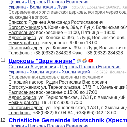
Церкви
Церковь Полного Евангелия
Украина
Волынская
Луцк
(id:5737, Добавлен: 16/09/15, Хи
Современная христианская церковь, которая через соц
на каждый вопрос.
Епископ
: Рудинец Александр Ростиславович
Богослужения
: ул. Конякина, 39а, г. Луцк, Волынская о
Расписание
: воскресение – 11:00, Пятница – 18:30
Адрес офиса
: ул. Конякина 39а, г. Луцк, Волынская обл.
Режим работы
: ежедневно с 9.00 до 18.00
Почтовый адрес
: ул. Конякина 39а, г. Луцк, Волынская 
Телефоны
: +38 (0332) 284328
Факс
: +38 (0332) 284328
Церковь "Заря жизни"
11.
Союзы и объединения
Церковь Полного Евангелия
Украина
Хмельницкая
Хмельницкий
(id:5732, Добавлен:
Современная церковь с древним посланием
Старший пастор
: Кудин Ростислав Викторович
Богослужения
: ул. Тернопольская, 17/3 Г, г. Хмельницки
Расписание
: воскресенье с 15:00 до 17:00
Адрес офиса
: ул. Тернопольская, 17/3 Г, г. Хмельницкий
Режим работы
: Пн.-Пт. с 9:00-17:30
Почтовый адрес
: ул. Тернопольская, 17/3 Г, г. Хмельниц
Телефоны
: +38(0382) 67-04-84 , +38(096) 042-18-60
Сhristliche Gemeinde Istotschnik (Хри
12.
Церкви
Церковь Полного Евангелия