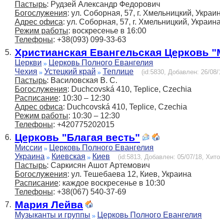
Пастырь
: Рудзей Александр Федорович
Богослужения
: ул. Соборная, 57, г. Хмельницкий, Украи
Адрес офиса
: ул. Соборная, 57, г. Хмельницкий, Украин
Режим работы
: воскресенье в 16:00
Телефоны
: +38(093) 099-33-63
Христианская Евангельская Церковь 
5.
Церкви
Церковь Полного Евангелия
Чехия
Устецкий край
Теплице
(id:5830, Добавлен: 26/08/
Пастырь
: Василовская В. С.
Богослужения
: Duchcovská 410, Teplice, Czechia
Расписание
: 10:30 – 12:30
Адрес офиса
: Duchcovská 410, Teplice, Czechia
Режим работы
: 10:30 – 12:30
Телефоны
: +420775202015
Церковь "Благая весть"
6.
Миссии
Церковь Полного Евангелия
Украина
Киевская
Киев
(id:5813, Добавлен: 05/07/18, Хито
Пастырь
: Саркисян Ашот Артемович
Богослужения
: ул. Тешебаева 12, Киев, Украина
Расписание
: каждое воскресенье в 10:30
Телефоны
: +38(067) 540-37-69
Мария Лейва
7.
Музыканты и группы
Церковь Полного Евангелия