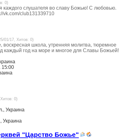
в: 0)
ля каждого слушателя во славу Божью! С любовью.
://vk.com/club131339710
5/01/17, Хитов: 0)
 воскресная школа, утренняя молитва, тюремное
 каждый год на море и многое для Славы Божьей!
Украина
а 15:00
краина
 Хитов: 0)
л., Украина
., Украина
ерквей "Царство Божье"