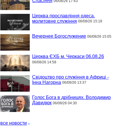
Спасіння
06/08/26 17:43
Церква прославління одеса.
молитовне служіння
06/08/26 15:18
Вечернее Богослужение
06/08/26 15:05
Церква ЄХБ м. Черкаси 06.08.26
06/08/26 14:58
Свідоцтво про служіння в Африці -
Інна Нагорна
06/08/26 13:37
Голос Бога в дрібницях. Володимир
Давидюк
06/08/26 04:30
все новости