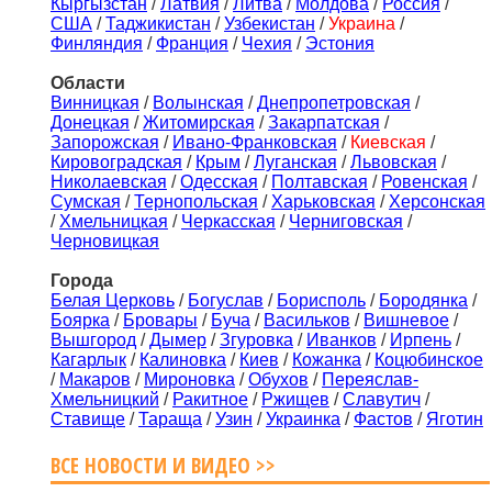
Кыргызстан
/
Латвия
/
Литва
/
Молдова
/
Россия
/
США
/
Таджикистан
/
Узбекистан
/
Украина
/
Финляндия
/
Франция
/
Чехия
/
Эстония
Области
Винницкая
/
Волынская
/
Днепропетровская
/
Донецкая
/
Житомирская
/
Закарпатская
/
Запорожская
/
Ивано-Франковская
/
Киевская
/
Кировоградская
/
Крым
/
Луганская
/
Львовская
/
Николаевская
/
Одесская
/
Полтавская
/
Ровенская
/
Сумская
/
Тернопольская
/
Харьковская
/
Херсонская
/
Хмельницкая
/
Черкасская
/
Черниговская
/
Черновицкая
Города
Белая Церковь
/
Богуслав
/
Борисполь
/
Бородянка
/
Боярка
/
Бровары
/
Буча
/
Васильков
/
Вишневое
/
Вышгород
/
Дымер
/
Згуровка
/
Иванков
/
Ирпень
/
Кагарлык
/
Калиновка
/
Киев
/
Кожанка
/
Коцюбинское
/
Макаров
/
Мироновка
/
Обухов
/
Переяслав-
Хмельницкий
/
Ракитное
/
Ржищев
/
Славутич
/
Ставище
/
Тараща
/
Узин
/
Украинка
/
Фастов
/
Яготин
ВСЕ НОВОСТИ И ВИДЕО >>