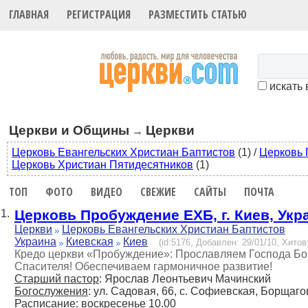
ГЛАВНАЯ
РЕГИСТРАЦИЯ
РАЗМЕСТИТЬ СТАТЬЮ
искать 
Церкви и Общины
Церкви
→
Церковь Евангельских Христиан Баптистов
(1)
/
Церковь 
Церковь Христиан Пятидесятников
(1)
ТОП
ФОТО
ВИДЕО
СВЕЖИЕ
САЙТЫ
ПОЧТА
Церковь Пробуждение ЕХБ, г. Киев, Укр
1.
Церкви
Церковь Евангельских Христиан Баптистов
Украина
Киевская
Киев
(id:5176, Добавлен: 29/01/10, Хитов:
Кредо церкви «Пробуждение»: Прославляем Господа Бога
Спасителя! Обеспечиваем гармоничное развитие!
Старший пастор
: Ярослав Леонтьевич Мачинский
Богослужения
: ул. Садовая, 66, с. Софиевская, Борщаго
Расписание
: воскресенье 10.00