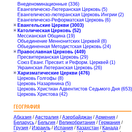
Внеденоминационные (336)
Евангелическо-Лютеранская Церковь (5)
Евангелическо-лютеранская Церковь Ингрии (2)
Евангелическо-Реформатская Церковь (6)
Евангельские Церкви (3003)
Католическая Церковь (52)
Мессианская Община (19)
Объединение Меннонитских Церквей (8)
Объединенная Методистская Церковь (24)
Православная Церковь (449)
Пресвитерианская Церковь (29)
Союз Еванг. Пресвит. и Реформ. Церквей (1)
Украинская Лютеранская Церковь (26)
Харизматические Церкви (476)
Церковь Голгофы (8)
Церковь Назарянина (5)
Церковь Христиан Адвентистов Седьмого Дня (653)
Церковь Христова (42)
ГЕОГРАФИЯ
Абхазия
/
Австралия
/
Азербайджан
/
Армения
/
Беларусь
/
Бельгия
/
Великобритания
/
Германия
/
Грузия
/
Израиль
/
Испания
/
Казахстан
/
Канада
/