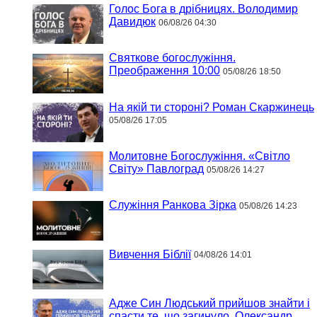
Голос Бога в дрібницях. Володимир
Давидюк
06/08/26 04:30
Святкове богослужіння.
Преображення 10:00
05/08/26 18:50
На якій ти стороні? Роман Скаржинець
05/08/26 17:05
Молитовне Богослужіння. «Світло
Світу» Павлоград
05/08/26 14:27
Служіння Ранкова Зірка
05/08/26 14:23
Вивчення Біблії
04/08/26 14:01
Адже Син Людський прийшов знайти і
спасти те, що загинуло. Олександр