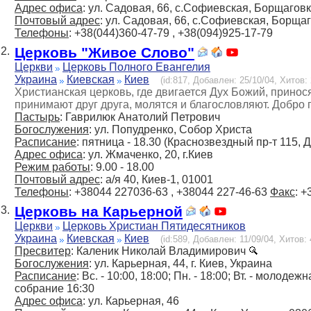
Адрес офиса
: ул. Садовая, 66, с.Софиевская, Борщагов
Почтовый адрес
: ул. Садовая, 66, с.Софиевская, Борщаг
Телефоны
: +38(044)360-47-79 , +38(094)925-17-79
Церковь "Живое Слово"
2.
Церкви
Церковь Полного Евангелия
Украина
Киевская
Киев
(id:817, Добавлен: 25/10/04, Хитов: 
Христианская церковь, где двигается Дух Божий, принося
принимают друг друга, молятся и благословляют. Добро 
Пастырь
: Гаврилюк Анатолий Петрович
Богослужения
: ул. Попудренко, Собор Христа
Расписание
: пятница - 18.30 (Краснозвездный пр-т 115, Д
Адрес офиса
: ул. Жмаченко, 20, г.Киев
Режим работы
: 9.00 - 18.00
Почтовый адрес
: а/я 40, Киев-1, 01001
Телефоны
: +38044 227036-63 , +38044 227-46-63
Факс
: 
Церковь на Карьерной
3.
Церкви
Церковь Христиан Пятидесятников
Украина
Киевская
Киев
(id:589, Добавлен: 11/09/04, Хитов: 
Пресвитер
: Каленик Николай Владимирович
Богослужения
: ул. Карьерная, 44, г. Киев, Украина
Расписание
: Вc. - 10:00, 18:00; Пн. - 18:00; Вт. - молодеж
собрание 16:30
Адрес офиса
: ул. Карьерная, 46