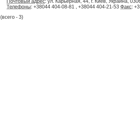
Почтовый адрес
: ул. Карьерная, 44, г. Киев, Украина, 030
Телефоны
: +38044 404-08-81 , +38044 404-21-53
Факс
: +
(всего - 3)