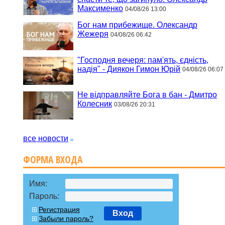
Максименко
04/08/26 13:00
Бог нам прибежище. Олександр
Жежеря
04/08/26 06:42
"Господня вечеря: пам'ять, єдність,
надія" - Диякон Гимон Юрій
04/08/26 06:07
Не відправляйте Бога в бан - Дмитро
Колесник
03/08/26 20:31
все новости
ФОРМА ВХОДА
Имя:
Пароль:
Регистрация
Вход
Забыли пароль?