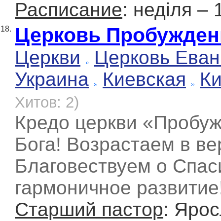
Расписание
: неділя – 
Церковь Пробуждение
18.
Церкви
Церковь Еван
Украина
Киевская
К
Хитов: 2)
Кредо церкви «Пробу
Бога! Возрастаем в ве
Благовествуем о Спас
гармоничное развитие
Старший пастор
: Яро