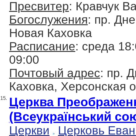
Пресвитер
: Кравчук В
Богослужения
: пр. Дне
Новая Каховка
Расписание
: среда 18
09:00
Почтовый адрес
: пр. 
Каховка, Херсонская о
Церква Преображен
15.
(Всеукраїнський со
Церкви
Церковь Еван