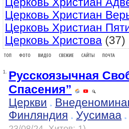
Церковь Христиан Адв
Церковь Христиан Вер
Церковь Христиан Пят
Церковь Христова
(37)
ТОП
ФОТО
ВИДЕО
СВЕЖИЕ
САЙТЫ
ПОЧТА
Русскоязычная Своб
1.
Спасения”
Церкви
Внеденомина
Финляндия
Уусимаа
23/08/24, Хитов: 1)