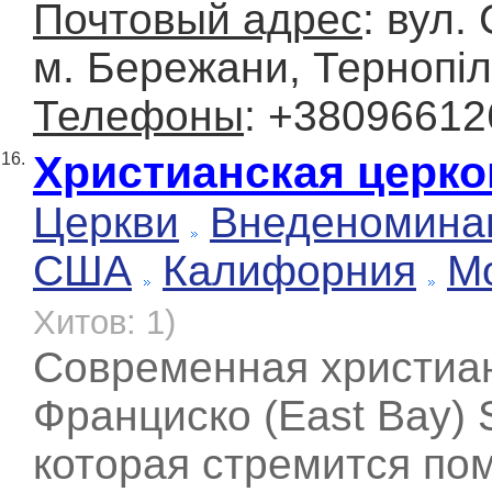
Почтовый адрес
: вул.
м. Бережани, Тернопіл
Телефоны
: +3809661
Христианская церко
16.
Церкви
Внеденомина
США
Калифорния
М
Хитов: 1)
Современная христиан
Франциско (East Bay) S
которая стремится по