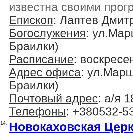
известна своими прог
Епископ
: Лаптев Дми
Богослужения
: ул.Ма
Браилки)
Расписание
: воскресен
Адрес офиса
: ул.Мар
Браилки)
Почтовый адрес
: а/я 
Телефоны
: +380532-5
Новокаховская Цер
14.