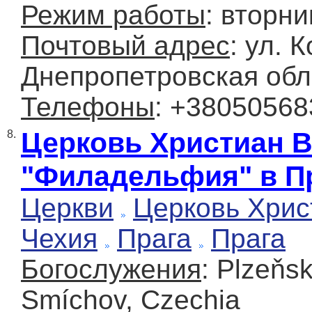
Режим работы
: вторни
Почтовый адрес
: ул. 
Днепропетровская обл
Телефоны
: +3805056
Церковь Христиан 
8.
"Филадельфия" в П
Церкви
Церковь Хрис
Чехия
Прага
Прага
Богослужения
: Plzeňs
Smíchov, Czechia