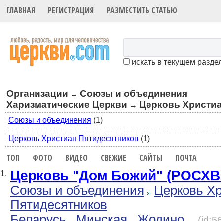
ГЛАВНАЯ
РЕГИСТРАЦИЯ
РАЗМЕСТИТЬ СТАТЬЮ
искать в текущем разде
Организации
Союзы и объединения
→
Харизматические Церкви
Церковь Христиа
→
Союзы и объединения
(1)
Церковь Христиан Пятидесятников
(1)
ТОП
ФОТО
ВИДЕО
СВЕЖИЕ
САЙТЫ
ПОЧТА
Церковь "Дом Божий" (РОСХВ
1.
Союзы и объединения
Церковь Х
Пятидесятников
Беларусь
Минская
Жодино
(id: