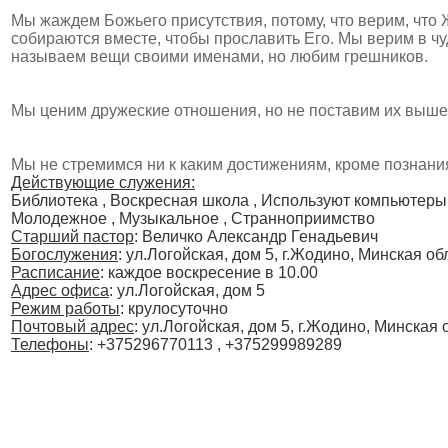
Мы жаждем Божьего присутствия, потому, что верим, что 
собираются вместе, чтобы прославить Его. Мы верим в ч
называем вещи своими именами, но любим грешников.
Мы ценим дружеские отношения, но не поставим их выше
Мы не стремимся ни к каким достижениям, кроме познани
Действующие служения:
Библиотека , Воскресная школа , Используют компьютеры
Молодежное , Музыкальное , Странноприимство
Старший пастор
: Величко Александр Генадьевич
Богослужения
:
ул.Логойская, дом 5, г.Жодино, Минская об
Расписание
:
каждое воскресение в 10.00
Адрес офиса
: ул.Логойская, дом 5
Режим работы
: крулосуточно
Почтовый адрес
: ул.Логойская, дом 5, г.Жодино, Минская 
Телефоны
: +375296770113 , +375299989289