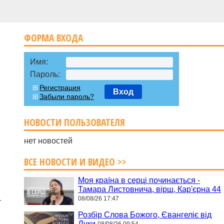
ФОРМА ВХОДА
Имя:
Пароль:
Регистрация
Вход
Забыли пароль?
НОВОСТИ ПОЛЬЗОВАТЕЛЯ
нет новостей
ВСЕ НОВОСТИ И ВИДЕО >>
е
Моя країна в серці починається -
Тамара Листовнича, вірш, Кар'єрна 44
.
08/08/26 17:47
Розбір Слова Божого, Євангеліє від
Луки