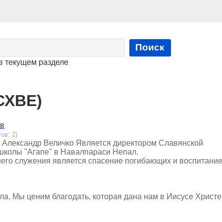
Поиск
в текущем разделе
СХВЕ)
ов
ов: 2)
я Александр Величко Является директором Славянской
школы "Агапе" в Навалпараси Непал.
шего служения является спасение погибающих и воспитани
а. Мы ценим благодать, которая дана нам в Иисусе Христе