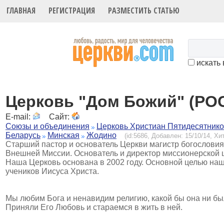
ГЛАВНАЯ
РЕГИСТРАЦИЯ
РАЗМЕСТИТЬ СТАТЬЮ
искать 
Церковь "Дом Божий" (РО
E-mail:
Сайт:
Союзы и объединения
Церковь Христиан Пятидесятник
Беларусь
Минская
Жодино
(id:5686, Добавлен: 15/10/14, Хит
Старший пастор и основатель Церкви магистр богослови
Внешней Миссии. Основатель и директор миссионерской 
Наша Церковь основана в 2002 году. Основной целью на
учеников Иисуса Христа.
Мы любим Бога и ненавидим религию, какой бы она ни был
Приняли Его Любовь и стараемся в жить в ней.