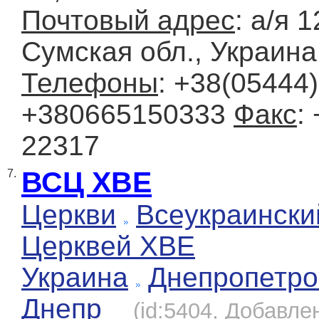
Почтовый адрес
: а/я 1
Сумская обл., Украина
Телефоны
: +38(05444)
+380665150333
Факс
:
22317
ВСЦ ХВЕ
7.
Церкви
Всеукраински
Церквей ХВЕ
Украина
Днепропетро
Днепр
(id:5404, Добавлен