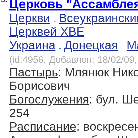
Церковь "Ассамбле
12.
Церкви
Всеукраински
Церквей ХВЕ
Украина
Донецкая
М
(id:4956, Добавлен: 18/02/09,
Пастырь
: Млянюк Ник
Борисович
Богослужения
: бул. Ш
254
Расписание
: воскресе