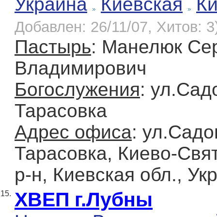
Украина
Киевская
К
Добавлен: 26/11/07, Хитов: 3
Пастырь
: Манелюк Се
Владимирович
Богослужения
: ул.Сад
Тарасовка
Адрес офиса
: ул.Садо
Тарасовка, Киево-Свя
р-н, Киевская обл., Ук
ХВЕП г.Лубны
15.