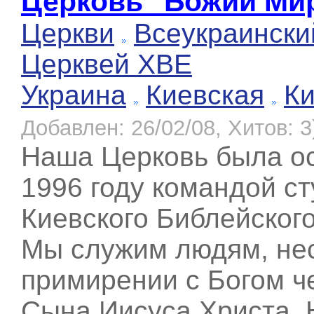
Церковь "Божий Ми
Церкви
Всеукраински
Церквей ХВЕ
Украина
Киевская
К
Добавлен: 26/02/08, Хитов: 3
Наша Церковь была о
1996 году командой с
Киевского Библейского
Мы служим людям, нес
примирении с Богом ч
Сына Иисуса Христа. 