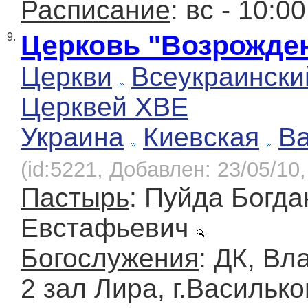
Расписание
: вс - 10:0
Церковь "Возрожде
9.
Церкви
Всеукраински
Церквей ХВЕ
Украина
Киевская
Ва
(id:5221, Добавлен: 23/05/10,
Пастырь
: Пуйда Богда
Евстафьевич
Богослужения
: ДК, Вл
2 зал Лира, г.Василько