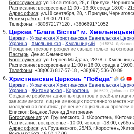
Богослужения
: ул.18 сентября, 28, г. Прилуки, Чернигов
Расписание
: воскресенье 11:00 - 13:30; среда 18:00 - 21
Адрес офиса
: ул.18 сентября, 28, г. Прилуки, Черниговс
Режим работы
: 09:00-21:00
Телефоны
: +380672177120 , +380669171052
Церква "Блага Вістка" м. Хмельницьки
5.
Церкви
Украинская Христианская Евангельская Церк
Украина
Хмельницкая
Хмельницкий
(id:5874, Добавлен:
Прощение грехов и рождение свыше только на основан
Пастырь
: Денис Семенович
Богослужения
: ул. Героев Майдана, 28/78, г. Хмельницк
Расписание
: воскресенье в 11:00 и 16:00, среда в 19
Телефоны
: +38(063) 817-57-18 , +38(097) 536-70-89
Христианская Церковь "Победа"
6.
Церкви
Украинская Христианская Евангельская Церк
Украина
Житомирская
Коростень
(id:5620, Добавлен: 03
Создание реабилитационных центров и реабилитация л
зависимимости, лиц не имеющих постоянного места жит
молодёжная политика, решение социальных проблем 
Епископ
: Биднюк Леонид Дмитриевич
Богослужения
: ул. Грушевского, 3, г.Коростень, Житоми
Расписание
: воскресенье - 10:00, четверг -18:00, суббо
Адрес офиса
: ул. Грушевского, 25/43, г.Коростень, Жит
Режим работы
: 9.00-17.00