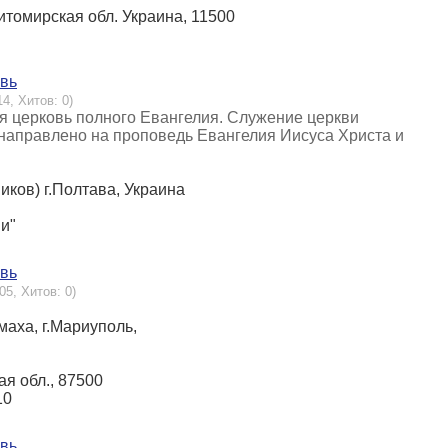
 Житомирская обл. Украина, 11500
овь
14, Хитов: 0)
я церковь полного Евангелия. Служение церкви
 направлено на проповедь Евангелия Иисуса Христа и
иков) г.Полтава, Украина
ни"
овь
05, Хитов: 0)
маха, г.Мариуполь,
ая обл., 87500
10
овь