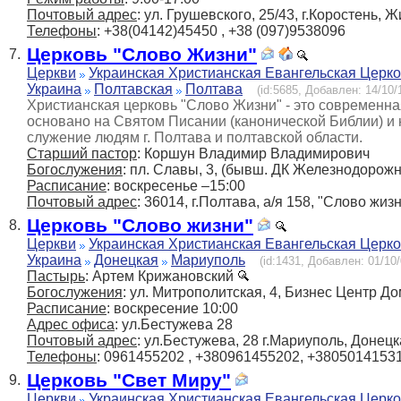
Почтовый адрес
: ул. Грушевского, 25/43, г.Коростень,
Телефоны
: +38(04142)45450 , +38 (097)9538096
Церковь "Слово Жизни"
7.
Церкви
Украинская Христианская Евангельская Церк
Украина
Полтавская
Полтава
(id:5685, Добавлен: 14/10/
Христианская церковь "Слово Жизни" - это современна
основано на Святом Писании (канонической Библии) и
служение людям г. Полтава и полтавской области.
Старший пастор
: Коршун Владимир Владимирович
Богослужения
: пл. Славы, 3, (бывш. ДК Железнодорожн
Расписание
: воскресенье –15:00
Почтовый адрес
: 36014, г.Полтава, а/я 158, "Слово жиз
Церковь "Слово жизни"
8.
Церкви
Украинская Христианская Евангельская Церк
Украина
Донецкая
Мариуполь
(id:1431, Добавлен: 01/10/
Пастырь
: Артем Крижановский
Богослужения
: ул. Митрополитская, 4, Бизнес Центр До
Расписание
: воскресение 10:00
Адрес офиса
: ул.Бестужева 28
Почтовый адрес
: ул.Бестужева, 28 г.Мариуполь, Донецк
Телефоны
: 0961455202 , +380961455202, +3805014153
Церковь "Свет Миру"
9.
Церкви
Украинская Христианская Евангельская Церк