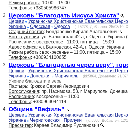
Режим работы
: 10:00 – 15:00
Телефоны
: +380505986747
Церковь "Благодать Иисуса Христа"
2.
Церкви
Украинская Христианская Евангельская Церк
Украина
Одесская
Одесса
(id:5278, Добавлен: 25/08/10, Х
Старший пастор
: Бондаренко Кирилл Анатольевич
Богослужения
: ул. Балковская 42-а, г. Одесса, Украина 
Расписание
: воскресенье –11:00, пятница – 15:00
Адрес офиса
: ул. Балковская, 42-А, г. Одесса, Украина
Режим работы
: воскресенье – 11:00, пятница – 15:00
Телефоны
: +380934100655
Церковь "Благодатью через веру", го
3.
Церкви
Украинская Христианская Евангельская Церк
Украина
Донецкая
Мариуполь
(id:5864, Добавлен: 21/07/
Учение благодати и веры
Пастырь
: Крюков Сергей Леонидович
Богослужения
: пр. Нахимова, 53, г. Мариуполь, Донецк
Расписание
: воскресенье – 11:00
Телефоны
: +380963044114
Община "Вефиль"
4.
Церкви
Украинская Христианская Евангельская Церк
Украина
Черниговская
Прилуки
(id:5308, Добавлен: 12/1
Пресвитер
: Караев Владимир Русланович