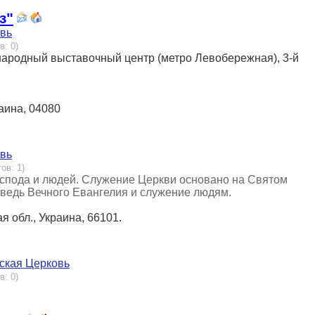
з"
овь
в: 0)
дународный выставочный центр (метро Левобережная), 3-й
раина, 04080
овь
ов: 1)
оспода и людей. Служение Церкви основано на Святом
оведь Вечного Евангелия и служение людям.
ая обл., Украина, 66101.
ская Церковь
в: 0)