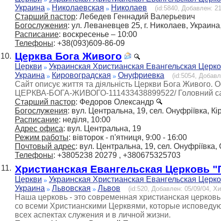
Украина
Николаевская
Николаев
(id:5840, Добавлен: 21
Старший пастор
: Лебедев Геннадий Валерьевич
Богослужения
: ул. Леваневцев 25, г. Николаев, Украи
Расписание
: воскресенье – 10:00
Телефоны
: +38(093)609-86-09
Церква Бога Живого
10.
Церкви
Украинская Христианская Евангельская Церк
Украина
Кировоградская
Онуфриевка
(id:5054, Добавл
Сайт описує життя та діяльність Церкви Бога Живого. Оф
ЦЕРКВА-БОГА-ЖИВОГО-111433438899522/ Головний сайт
Старший пастор
: Федоров Олександр
Богослужения
: вул. Центральна, 19, сел. Онуфріївка, К
Расписание
: неділя, 10:00
Адрес офиса
: вул. Центральна, 19
Режим работы
: вівторок - п'ятниця, 9:00 - 16:00
Почтовый адрес
: вул. Центральна, 19, сел. Онуфріївка,
Телефоны
: +3805238 20279 , +380675325703
Христианская Евангельская Церковь 
11.
Церкви
Украинская Христианская Евангельская Церк
Украина
Львовская
Львов
(id:520, Добавлен: 05/09/04, Хи
Наша церковь - это современная христианская церковь 
со всеми Христианскими Церквями, которые исповедую
всех аспектах служения и в личной жизни.