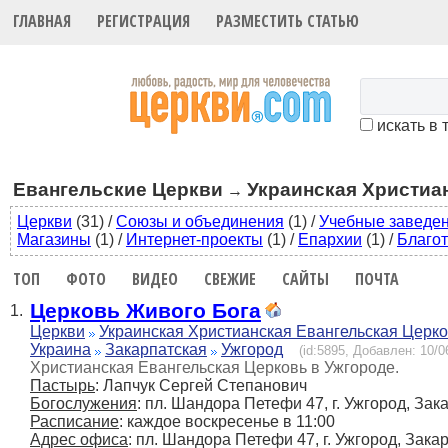
ГЛАВНАЯ
РЕГИСТРАЦИЯ
РАЗМЕСТИТЬ СТАТЬЮ
искать в 
Евангельские Церкви
Украинская Христиа
→
Церкви
(31)
/
Союзы и объединения
(1)
/
Учебные заведе
Магазины
(1)
/
Интернет-проекты
(1)
/
Епархии
(1)
/
Благот
ТОП
ФОТО
ВИДЕО
СВЕЖИЕ
САЙТЫ
ПОЧТА
Церковь Живого Бога
1.
Церкви
Украинская Христианская Евангельская Церк
Украина
Закарпатская
Ужгород
(id:5895, Добавлен: 10/0
Христианская Евангельская Церковь в Ужгороде.
Пастырь
: Лапчук Сергей Степанович
Богослужения
: пл. Шандора Петефи 47, г. Ужгород, Зак
Расписание
: каждое воскресенье в 11:00
Адрес офиса
: пл. Шандора Петефи 47, г. Ужгород, Закар