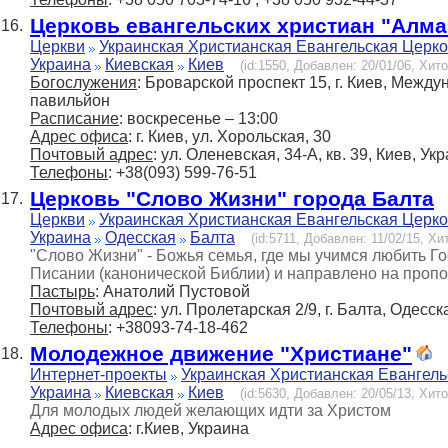
Церковь евангельских христиан "Алма
16.
Церкви
Украинская Христианская Евангельская Церк
Украина
Киевская
Киев
(id:1550, Добавлен: 20/01/06, Хито
Богослужения
: Броварской проспект 15, г. Киев, Меж
павильйон
Расписание
: воскресенье – 13:00
Адрес офиса
: г. Киев, ул. Хорольская, 30
Почтовый адрес
: ул. Оленевская, 34-А, кв. 39, Киев, Ук
Телефоны
: +38(093) 599-76-51
Церковь "Слово Жизни" города Балта
17.
Церкви
Украинская Христианская Евангельская Церк
Украина
Одесская
Балта
(id:5711, Добавлен: 11/02/15, Хит
"Слово Жизни" - Божья семья, где мы учимся любить Г
Писании (канонической Библии) и направлено на проп
Пастырь
: Анатолий Пустовой
Почтовый адрес
: ул. Пролетарская 2/9, г. Балта, Одесск
Телефоны
: +38093-74-18-462
Молодежное движение "Христиане"
18.
Интернет-проекты
Украинская Христианская Евангель
Украина
Киевская
Киев
(id:5630, Добавлен: 20/05/13, Хито
Для молодых людей желающих идти за Христом
Адрес офиса
: г.Киев, Украина