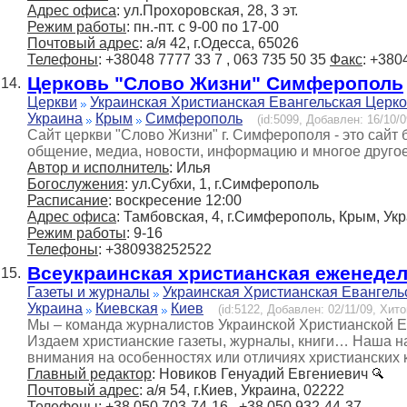
Адрес офиса
: ул.Прохоровская, 28, 3 эт.
Режим работы
: пн.-пт. с 9-00 по 17-00
Почтовый адрес
: а/я 42, г.Одесса, 65026
Телефоны
: +38048 7777 33 7 , 063 735 50 35
Факс
: +380
Церковь "Слово Жизни" Симферополь
14.
Церкви
Украинская Христианская Евангельская Церк
Украина
Крым
Симферополь
(id:5099, Добавлен: 16/10/0
Сайт церкви "Слово Жизни" г. Симферополя - это сай
общение, медиа, новости, информацию и многое другое
Автор и исполнитель
: Илья
Богослужения
: ул.Субхи, 1, г.Симферополь
Расписание
: воскресение 12:00
Адрес офиса
: Тамбовская, 4, г.Симферополь, Крым, Ук
Режим работы
: 9-16
Телефоны
: +380938252522
Всеукраинская христианская еженедел
15.
Газеты и журналы
Украинская Христианская Евангель
Украина
Киевская
Киев
(id:5122, Добавлен: 02/11/09, Хито
Мы – команда журналистов Украинской Христианской Е
Издаем христианские газеты, журналы, книги… Наша н
внимания на особенностях или отличиях христианских
Главный редактор
: Новиков Генyадий Евгениевич
Почтовый адрес
: а/я 54, г.Киев, Украина, 02222
Телефоны
: +38 050 703-74-16 , +38 050 932-44-37