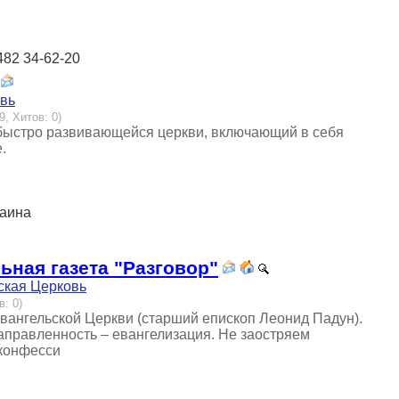
482 34-62-20
овь
9, Хитов: 0)
т быстро развивающейся церкви, включающий в себя
.
раина
ьная газета "Разговор"
ская Церковь
в: 0)
вангельской Церкви (старший епископ Леонид Падун).
аправленность – евангелизация. Не заостряем
 конфесси