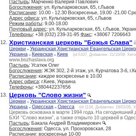
Пастырь
: Марченко Валерий Павлович
Богослужения
: ул. Кульпарковская, 65, г.Львов
Расписание
: 10.00 - 12.30 Воскресенье, 19.00 -21.00 
Адрес офиса
: ул. Кульпарковская, 65, г.Львов
Режим работы
: 9.00-18.00
Почтовый адрес
: ул. Кульпарковская, 65, г.Львов, Украи
Телефоны
: +38 (032) 239-31-95
Факс
: +38067 7206643
Христианская церковь "Божья Слава"
12.
Церкви
Украинская Христианская Евангельская Церк
Украина
Киевская
Киев
(id:5107, Добавлен: 21/10/09, Хито
www.bozhaslava.org
Пастырь
: Усатюк Олег
Богослужения
: ЖЭК 302, 2-й этаж, ул. Курчатова 3-б, г.
Расписание
: каждое воскресенье в 10.00
Адрес офиса
: г.Киев, Украина
Телефоны
: +380442237656
Церковь "Слово жизни"
13.
Церкви
Украинская Христианская Евангельская Церк
Украина
Одесская
Одесса
(id:1134, Добавлен: 19/01/05, Х
Церковь основана в марте 1994 года. На сегодняшний 
БХИ "Слово жизни", а также открыто 10 церквей в Одес
Пастырь
: Бакала Андрей Владимирович
Богослужения
: Одесса, ул. Прохоровская, 28
Расписание
: воскресенье 10-00