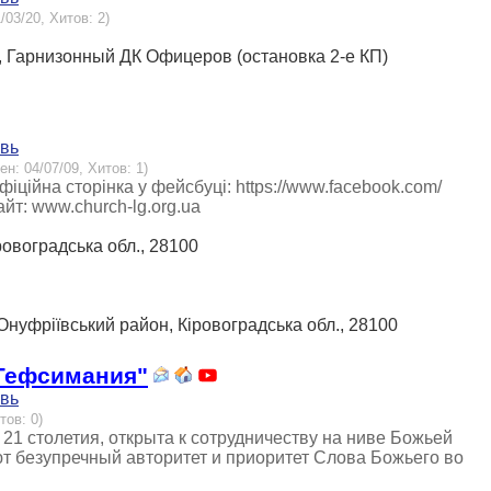
/03/20, Хитов: 2)
на, Гарнизонный ДК Офицеров (остановка 2-е КП)
овь
ен: 04/07/09, Хитов: 1)
іційна сторінка у фейсбуці: https://www.facebook.com/
: www.church-lg.org.ua
іровоградська обл., 28100
 Онуфріївський район, Кіровоградська обл., 28100
"Гефсимания"
овь
тов: 0)
21 столетия, открыта к сотрудничеству на ниве Божьей
т безупречный авторитет и приоритет Слова Божьего во