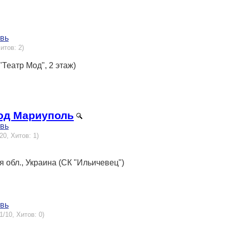
овь
итов: 2)
("Театр Мод", 2 этаж)
род Мариуполь
овь
20, Хитов: 1)
ая обл., Украина (СК "Ильичевец")
овь
1/10, Хитов: 0)