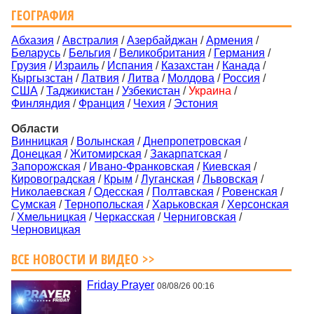
ГЕОГРАФИЯ
Абхазия
/
Австралия
/
Азербайджан
/
Армения
/
Беларусь
/
Бельгия
/
Великобритания
/
Германия
/
Грузия
/
Израиль
/
Испания
/
Казахстан
/
Канада
/
Кыргызстан
/
Латвия
/
Литва
/
Молдова
/
Россия
/
США
/
Таджикистан
/
Узбекистан
/
Украина
/
Финляндия
/
Франция
/
Чехия
/
Эстония
Области
Винницкая
/
Волынская
/
Днепропетровская
/
Донецкая
/
Житомирская
/
Закарпатская
/
Запорожская
/
Ивано-Франковская
/
Киевская
/
Кировоградская
/
Крым
/
Луганская
/
Львовская
/
Николаевская
/
Одесская
/
Полтавская
/
Ровенская
/
Сумская
/
Тернопольская
/
Харьковская
/
Херсонская
/
Хмельницкая
/
Черкасская
/
Черниговская
/
Черновицкая
ВСЕ НОВОСТИ И ВИДЕО >>
Friday Prayer
08/08/26 00:16