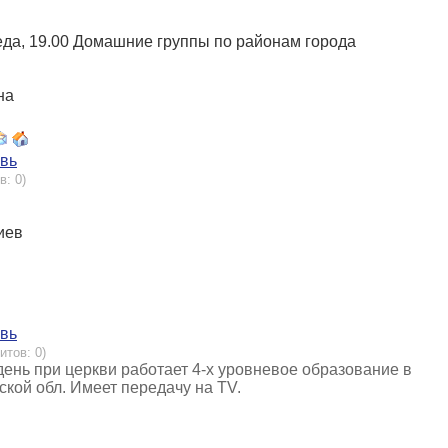
Среда, 19.00 Домашние группы по районам города
на
овь
в: 0)
Киев
овь
итов: 0)
день при церкви работает 4-х уровневое образование в
ской обл. Имеет передачу на TV.