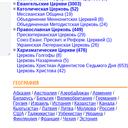
Евангельские Церкви (3003)
Католическая Церковь (52)
Мессианская Община (19)
Объединение Меннонитских Церквей (8)
Объединенная Методистская Церковь (24)
Православная Церковь (449)
Пресвитерианская Церковь (29)
Союз Еванг. Пресвит. и Реформ. Церквей (1)
Украинская Лютеранская Церковь (26)
Харизматические Церкви (476)
Церковь Голгофы (8)
Церковь Назарянина (5)
Церковь Христиан Адвентистов Седьмого Дня (653)
Церковь Христова (42)
ГЕОГРАФИЯ
Абхазия
/
Австралия
/
Азербайджан
/
Армения
/
Беларусь
/
Бельгия
/
Великобритания
/
Германия
/
Грузия
/
Израиль
/
Испания
/
Казахстан
/
Канада
/
Кыргызстан
/
Латвия
/
Литва
/
Молдова
/
Россия
/
США
/
Таджикистан
/
Узбекистан
/
Украина
/
Финляндия
/
Франция
/
Чехия
/
Эстония