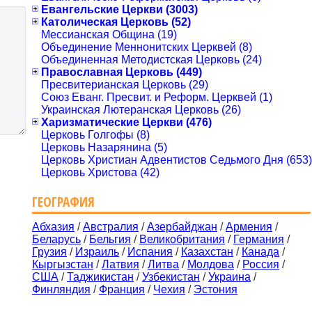
Евангельские Церкви (3003)
Католическая Церковь (52)
Мессианская Община (19)
Объединение Меннонитских Церквей (8)
Объединенная Методистская Церковь (24)
Православная Церковь (449)
Пресвитерианская Церковь (29)
Союз Еванг. Пресвит. и Реформ. Церквей (1)
Украинская Лютеранская Церковь (26)
Харизматические Церкви (476)
Церковь Голгофы (8)
Церковь Назарянина (5)
Церковь Христиан Адвентистов Седьмого Дня (653)
Церковь Христова (42)
ГЕОГРАФИЯ
Абхазия
/
Австралия
/
Азербайджан
/
Армения
/
Беларусь
/
Бельгия
/
Великобритания
/
Германия
/
Грузия
/
Израиль
/
Испания
/
Казахстан
/
Канада
/
Кыргызстан
/
Латвия
/
Литва
/
Молдова
/
Россия
/
США
/
Таджикистан
/
Узбекистан
/
Украина
/
Финляндия
/
Франция
/
Чехия
/
Эстония