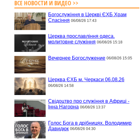
ВСЕ НОВОСТИ И ВИДЕО >>
Богослужіння в Церкві ЄХБ Храм
Спасіння
06/08/26 17:43
Церква прославління одеса.
молитовне служіння
06/08/26 15:18
Вечернее Богослужение
06/08/26 15:05
Церква ЄХБ м. Черкаси 06.08.26
06/08/26 14:58
Свідоцтво про служіння в Африці -
Інна Нагорна
06/08/26 13:37
Голос Бога в дрібницях. Володимир
Давидюк
06/08/26 04:30