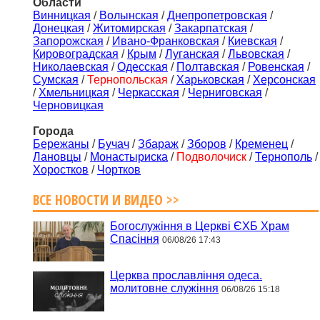
Области
Винницкая
/
Волынская
/
Днепропетровская
/
Донецкая
/
Житомирская
/
Закарпатская
/
Запорожская
/
Ивано-Франковская
/
Киевская
/
Кировоградская
/
Крым
/
Луганская
/
Львовская
/
Николаевская
/
Одесская
/
Полтавская
/
Ровенская
/
Сумская
/
Тернопольская
/
Харьковская
/
Херсонская
/
Хмельницкая
/
Черкасская
/
Черниговская
/
Черновицкая
Города
Бережаны
/
Бучач
/
Збараж
/
Зборов
/
Кременец
/
Лановцы
/
Монастыриска
/
Подволочиск
/
Тернополь
/
Хоростков
/
Чортков
ВСЕ НОВОСТИ И ВИДЕО >>
Богослужіння в Церкві ЄХБ Храм
Спасіння
06/08/26 17:43
Церква прославління одеса.
молитовне служіння
06/08/26 15:18