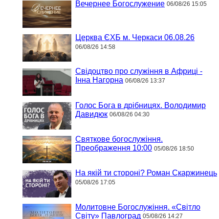
Вечернее Богослужение
06/08/26 15:05
Церква ЄХБ м. Черкаси 06.08.26
06/08/26 14:58
Свідоцтво про служіння в Африці -
Інна Нагорна
06/08/26 13:37
Голос Бога в дрібницях. Володимир
Давидюк
06/08/26 04:30
Святкове богослужіння.
Преображення 10:00
05/08/26 18:50
На якій ти стороні? Роман Скаржинець
05/08/26 17:05
Молитовне Богослужіння. «Світло
Світу» Павлоград
05/08/26 14:27