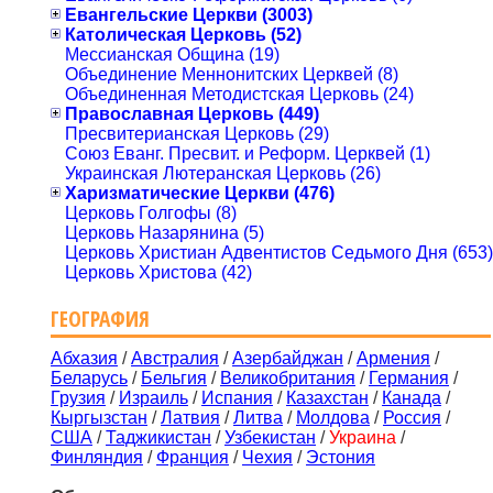
Евангельские Церкви (3003)
Католическая Церковь (52)
Мессианская Община (19)
Объединение Меннонитских Церквей (8)
Объединенная Методистская Церковь (24)
Православная Церковь (449)
Пресвитерианская Церковь (29)
Союз Еванг. Пресвит. и Реформ. Церквей (1)
Украинская Лютеранская Церковь (26)
Харизматические Церкви (476)
Церковь Голгофы (8)
Церковь Назарянина (5)
Церковь Христиан Адвентистов Седьмого Дня (653)
Церковь Христова (42)
ГЕОГРАФИЯ
Абхазия
/
Австралия
/
Азербайджан
/
Армения
/
Беларусь
/
Бельгия
/
Великобритания
/
Германия
/
Грузия
/
Израиль
/
Испания
/
Казахстан
/
Канада
/
Кыргызстан
/
Латвия
/
Литва
/
Молдова
/
Россия
/
США
/
Таджикистан
/
Узбекистан
/
Украина
/
Финляндия
/
Франция
/
Чехия
/
Эстония