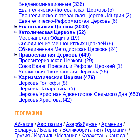
Внеденоминационные (336)
Евангелическо-Лютеранская Церковь (5)
Евангелическо-лютеранская Церковь Ингрии (2)
Евангелическо-Реформатская Церковь (6)
Евангельские Церкви (3003)
Католическая Церковь (52)
Мессианская Община (19)
Объединение Меннонитских Церквей (8)
Объединенная Методистская Церковь (24)
Православная Церковь (449)
Пресвитерианская Церковь (29)
Союз Еванг. Пресвит. и Реформ. Церквей (1)
Украинская Лютеранская Церковь (26)
Харизматические Церкви (476)
Церковь Голгофы (8)
Церковь Назарянина (5)
Церковь Христиан Адвентистов Седьмого Дня (653)
Церковь Христова (42)
ГЕОГРАФИЯ
Абхазия
/
Австралия
/
Азербайджан
/
Армения
/
Беларусь
/
Бельгия
/
Великобритания
/
Германия
/
Грузия
/
Израиль
/
Испания
/
Казахстан
/
Канада
/