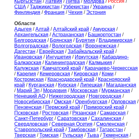
Кыргызстан
/
Латвия
/
Литва
/
Молдова
/
Россия
/
США
/
Таджикистан
/
Узбекистан
/
Украина
/
Финляндия
/
Франция
/
Чехия
/
Эстония
Области
Адыгея
/
Алтай
/
Алтайский край
/
Амурская
/
Архангельская
/
Астраханская
/
Башкортостан
/
Белгородская
/
Брянская
/
Бурятия
/
Владимирская
/
Волгоградская
/
Вологодская
/
Воронежская
/
Дагестан
/
Еврейская
/
Забайкальский край
/
Ивановская
/
Ингушетия
/
Иркутская
/
Кабардино-
Балкарская
/
Калининградская
/
Калмыкия
/
Калужская
/
Камчатский край
/
Карачаево-Черкесская
/
Карелия
/
Кемеровская
/
Кировская
/
Коми
/
Костромская
/
Краснодарский край
/
Красноярский
край
/
Курганская
/
Курская
/
Липецкая
/
Магаданская
/
Марий Эл
/
Мордовия
/
Московская
/
Мурманская
/
Ненецкий АО
/
Нижегородская
/
Новгородская
/
Новосибирская
/
Омская
/
Оренбургская
/
Орловская
/
Пензенская
/
Пермский край
/
Приморский край
/
Псковская
/
Ростовская
/
Рязанская
/
Самарская
/
Санкт-Петербург
/
Саратовская
/
Сахалинская
/
Свердловская
/
Северная Осетия
/
Смоленская
/
Ставропольский край
/
Тамбовская
/
Татарстан
/
Тверская
/
Томская
/
Тульская
/
Тыва
/
Тюменская
/