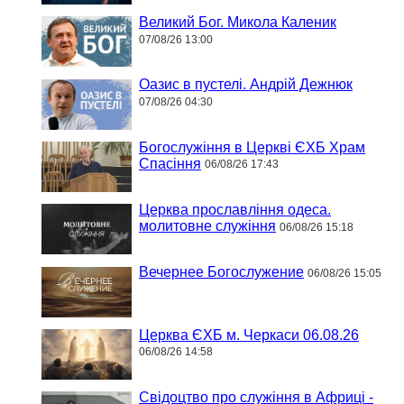
Великий Бог. Микола Каленик
07/08/26 13:00
Оазис в пустелі. Андрій Дежнюк
07/08/26 04:30
Богослужіння в Церкві ЄХБ Храм
Спасіння
06/08/26 17:43
Церква прославління одеса.
молитовне служіння
06/08/26 15:18
Вечернее Богослужение
06/08/26 15:05
Церква ЄХБ м. Черкаси 06.08.26
06/08/26 14:58
Свідоцтво про служіння в Африці -