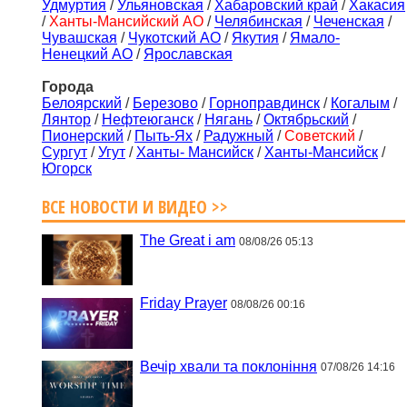
Удмуртия
/
Ульяновская
/
Хабаровский край
/
Хакасия
/
Ханты-Мансийский АО
/
Челябинская
/
Чеченская
/
Чувашская
/
Чукотский АО
/
Якутия
/
Ямало-
Ненецкий АО
/
Ярославская
Города
Белоярский
/
Березово
/
Горноправдинск
/
Когалым
/
Лянтор
/
Нефтеюганск
/
Нягань
/
Октябрьский
/
Пионерский
/
Пыть-Ях
/
Радужный
/
Советский
/
Сургут
/
Угут
/
Ханты- Мансийск
/
Ханты-Мансийск
/
Югорск
ВСЕ НОВОСТИ И ВИДЕО >>
The Great i am
08/08/26 05:13
Friday Prayer
08/08/26 00:16
Вечір хвали та поклоніння
07/08/26 14:16