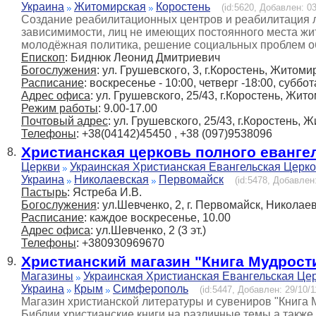
Украина
Житомирская
Коростень
(id:5620, Добавлен: 03
Создание реабилитационных центров и реабилитация л
зависимимости, лиц не имеющих постоянного места жит
молодёжная политика, решение социальных проблем 
Епископ
: Биднюк Леонид Дмитриевич
Богослужения
: ул. Грушевского, 3, г.Коростень, Житоми
Расписание
: воскресенье - 10:00, четверг -18:00, суббо
Адрес офиса
: ул. Грушевского, 25/43, г.Коростень, Жит
Режим работы
: 9.00-17.00
Почтовый адрес
: ул. Грушевского, 25/43, г.Коростень,
Телефоны
: +38(04142)45450 , +38 (097)9538096
Христианская церковь полного еванге
8.
Церкви
Украинская Христианская Евангельская Церк
Украина
Николаевская
Первомайск
(id:5478, Добавлен:
Пастырь
: Ястреба И.В.
Богослужения
: ул.Шевченко, 2, г. Первомайск, Николае
Расписание
: каждое воскресенье, 10.00
Адрес офиса
: ул.Шевченко, 2 (3 эт.)
Телефоны
: +380930969670
Христианский магазин "Книга Мудрост
9.
Магазины
Украинская Христианская Евангельская Це
Украина
Крым
Симферополь
(id:5447, Добавлен: 29/10/1
Магазин христианской литературы и сувениров "Книга 
Библии,христианские книги на различные темы,а также