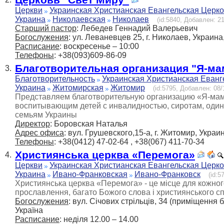
Церкви
Украинская Христианская Евангельская Церк
Украина
Николаевская
Николаев
(id:5840, Добавлен: 21
Старший пастор
: Лебедев Геннадий Валерьевич
Богослужения
: ул. Леваневцев 25, г. Николаев, Украи
Расписание
: воскресенье – 10:00
Телефоны
: +38(093)609-86-09
Благотворительная организация "Я-ма
3.
Благотворительность
Украинская Христианская Еванг
Украина
Житомирская
Житомир
(id:5795, Добавлен: 08/
Представляем благотворительную организацию «Я-мама
воспитывающим детей с инвалидностью, сиротам, оди
семьям Украины
Директор
: Боровская Наталья
Адрес офиса
: вул. Грушевского,15-а, г. Житомир, Украи
Телефоны
: +38(0412) 47-02-64 , +38(067) 411-70-34
Християнська церква «Перемога»
4.
Церкви
Украинская Христианская Евангельская Церк
Украина
Ивано-Франковская
Ивано-Франковск
(id:5
Християнська церква «Перемога» - це місце для кожного
прославлення, багато Божого слова і християнського сп
Богослужения
: вул. Сiчових стрiльцiв, 34 (приміщення 
Україна
Расписание
: недiля 12.00 – 14.00