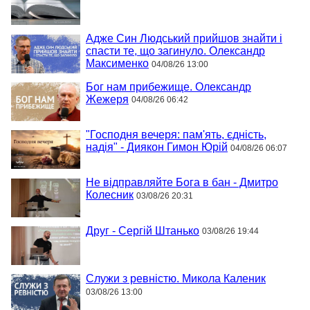
Адже Син Людський прийшов знайти і
спасти те, що загинуло. Олександр
Максименко
04/08/26 13:00
Бог нам прибежище. Олександр
Жежеря
04/08/26 06:42
"Господня вечеря: пам'ять, єдність,
надія" - Диякон Гимон Юрій
04/08/26 06:07
Не відправляйте Бога в бан - Дмитро
Колесник
03/08/26 20:31
Друг - Сергій Штанько
03/08/26 19:44
Служи з ревністю. Микола Каленик
03/08/26 13:00