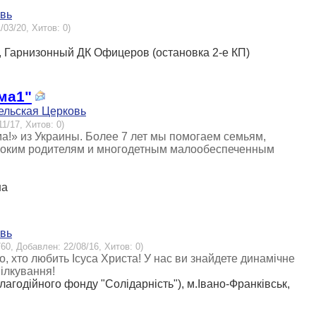
овь
/03/20, Хитов: 0)
на, Гарнизонный ДК Офицеров (остановка 2-е КП)
ма1"
ельская Церковь
11/17, Хитов: 0)
!» из Украины. Более 7 лет мы помогаем семьям,
ноким родителям и многодетным малообеспеченным
на
овь
760, Добавлен: 22/08/16, Хитов: 0)
, хто любить Ісуса Христа! У нас ви знайдете динамічне
ілкування!
благодійного фонду "Солiдарнiсть"), м.Івано-Франківськ,