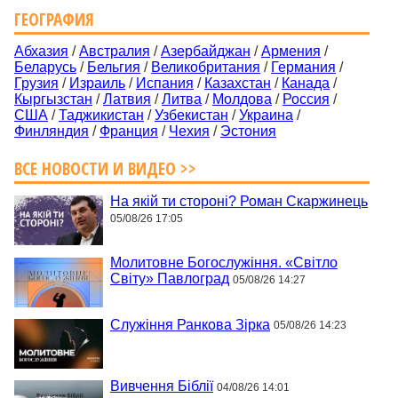
ГЕОГРАФИЯ
Абхазия
/
Австралия
/
Азербайджан
/
Армения
/
Беларусь
/
Бельгия
/
Великобритания
/
Германия
/
Грузия
/
Израиль
/
Испания
/
Казахстан
/
Канада
/
Кыргызстан
/
Латвия
/
Литва
/
Молдова
/
Россия
/
США
/
Таджикистан
/
Узбекистан
/
Украина
/
Финляндия
/
Франция
/
Чехия
/
Эстония
ВСЕ НОВОСТИ И ВИДЕО >>
На якій ти стороні? Роман Скаржинець
05/08/26 17:05
Молитовне Богослужіння. «Світло
Світу» Павлоград
05/08/26 14:27
Служіння Ранкова Зірка
05/08/26 14:23
Вивчення Біблії
04/08/26 14:01