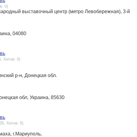
овь
в: 0)
дународный выставочный центр (метро Левобережная), 3-й
раина, 04080
овь
, Хитов: 0)
инский р-н, Донецкая обл.
Донецкая обл, Украина, 85630
овь
05, Хитов: 0)
маха, г.Мариуполь,