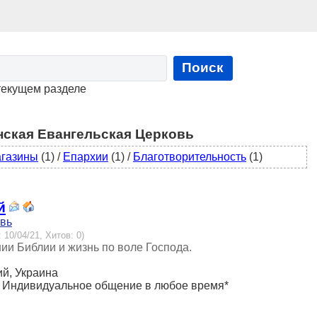
Поиск
текущем разделе
нская Евангельская Церковь
газины
(1)
/
Епархии
(1)
/
Благотворительность
(1)
й
овь
 10/04/21, Хитов: 0)
ии Библии и жизнь по воле Господа.
ий, Украина
:00. Индивидуальное общение в любое время*