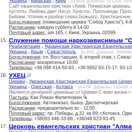
Украина
Киевская
Киев
(id:4924, Добавлен: 31/12/08, Хито
Сайт евангельских христиан г.Киев. Печерская церков
пустоты. Любовь дает Иисус Христос. Проповеди. Про
Библии. Чтение и разбор слова Божьего. Христианские 
Богослужения
: (помещение церкви “Собор Христа”), 4-й 
Расписание
: каждую субботу в 14.00
Почтовый адрес
: а/я 165, г. Киев, Украина, 02099
Служение помощи наркозависимым "С
15.
Реабилитация
Украинская Христианская Евангельска
Украина
Крым
Севастополь
(id:4883, Добавлен: 30/09/08,
Богослужения
: пл. Восставших, 6, второй этаж, г. Сева
Расписание
: воскресенье 10:00
Телефоны
: +38 098 414-50-83 , +38 0692 93-15-17, 93-13
УХЕЦ
16.
Церкви
Украинская Христианская Евангельская Церк
Украина
Одесская
Котовск
(id:4796, Добавлен: 11/04/08, 
Является дочерней церковью от Церкви Слово жизни г
Пастырь
: Кан Роман Филиппович
Богослужения
: Автовокзал, бывш. Диспетчерская
Расписание
: предварительно вс - 11:00
Почтовый адрес
: пр. Победы, д.32, кв 69, г.Котовск, Од
Телефоны
: +38093 446-33-66 , +38048 623-93-45
Церковь евангельских христиан "Алма
17.