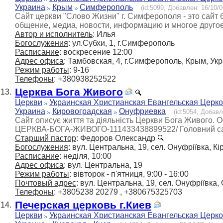
Украина
Крым
Симферополь
(id:5099, Добавлен: 16/10/0
Сайт церкви "Слово Жизни" г. Симферополя - это сай
общение, медиа, новости, информацию и многое другое
Автор и исполнитель
: Илья
Богослужения
: ул.Субхи, 1, г.Симферополь
Расписание
: воскресение 12:00
Адрес офиса
: Тамбовская, 4, г.Симферополь, Крым, Ук
Режим работы
: 9-16
Телефоны
: +380938252522
Церква Бога Живого
13.
Церкви
Украинская Христианская Евангельская Церк
Украина
Кировоградская
Онуфриевка
(id:5054, Добавл
Сайт описує життя та діяльність Церкви Бога Живого. Оф
ЦЕРКВА-БОГА-ЖИВОГО-111433438899522/ Головний сайт
Старший пастор
: Федоров Олександр
Богослужения
: вул. Центральна, 19, сел. Онуфріївка, К
Расписание
: неділя, 10:00
Адрес офиса
: вул. Центральна, 19
Режим работы
: вівторок - п'ятниця, 9:00 - 16:00
Почтовый адрес
: вул. Центральна, 19, сел. Онуфріївка,
Телефоны
: +3805238 20279 , +380675325703
Печерская церковь г.Киев
14.
Церкви
Украинская Христианская Евангельская Церк