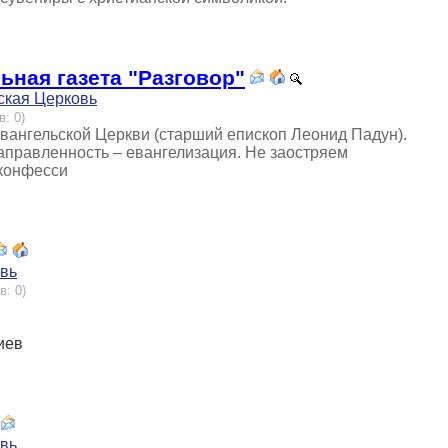
ьная газета "Разговор"
ская Церковь
в: 0)
вангельской Церкви (старший епископ Леонид Падун).
аправленность – евангелизация. Не заостряем
 конфесси
овь
в: 0)
Киев
овь