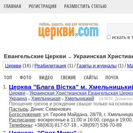
ГЛАВНАЯ
РЕГИСТРАЦИЯ
РАЗМЕСТИТЬ СТАТЬЮ
искать в 
Евангельские Церкви
Украинская Христиа
→
Церкви
(16)
/
Реабилитация
(1)
/
Газеты и журналы
(1)
/
Ма
ТОП
ФОТО
ВИДЕО
СВЕЖИЕ
САЙТЫ
ПОЧТА
Церква "Блага Вістка" м. Хмельницьки
1.
Церкви
Украинская Христианская Евангельская Церк
Украина
Хмельницкая
Хмельницкий
(id:5874, Добавлен:
Прощение грехов и рождение свыше только на основан
Пастырь
: Денис Семенович
Богослужения
: ул. Героев Майдана, 28/78, г. Хмельницк
Расписание
: воскресенье в 11:00 и 16:00, среда в 19
Телефоны
: +38(063) 817-57-18 , +38(097) 536-70-89
Церковь "Свет Миру"
2.