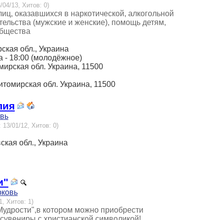
/04/13, Хитов: 0)
иц, оказавшихся в наркотической, алкогольной
ельства (мужские и женские), помощь детям,
общества
рская обл., Украина
та - 18:00 (молодёжное)
омирская обл. Украина, 11500
 Житомирская обл. Украина, 11500
лия
овь
 13/01/12, Хитов: 0)
вская обл., Украина
и"
рковь
1, Хитов: 1)
Мудрости",в котором можно приобрести
 сувениры с христианской символикой!