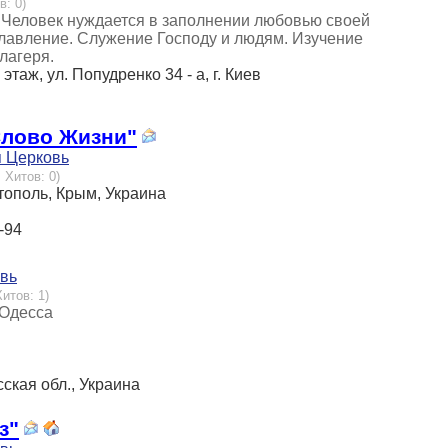
в: 0)
ь. Человек нуждается в заполнении любовью своей
славление. Служение Господу и людям. Изучение
лагеря.
этаж, ул. Попудренко 34 - а, г. Киев
лово Жизни"
я Церковь
 Хитов: 0)
стополь, Крым, Украина
-94
овь
Хитов: 1)
 Одесса
есская обл., Украина
з"