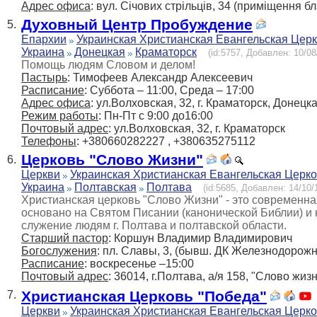
Адрес офиса
: вул. Сiчових стрiльцiв, 34 (приміщення б
Духовный Центр Пробуждение
5.
Епархии
Украинская Христианская Евангельская Цер
Украина
Донецкая
Краматорск
(id:5757, Добавлен: 10/08
Помощь людям Словом и делом!
Пастырь
: Тимофеев Александр Алексеевич
Расписание
: Суббота – 11:00, Среда – 17:00
Адрес офиса
: ул.Волховская, 32, г. Краматорск, Донецк
Режим работы
: Пн-Пт с 9:00 до16:00
Почтовый адрес
: ул.Волховская, 32, г. Краматорск
Телефоны
: +380660282227 , +380635275112
Церковь "Слово Жизни"
6.
Церкви
Украинская Христианская Евангельская Церк
Украина
Полтавская
Полтава
(id:5685, Добавлен: 14/10/
Христианская церковь "Слово Жизни" - это современна
основано на Святом Писании (канонической Библии) и
служение людям г. Полтава и полтавской области.
Старший пастор
: Коршун Владимир Владимирович
Богослужения
: пл. Славы, 3, (бывш. ДК Железнодорожн
Расписание
: воскресенье –15:00
Почтовый адрес
: 36014, г.Полтава, а/я 158, "Слово жиз
Христианская Церковь "Победа"
7.
Церкви
Украинская Христианская Евангельская Церк