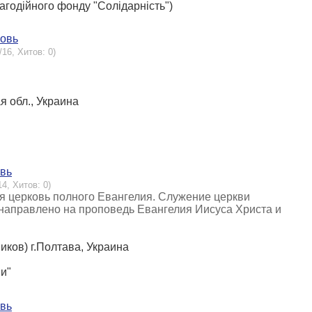
лагодійного фонду "Солiдарнiсть")
ковь
/16, Хитов: 0)
ая обл., Украина
овь
14, Хитов: 0)
я церковь полного Евангелия. Служение церкви
 направлено на проповедь Евангелия Иисуса Христа и
иков) г.Полтава, Украина
ни"
овь