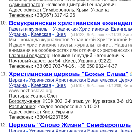
Администратор
: Нелюбов Дмитрий Геннадиевич
Адрес офиса
: г.Симферополь, Крым, Украина
Телефоны
: +38(067) 317 42 26
Всеукраинская христианская еженедел
10.
Газеты и журналы
Украинская Христианская Евангель
Украина
Киевская
Киев
(id:5122, Добавлен: 02/11/09, Хито
Мы – команда журналистов Украинской Христианской Е
Издаем христианские газеты, журналы, книги… Наша н
внимания на особенностях или отличиях христианских
Главный редактор
: Новиков Генyадий Евгениевич
Почтовый адрес
: а/я 54, г.Киев, Украина, 02222
Телефоны
: +38 050 703-74-16 , +38 050 932-44-37
Христианская церковь "Божья Слава"
11.
Церкви
Украинская Христианская Евангельская Церк
Украина
Киевская
Киев
(id:5107, Добавлен: 21/10/09, Хито
www.bozhaslava.org
Пастырь
: Усатюк Олег
Богослужения
: ЖЭК 302, 2-й этаж, ул. Курчатова 3-б, г.
Расписание
: каждое воскресенье в 10.00
Адрес офиса
: г.Киев, Украина
Телефоны
: +380442237656
Церковь "Слово Жизни" Симферополь
12.
Церкви
Украинская Христианская Евангельская Церк