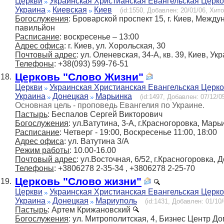
Церкви
Украинская Христианская Евангельская Церк
Украина
Киевская
Киев
(id:1550, Добавлен: 20/01/06, Хито
Богослужения
: Броварской проспект 15, г. Киев, Меж
павильйон
Расписание
: воскресенье – 13:00
Адрес офиса
: г. Киев, ул. Хорольская, 30
Почтовый адрес
: ул. Оленевская, 34-А, кв. 39, Киев, Ук
Телефоны
: +38(093) 599-76-51
Церковь "Слово Жизни"
18.
Церкви
Украинская Христианская Евангельская Церк
Украина
Донецкая
Марьинка
(id:1497, Добавлен: 07/12/05
Основная цель - проповедь Евангелия по Украине.
Пастырь
: Беспалов Сергей Викторович
Богослужения
: ул.Ватутина, 3-А, г.Красногоровка, Марь
Расписание
: Четверг - 19:00, Воскресенье 11:00, 18:00
Адрес офиса
: ул. Ватутина 3/А
Режим работы
: 10.00-16.00
Почтовый адрес
: ул.Восточная, 6/52, г.Красногоровка, 
Телефоны
: +3806278 2-35-34 , +3806278 2-25-70
Церковь "Слово жизни"
19.
Церкви
Украинская Христианская Евангельская Церк
Украина
Донецкая
Мариуполь
(id:1431, Добавлен: 01/10/
Пастырь
: Артем Крижановский
Богослужения
: ул. Митрополитская, 4, Бизнес Центр До