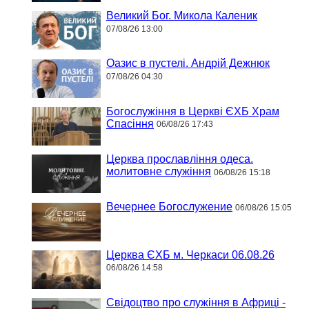
Великий Бог. Микола Каленик
07/08/26 13:00
Оазис в пустелі. Андрій Дежнюк
07/08/26 04:30
Богослужіння в Церкві ЄХБ Храм
Спасіння
06/08/26 17:43
Церква прославління одеса.
молитовне служіння
06/08/26 15:18
Вечернее Богослужение
06/08/26 15:05
Церква ЄХБ м. Черкаси 06.08.26
06/08/26 14:58
Свідоцтво про служіння в Африці -