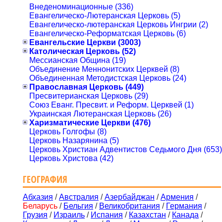
Внеденоминационные (336)
Евангелическо-Лютеранская Церковь (5)
Евангелическо-лютеранская Церковь Ингрии (2)
Евангелическо-Реформатская Церковь (6)
Евангельские Церкви (3003)
Католическая Церковь (52)
Мессианская Община (19)
Объединение Меннонитских Церквей (8)
Объединенная Методистская Церковь (24)
Православная Церковь (449)
Пресвитерианская Церковь (29)
Союз Еванг. Пресвит. и Реформ. Церквей (1)
Украинская Лютеранская Церковь (26)
Харизматические Церкви (476)
Церковь Голгофы (8)
Церковь Назарянина (5)
Церковь Христиан Адвентистов Седьмого Дня (653)
Церковь Христова (42)
ГЕОГРАФИЯ
Абхазия
/
Австралия
/
Азербайджан
/
Армения
/
Беларусь
/
Бельгия
/
Великобритания
/
Германия
/
Грузия
/
Израиль
/
Испания
/
Казахстан
/
Канада
/