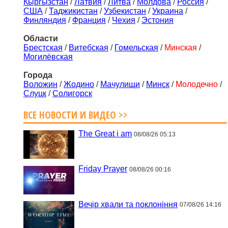
Кыргызстан
/
Латвия
/
Литва
/
Молдова
/
Россия
/
США
/
Таджикистан
/
Узбекистан
/
Украина
/
Финляндия
/
Франция
/
Чехия
/
Эстония
Области
Брестская
/
Витебская
/
Гомельская
/
Минская
/
Могилёвская
Города
Воложин
/
Жодино
/
Мачулищи
/
Минск
/
Молодечно
/
Слуцк
/
Солигорск
ВСЕ НОВОСТИ И ВИДЕО >>
The Great i am
08/08/26 05:13
Friday Prayer
08/08/26 00:16
Вечір хвали та поклоніння
07/08/26 14:16