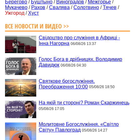
Берегово
/
Буштыно
/
Виноградов
/
Межгорье
/
Мукачево
/
Рахов
/
Свалява
/
Солотвино
/
Тячев
/
Ужгород
/
Хуст
ВСЕ НОВОСТИ И ВИДЕО >>
Свідоцтво про служіння в Африці -
Інна Нагорна
06/08/26 13:37
Голос Бога в дрібницях. Володимир
Давидюк
06/08/26 04:30
Святкове богослужіння.
Преображення 10:00
05/08/26 18:50
На якій ти стороні? Роман Скаржинець
05/08/26 17:05
Молитовне Богослужіння. «Світло
Світу» Павлоград
05/08/26 14:27