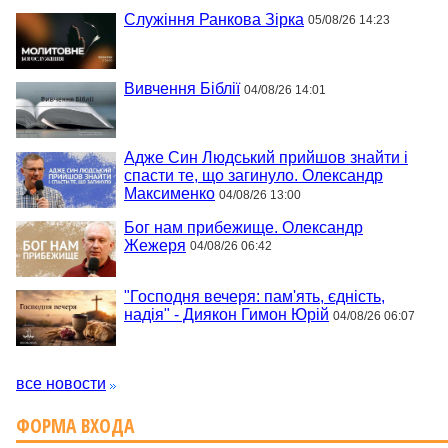
Служіння Ранкова Зірка
05/08/26 14:23
Вивчення Біблії
04/08/26 14:01
Адже Син Людський прийшов знайти і
спасти те, що загинуло. Олександр
Максименко
04/08/26 13:00
Бог нам прибежище. Олександр
Жежеря
04/08/26 06:42
"Господня вечеря: пам'ять, єдність,
надія" - Диякон Гимон Юрій
04/08/26 06:07
все новости
ФОРМА ВХОДА