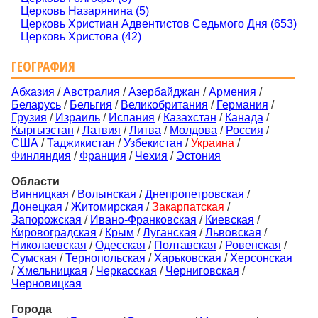
Церковь Назарянина (5)
Церковь Христиан Адвентистов Седьмого Дня (653)
Церковь Христова (42)
ГЕОГРАФИЯ
Абхазия
/
Австралия
/
Азербайджан
/
Армения
/
Беларусь
/
Бельгия
/
Великобритания
/
Германия
/
Грузия
/
Израиль
/
Испания
/
Казахстан
/
Канада
/
Кыргызстан
/
Латвия
/
Литва
/
Молдова
/
Россия
/
США
/
Таджикистан
/
Узбекистан
/
Украина
/
Финляндия
/
Франция
/
Чехия
/
Эстония
Области
Винницкая
/
Волынская
/
Днепропетровская
/
Донецкая
/
Житомирская
/
Закарпатская
/
Запорожская
/
Ивано-Франковская
/
Киевская
/
Кировоградская
/
Крым
/
Луганская
/
Львовская
/
Николаевская
/
Одесская
/
Полтавская
/
Ровенская
/
Сумская
/
Тернопольская
/
Харьковская
/
Херсонская
/
Хмельницкая
/
Черкасская
/
Черниговская
/
Черновицкая
Города