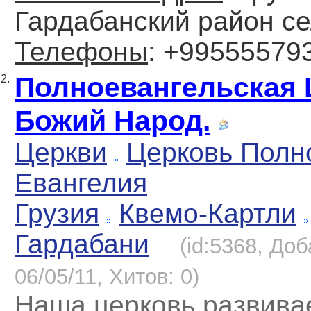
Гардабанский район с
Телефоны
: +99555579
Полноевангельская 
2.
Божий Народ.
Церкви
Церковь Полн
Евангелия
Грузия
Квемо-Картли
Гардабани
(id:5368, До
06/05/11, Хитов: 0)
Наша церковь развива