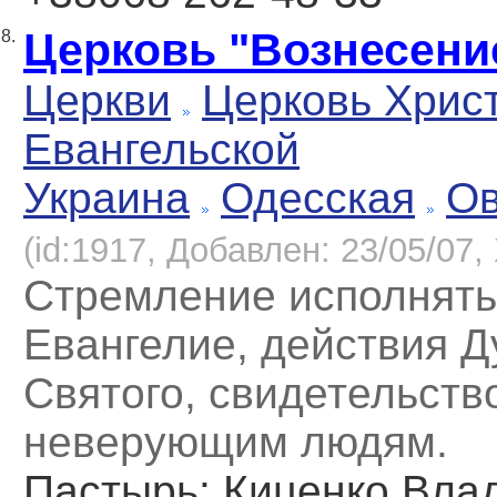
Церковь "Вознесени
8.
Церкви
Церковь Хрис
Евангельской
Украина
Одесская
Ов
(id:1917, Добавлен: 23/05/07, 
Стремление исполнять
Евангелие, действия Д
Святого, свидетельств
неверующим людям.
Пастырь
: Киценко Вла