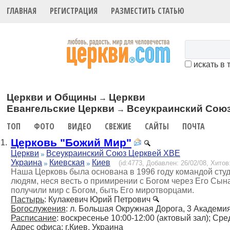
ГЛАВНАЯ
РЕГИСТРАЦИЯ
РАЗМЕСТИТЬ СТАТЬЮ
искать в 
Церкви и Общины
Церкви
→
Евангельские Церкви
Всеукраинский Сою
→
ТОП
ФОТО
ВИДЕО
СВЕЖИЕ
САЙТЫ
ПОЧТА
Церковь "Божий Мир"
1.
Церкви
Всеукраинский Союз Церквей ХВЕ
Украина
Киевская
Киев
(id:4773, Добавлен: 26/02/08, Хитов:
Наша Церковь была основана в 1996 году командой студ
людям, неся весть о примирении с Богом через Его Сын
получили мир с Богом, быть Его миротворцами.
Пастырь
: Кулакевич Юрий Петрович
Богослужения
: л. Большая Окружная Дорога, 3 Академи
Расписание
: воскресенье 10:00-12:00 (актовый зал); Сре
Адрес офиса
: г.Киев, Украина