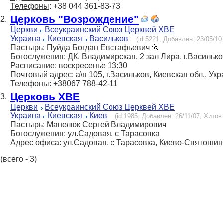
Телефоны
: +38 044 361-83-73
Церковь "Возрождение"
2.
Церкви
Всеукраинский Союз Церквей ХВЕ
Украина
Киевская
Васильков
(id:5221, Добавлен: 23/05/10,
Пастырь
: Пуйда Богдан Евстафьевич
Богослужения
: ДК, Владимирская, 2 зал Лира, г.Василько
Расписание
: воскресенье 13:30
Почтовый адрес
: а\я 105, г.Васильков, Киевская обл., Ук
Телефоны
: +38067 788-42-11
Церковь ХВЕ
3.
Церкви
Всеукраинский Союз Церквей ХВЕ
Украина
Киевская
Киев
(id:1985, Добавлен: 26/11/07, Хитов:
Пастырь
: Манелюк Сергей Владимирович
Богослужения
: ул.Садовая, с Тарасовка
Адрес офиса
: ул.Садовая, с Тарасовка, Киево-Святошинс
(всего - 3)