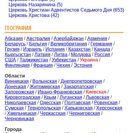
Церковь Назарянина (5)
Церковь Христиан Адвентистов Седьмого Дня (653)
Церковь Христова (42)
ГЕОГРАФИЯ
Абхазия
/
Австралия
/
Азербайджан
/
Армения
/
Беларусь
/
Бельгия
/
Великобритания
/
Германия
/
Грузия
/
Израиль
/
Испания
/
Казахстан
/
Канада
/
Кыргызстан
/
Латвия
/
Литва
/
Молдова
/
Россия
/
США
/
Таджикистан
/
Узбекистан
/
Украина
/
Финляндия
/
Франция
/
Чехия
/
Эстония
Области
Винницкая
/
Волынская
/
Днепропетровская
/
Донецкая
/
Житомирская
/
Закарпатская
/
Запорожская
/
Ивано-Франковская
/
Киевская
/
Кировоградская
/
Крым
/
Луганская
/
Львовская
/
Николаевская
/
Одесская
/
Полтавская
/
Ровенская
/
Сумская
/
Тернопольская
/
Харьковская
/
Херсонская
/
Хмельницкая
/
Черкасская
/
Черниговская
/
Черновицкая
Города