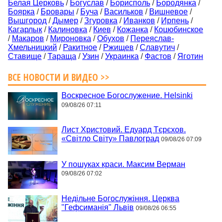
Белая Церковь
/
Богуслав
/
Борисполь
/
Бородянка
/
Боярка
/
Бровары
/
Буча
/
Васильков
/
Вишневое
/
Вышгород
/
Дымер
/
Згуровка
/
Иванков
/
Ирпень
/
Кагарлык
/
Калиновка
/
Киев
/
Кожанка
/
Коцюбинское
/
Макаров
/
Мироновка
/
Обухов
/
Переяслав-
Хмельницкий
/
Ракитное
/
Ржищев
/
Славутич
/
Ставище
/
Тараща
/
Узин
/
Украинка
/
Фастов
/
Яготин
ВСЕ НОВОСТИ И ВИДЕО >>
Воскресное Богослужение. Helsinki
09/08/26 07:11
Лист Христовий. Едуард Тєрєхов.
«Світло Світу» Павлоград
09/08/26 07:09
У пошуках краси. Максим Верман
09/08/26 07:02
Недільне Богослужіння. Церква
"Гефсиманія" Львів
09/08/26 06:55