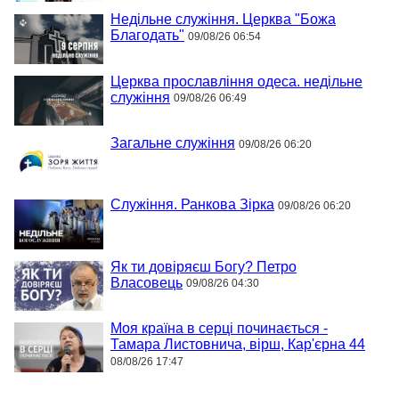
Недільне служіння. Церква "Божа
Благодать"
09/08/26 06:54
Церква прославління одеса. недільне
служіння
09/08/26 06:49
Загальне служіння
09/08/26 06:20
Служіння. Ранкова Зірка
09/08/26 06:20
Як ти довіряєш Богу? Петро
Власовець
09/08/26 04:30
Моя країна в серці починається -
Тамара Листовнича, вірш, Кар'єрна 44
08/08/26 17:47