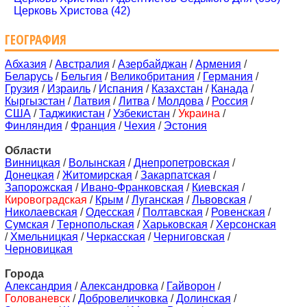
Церковь Христова (42)
ГЕОГРАФИЯ
Абхазия
/
Австралия
/
Азербайджан
/
Армения
/
Беларусь
/
Бельгия
/
Великобритания
/
Германия
/
Грузия
/
Израиль
/
Испания
/
Казахстан
/
Канада
/
Кыргызстан
/
Латвия
/
Литва
/
Молдова
/
Россия
/
США
/
Таджикистан
/
Узбекистан
/
Украина
/
Финляндия
/
Франция
/
Чехия
/
Эстония
Области
Винницкая
/
Волынская
/
Днепропетровская
/
Донецкая
/
Житомирская
/
Закарпатская
/
Запорожская
/
Ивано-Франковская
/
Киевская
/
Кировоградская
/
Крым
/
Луганская
/
Львовская
/
Николаевская
/
Одесская
/
Полтавская
/
Ровенская
/
Сумская
/
Тернопольская
/
Харьковская
/
Херсонская
/
Хмельницкая
/
Черкасская
/
Черниговская
/
Черновицкая
Города
Александрия
/
Александровка
/
Гайворон
/
Голованевск
/
Добровеличковка
/
Долинская
/