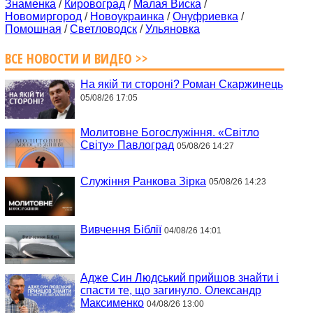
Знаменка
/
Кировоград
/
Малая Виска
/
Новомиргород
/
Новоукраинка
/
Онуфриевка
/
Помошная
/
Светловодск
/
Ульяновка
ВСЕ НОВОСТИ И ВИДЕО >>
На якій ти стороні? Роман Скаржинець
05/08/26 17:05
Молитовне Богослужіння. «Світло
Світу» Павлоград
05/08/26 14:27
Служіння Ранкова Зірка
05/08/26 14:23
Вивчення Біблії
04/08/26 14:01
Адже Син Людський прийшов знайти і
спасти те, що загинуло. Олександр
Максименко
04/08/26 13:00