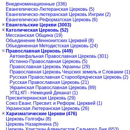
Внеденоминационные (336)
Евангелическо-Лютеранская Церковь (5)
Евангелическо-лютеранская Церковь Ингрии (2)
Евангелическо-Реформатская Церковь (6)
Евангельские Церкви (3003)
Католическая Церковь (52)
Мессианская Община (19)
Объединение Меннонитских Церквей (8)
Объединенная Методистская Церковь (24)
Православная Церковь (449)
Автокефальная Православная Церковь (301)
Истинно-Православная Церковь (5)
Православная Церковь Украины (29)
Православная Церковь Чешских земель и Словакии (1)
Русская Православная Старообрядческая Церковь (2)
Русская Православная Церковь (21)
Украинская Православная Церковь (89)
УПЦ КП - Немецкий Деканат (1)
Пресвитерианская Церковь (29)
Союз Еванг. Пресвит. и Реформ. Церквей (1)
Украинская Лютеранская Церковь (26)
Харизматические Церкви (476)
Церковь Голгофы (8)
Церковь Назарянина (5)
Церковь Христиан Адвентистов Седьмого Дня (653)