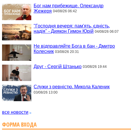
Бог нам прибежище. Олександр
Жежеря
04/08/26 06:42
"Господня вечеря: пам'ять, єдність,
надія" - Диякон Гимон Юрій
04/08/26 06:07
Не відправляйте Бога в бан - Дмитро
Колесник
03/08/26 20:31
Друг - Сергій Штанько
03/08/26 19:44
Служи з ревністю. Микола Каленик
03/08/26 13:00
все новости
ФОРМА ВХОДА