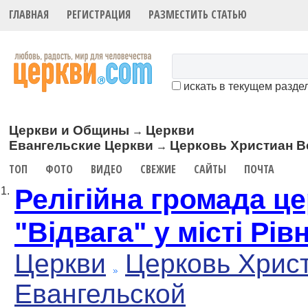
ГЛАВНАЯ
РЕГИСТРАЦИЯ
РАЗМЕСТИТЬ СТАТЬЮ
искать в текущем разде
Церкви и Общины
Церкви
→
Евангельские Церкви
Церковь Христиан В
→
ТОП
ФОТО
ВИДЕО
СВЕЖИЕ
САЙТЫ
ПОЧТА
Релігійна громада ц
1.
"Відвага" у місті Рів
Церкви
Церковь Хрис
Евангельской