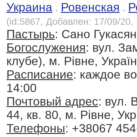
Украина
Ровенская
Р
(id:5867, Добавлен: 17/09/20, 
Пастырь
: Сано Гукасян
Богослужения
: вул. За
клубе), м. Рівне, Украї
Расписание
: каждое в
14:00
Почтовый адрес
: вул. 
44, кв. 80, м. Рівне, Ук
Телефоны
: +38067 454