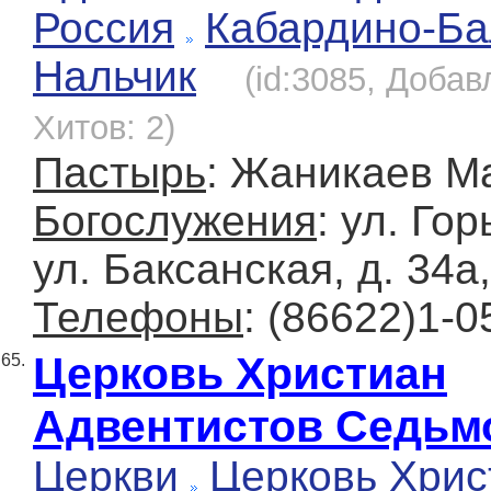
Россия
Кабардино-Ба
Нальчик
(id:3085, Добав
Хитов: 2)
Пастырь
: Жаникаев М
Богослужения
: ул. Гор
ул. Баксанская, д. 34а,
Телефоны
: (86622)1-0
Церковь Христиан
65.
Адвентистов Седьм
Церкви
Церковь Хрис