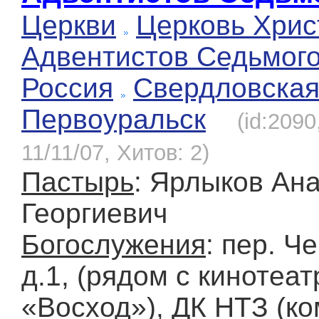
Церкви
Церковь Хрис
Адвентистов Седьмог
Россия
Свердловска
Первоуральск
(id:209
11/11/07, Хитов: 2)
Пастырь
: Ярлыков Ан
Георгиевич
Богослужения
: пер. Ч
д.1, (рядом с кинотеа
«Восход»), ДК НТЗ (ко