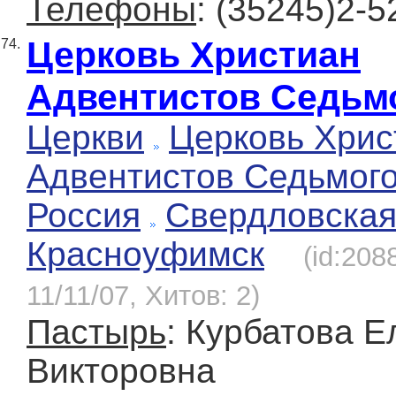
Телефоны
: (35245)2-5
Церковь Христиан
74.
Адвентистов Седьм
Церкви
Церковь Хрис
Адвентистов Седьмог
Россия
Свердловска
Красноуфимск
(id:208
11/11/07, Хитов: 2)
Пастырь
: Курбатова Е
Викторовна