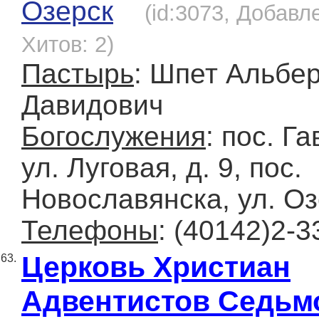
Озерск
(id:3073, Добавле
Хитов: 2)
Пастырь
: Шпет Альбе
Давидович
Богослужения
: пос. Г
ул. Луговая, д. 9, пос.
Новославянска, ул. Оз
Телефоны
: (40142)2-3
Церковь Христиан
63.
Адвентистов Седьм