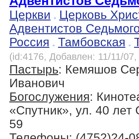
Адвентистов Седьм
Церкви
Церковь Хрис
Адвентистов Седьмог
Россия
Тамбовская
(id:4176, Добавлен: 11/11/07,
Пастырь
: Кемяшов Се
Иванович
Богослужения
: Киноте
«Спутник», ул. 40 лет 
59
Телефоны
: (4752)24-0