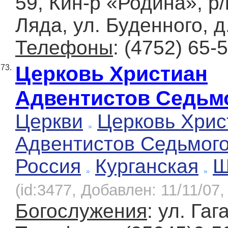
59, Кин-р «Родина», р
Ляда, ул. Буденного, д
Телефоны
: (4752) 65-
Церковь Христиан
73.
Адвентистов Седьм
Церкви
Церковь Хрис
Адвентистов Седьмог
Россия
Курганская
Ш
(id:3477, Добавлен: 11/11/07,
Богослужения
: ул. Га