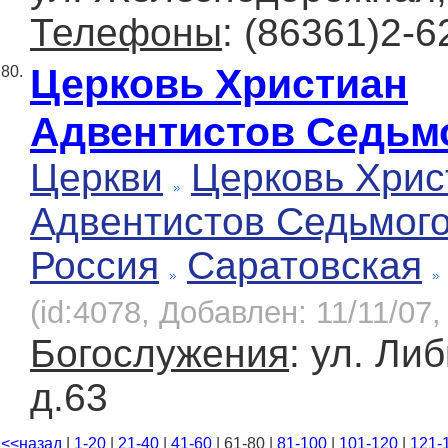
Телефоны
: (86361)2-6
Церковь Христиан
80.
Адвентистов Седьм
Церкви
Церковь Хрис
Адвентистов Седьмог
Россия
Саратовская
(id:4078, Добавлен: 11/11/07,
Богослужения
: ул. Ли
д.63
<<назад
|
1-20
|
21-40
|
41-60
| 61-80 |
81-100
|
101-120
|
121-