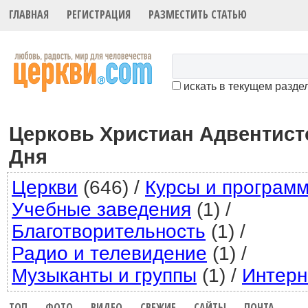
ГЛАВНАЯ
РЕГИСТРАЦИЯ
РАЗМЕСТИТЬ СТАТЬЮ
искать в текущем разде
Церковь Христиан Адвентист
Дня
Церкви
(646)
/
Курсы и програм
Учебные заведения
(1)
/
Благотворительность
(1)
/
Радио и телевидение
(1)
/
Музыканты и группы
(1)
/
Интерн
ТОП
ФОТО
ВИДЕО
СВЕЖИЕ
САЙТЫ
ПОЧТА