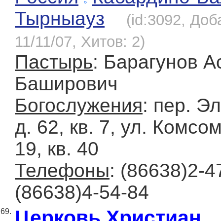
Тырныауз
(id:3092, Доб
11/11/07, Хитов: 2)
Пастырь
: Барагунов А
Баширович
Богослужения
: пер. Э
д. 62, кв. 7, ул. Комсо
19, кв. 40
Телефоны
: (86638)2-4
(86638)4-54-84
Церковь Христиан
69.