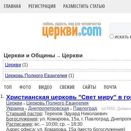
ГЛАВНАЯ
РЕГИСТРАЦИЯ
РАЗМЕСТИТЬ СТАТЬЮ
искать 
Церкви и Общины
Церкви
→
Церкви
(1)
Церковь Полного Евангелия
(1)
ТОП
ФОТО
ВИДЕО
СВЕЖИЕ
САЙТЫ
ПОЧТА
Христианская церковь "Свет миру" в г
1.
Церкви
Церковь Полного Евангелия
Украина
Днепропетровская
Павлоград
(id:5550, Добавл
Старший пастор
: Терехов Эдуард Николаевич
Богослужения
: ул. Комарова, 15а, г. Павлоград, Днепроп
Расписание
: вс. – 10:00; ср. – 18:30
Адрес офиса
: ул. Комарова, 15а (место богослужения)