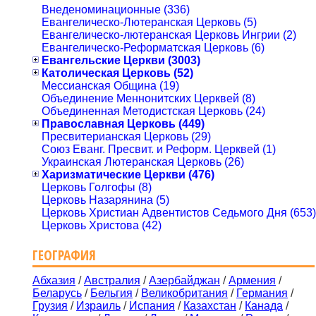
Внеденоминационные (336)
Евангелическо-Лютеранская Церковь (5)
Евангелическо-лютеранская Церковь Ингрии (2)
Евангелическо-Реформатская Церковь (6)
Евангельские Церкви (3003)
Католическая Церковь (52)
Мессианская Община (19)
Объединение Меннонитских Церквей (8)
Объединенная Методистская Церковь (24)
Православная Церковь (449)
Пресвитерианская Церковь (29)
Союз Еванг. Пресвит. и Реформ. Церквей (1)
Украинская Лютеранская Церковь (26)
Харизматические Церкви (476)
Церковь Голгофы (8)
Церковь Назарянина (5)
Церковь Христиан Адвентистов Седьмого Дня (653)
Церковь Христова (42)
ГЕОГРАФИЯ
Абхазия
/
Австралия
/
Азербайджан
/
Армения
/
Беларусь
/
Бельгия
/
Великобритания
/
Германия
/
Грузия
/
Израиль
/
Испания
/
Казахстан
/
Канада
/