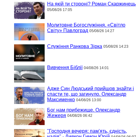
На якій ти стороні? Роман Скаржинець
05/08/26 17:05
Молитовне Богослужіння. «Світло
Світу» Павлоград
05/08/26 14:27
Служіння Ранкова Зірка
05/08/26 14:23
Вивчення Біблії
04/08/26 14:01
Адже Син Людський прийшов знайти і
спасти те, що загинуло. Олександр
Максименко
04/08/26 13:00
Бог нам прибежище. Олександр
Жежеря
04/08/26 06:42
"Господня вечеря: пам'ять, єдність,
надія" - Диякон Гимон Юрій
04/08/26 06:07