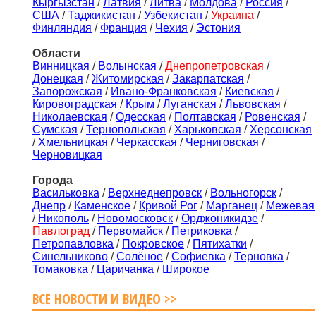
Кыргызстан
/
Латвия
/
Литва
/
Молдова
/
Россия
/
США
/
Таджикистан
/
Узбекистан
/
Украина
/
Финляндия
/
Франция
/
Чехия
/
Эстония
Области
Винницкая
/
Волынская
/
Днепропетровская
/
Донецкая
/
Житомирская
/
Закарпатская
/
Запорожская
/
Ивано-Франковская
/
Киевская
/
Кировоградская
/
Крым
/
Луганская
/
Львовская
/
Николаевская
/
Одесская
/
Полтавская
/
Ровенская
/
Сумская
/
Тернопольская
/
Харьковская
/
Херсонская
/
Хмельницкая
/
Черкасская
/
Черниговская
/
Черновицкая
Города
Васильковка
/
Верхнеднепровск
/
Вольногорск
/
Днепр
/
Каменское
/
Кривой Рог
/
Марганец
/
Межевая
/
Никополь
/
Новомосковск
/
Орджоникидзе
/
Павлоград
/
Первомайск
/
Петриковка
/
Петропавловка
/
Покровское
/
Пятихатки
/
Синельниково
/
Солёное
/
Софиевка
/
Терновка
/
Томаковка
/
Царичанка
/
Широкое
ВСЕ НОВОСТИ И ВИДЕО >>