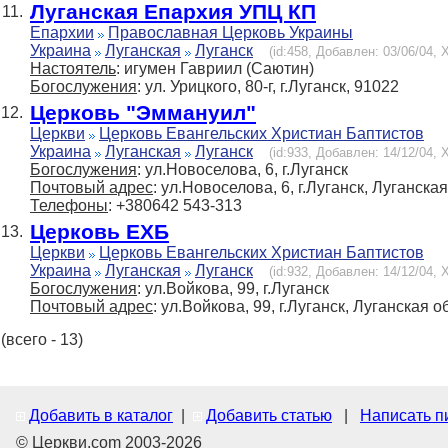
Луганская Епархия УПЦ КП
11.
Епархии
Православная Церковь Украины
Украина
Луганская
Луганск
(id:458, Добавлен: 03/06/04, 
Настоятель
: игумен Гавриил (Саютин)
Богослужения
: ул. Урицкого, 80-г, г.Луганск, 91022
Церковь "Эммануил"
12.
Церкви
Церковь Евангельских Христиан Баптистов
Украина
Луганская
Луганск
(id:933, Добавлен: 14/12/04, 
Богослужения
: ул.Новоселова, 6, г.Луганск
Почтовый адрес
: ул.Новоселова, 6, г.Луганск, Луганская
Телефоны
: +380642 543-313
Церковь ЕХБ
13.
Церкви
Церковь Евангельских Христиан Баптистов
Украина
Луганская
Луганск
(id:932, Добавлен: 14/12/04, 
Богослужения
: ул.Войкова, 99, г.Луганск
Почтовый адрес
: ул.Войкова, 99, г.Луганск, Луганская о
(всего - 13)
Добавить в каталог
|
Добавить статью
|
Написать п
© Церкви.com 2003-2026