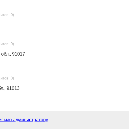
Хитов: 0)
Хитов: 0)
 обл., 91017
Хитов: 0)
бл., 91013
исьмо администратору