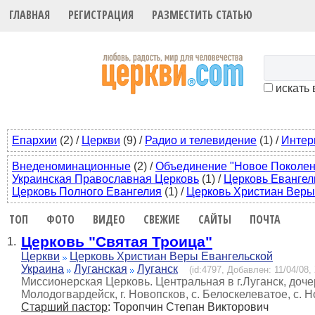
ГЛАВНАЯ
РЕГИСТРАЦИЯ
РАЗМЕСТИТЬ СТАТЬЮ
искать 
Епархии
(2)
/
Церкви
(9)
/
Радио и телевидение
(1)
/
Интер
Внеденоминационные
(2)
/
Объединение "Новое Поколен
Украинская Православная Церковь
(1)
/
Церковь Евангел
Церковь Полного Евангелия
(1)
/
Церковь Христиан Веры
ТОП
ФОТО
ВИДЕО
СВЕЖИЕ
САЙТЫ
ПОЧТА
Церковь "Святая Троица"
1.
Церкви
Церковь Христиан Веры Евангельской
Украина
Луганская
Луганск
(id:4797, Добавлен: 11/04/08,
Миссионерская Церковь. Центральная в г.Луганск, дочерн
Молодогвардейск, г. Новопсков, с. Белоскелеватое, с. Н
Старший пастор
: Торопчин Степан Викторович