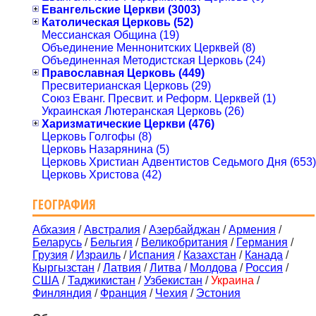
Евангельские Церкви (3003)
Католическая Церковь (52)
Мессианская Община (19)
Объединение Меннонитских Церквей (8)
Объединенная Методистская Церковь (24)
Православная Церковь (449)
Пресвитерианская Церковь (29)
Союз Еванг. Пресвит. и Реформ. Церквей (1)
Украинская Лютеранская Церковь (26)
Харизматические Церкви (476)
Церковь Голгофы (8)
Церковь Назарянина (5)
Церковь Христиан Адвентистов Седьмого Дня (653)
Церковь Христова (42)
ГЕОГРАФИЯ
Абхазия
/
Австралия
/
Азербайджан
/
Армения
/
Беларусь
/
Бельгия
/
Великобритания
/
Германия
/
Грузия
/
Израиль
/
Испания
/
Казахстан
/
Канада
/
Кыргызстан
/
Латвия
/
Литва
/
Молдова
/
Россия
/
США
/
Таджикистан
/
Узбекистан
/
Украина
/
Финляндия
/
Франция
/
Чехия
/
Эстония