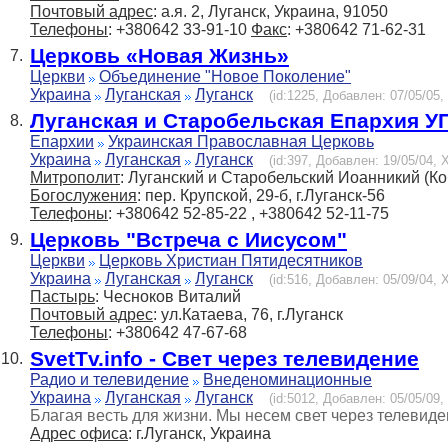
Почтовый адрес
: а.я. 2, Луганск, Украина, 91050
Телефоны
: +380642 33-91-10
Факс
: +380642 71-62-31
Церковь «Новая Жизнь»
7.
Церкви
Объединение "Новое Поколение"
Украина
Луганская
Луганск
(id:1225, Добавлен: 07/05/05,
Луганская и Старобельская Епархия У
8.
Епархии
Украинская Православная Церковь
Украина
Луганская
Луганск
(id:397, Добавлен: 19/05/04, 
Митрополит
: Луганский и Старобельский Иоанникий (Ко
Богослужения
: пер. Крупской, 29-б, г.Луганск-56
Телефоны
: +380642 52-85-22 , +380642 52-11-75
Церковь "Встреча с Иисусом"
9.
Церкви
Церковь Христиан Пятидесятников
Украина
Луганская
Луганск
(id:516, Добавлен: 05/09/04, 
Пастырь
: Чесноков Виталий
Почтовый адрес
: ул.Катаева, 76, г.Луганск
Телефоны
: +380642 47-67-68
SvetTv.info - Свет через телевидение
10.
Радио и телевидение
Внеденоминационные
Украина
Луганская
Луганск
(id:5012, Добавлен: 05/05/09,
Благая весть для жизни. Мы несем свет через телевиде
Адрес офиса
: г.Луганск, Украина