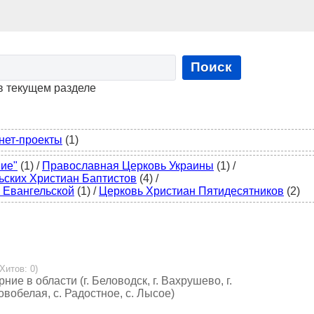
Поиск
в текущем разделе
нет-проекты
(1)
ие"
(1)
/
Православная Церковь Украины
(1)
/
ьских Христиан Баптистов
(4)
/
 Евангельской
(1)
/
Церковь Христиан Пятидесятников
(2)
 Хитов: 0)
ие в области (г. Беловодск, г. Вахрушево, г.
овобелая, с. Радостное, с. Лысое)