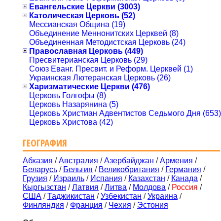
Евангельские Церкви (3003)
Католическая Церковь (52)
Мессианская Община (19)
Объединение Меннонитских Церквей (8)
Объединенная Методистская Церковь (24)
Православная Церковь (449)
Пресвитерианская Церковь (29)
Союз Еванг. Пресвит. и Реформ. Церквей (1)
Украинская Лютеранская Церковь (26)
Харизматические Церкви (476)
Церковь Голгофы (8)
Церковь Назарянина (5)
Церковь Христиан Адвентистов Седьмого Дня (653)
Церковь Христова (42)
ГЕОГРАФИЯ
Абхазия
/
Австралия
/
Азербайджан
/
Армения
/
Беларусь
/
Бельгия
/
Великобритания
/
Германия
/
Грузия
/
Израиль
/
Испания
/
Казахстан
/
Канада
/
Кыргызстан
/
Латвия
/
Литва
/
Молдова
/
Россия
/
США
/
Таджикистан
/
Узбекистан
/
Украина
/
Финляндия
/
Франция
/
Чехия
/
Эстония