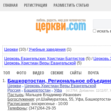
ГЛАВНАЯ
РЕГИСТРАЦИЯ
РАЗМЕСТИТЬ СТАТЬЮ
искать 
Церкви
(10)
/
Учебные заведения
(1)
Церковь Евангельских Христиан Баптистов
(5)
/
Церковь 
Церковь Христиан Веры Евангельской
(5)
ТОП
ФОТО
ВИДЕО
СВЕЖИЕ
САЙТЫ
ПОЧТА
Башкортостан, Региональное объедин
1.
Церкви
Церковь Христиан Веры Евангельской
Россия
Башкортостан
Уфа
(id:2764, Добавлен: 11/11/07, 
Пастырь
: Мальцев Владимир Иванович
Богослужения
: ул.Шаймуратова, 55, Уфа, Башкортоста
Расписание
: воскресенье - 10:00
Телефоны
: (347)264-29-35