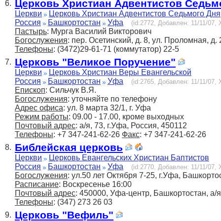
Церковь Христиан Адвентистов Седьм
6.
Церкви
Церковь Христиан Адвентистов Седьмого Дня
Россия
Башкортостан
Уфа
(id:2772, Добавлен: 11/11/07, 
Пастырь
: Мурга Василий Викторович
Богослужения
: пер. Осетинский, д. 8, ул. Проломная, д. 
Телефоны
: (3472)29-61-71 (коммутатор) 22-5
Церковь "Великое Поручение"
7.
Церкви
Церковь Христиан Веры Евангельской
Россия
Башкортостан
Уфа
(id:2765, Добавлен: 11/11/07, 
Епископ
: Сильчук В.Я.
Богослужения
: уточняйте по телефону
Адрес офиса
: ул. 8 марта 32/1, г. Уфа
Режим работы
: 09.00 - 17.00, кроме выходных
Почтовый адрес
: а/я, 73, г.Уфа, Россия, 450112
Телефоны
: +7 347-241-62-26
Факс
: +7 347-241-62-26
Библейская церковь
8.
Церкви
Церковь Евангельских Христиан Баптистов
Россия
Башкортостан
Уфа
(id:2770, Добавлен: 11/11/07, 
Богослужения
: ул.50 лет Октября 7-25, г.Уфа, Башкорто
Расписание
: Воскресенье 16:00
Почтовый адрес
: 450000, Уфа-центр, Башкортостан, а/
Телефоны
: (347) 273 26 03
Церковь "Вефиль"
9.