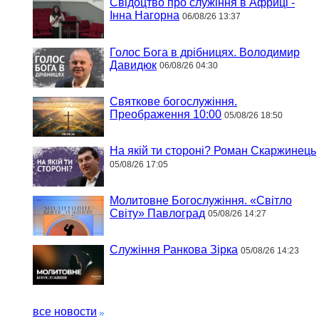
Свідоцтво про служіння в Африці -
Інна Нагорна
06/08/26 13:37
Голос Бога в дрібницях. Володимир
Давидюк
06/08/26 04:30
Святкове богослужіння.
Преображення 10:00
05/08/26 18:50
На якій ти стороні? Роман Скаржинець
05/08/26 17:05
Молитовне Богослужіння. «Світло
Світу» Павлоград
05/08/26 14:27
Служіння Ранкова Зірка
05/08/26 14:23
все новости