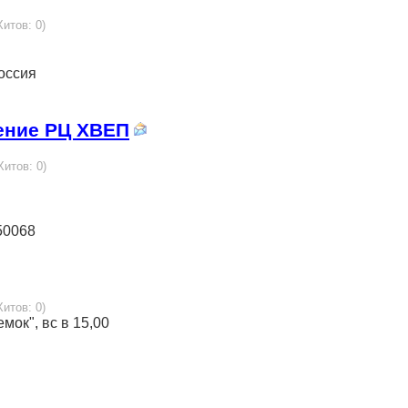
Хитов: 0)
Россия
ение РЦ ХВЕП
Хитов: 0)
450068
Хитов: 0)
мок", вс в 15,00