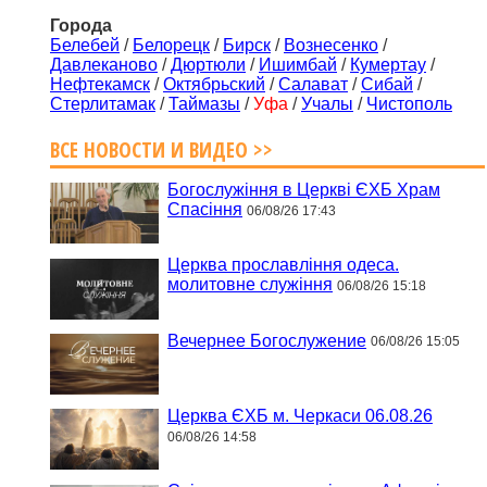
Города
Белебей
/
Белорецк
/
Бирск
/
Вознесенко
/
Давлеканово
/
Дюртюли
/
Ишимбай
/
Кумертау
/
Нефтекамск
/
Октябрьский
/
Салават
/
Сибай
/
Стерлитамак
/
Таймазы
/
Уфа
/
Учалы
/
Чистополь
ВСЕ НОВОСТИ И ВИДЕО >>
Богослужіння в Церкві ЄХБ Храм
Спасіння
06/08/26 17:43
Церква прославління одеса.
молитовне служіння
06/08/26 15:18
Вечернее Богослужение
06/08/26 15:05
Церква ЄХБ м. Черкаси 06.08.26
06/08/26 14:58