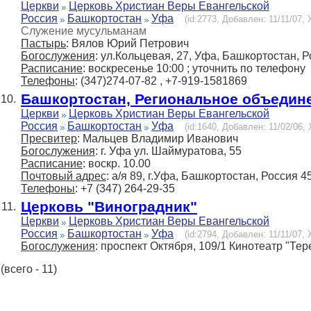
Церкви
Церковь Христиан Веры Евангельской
Россия
Башкортостан
Уфа
(id:2773, Добавлен: 11/11/07, 
Служение мусульманам
Пастырь
: Вялов Юрий Петрович
Богослужения
: ул.Кольцевая, 27, Уфа, Башкортостан, 
Расписание
: воскресенье 10:00 ; уточнить по телефону
Телефоны
: (347)274-07-82 , +7-919-1581869
Башкортостан, Региональное объедин
10.
Церкви
Церковь Христиан Веры Евангельской
Россия
Башкортостан
Уфа
(id:1640, Добавлен: 11/02/06, 
Пресвитер
: Мальцев Владимир Иванович
Богослужения
: г. Уфа ул. Шаймуратова, 55
Расписание
: воскр. 10.00
Почтовый адрес
: а/я 89, г.Уфа, Башкортостан, Россия 
Телефоны
: +7 (347) 264-29-35
Церковь "Виноградник"
11.
Церкви
Церковь Христиан Веры Евангельской
Россия
Башкортостан
Уфа
(id:2794, Добавлен: 11/11/07, 
Богослужения
: проспект Октября, 109/1 Кинотеатр "Тере
(всего - 11)