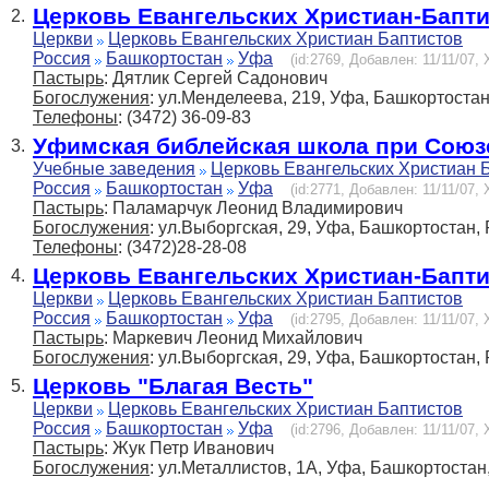
Церковь Евангельских Христиан-Бапт
2.
Церкви
Церковь Евангельских Христиан Баптистов
Россия
Башкортостан
Уфа
(id:2769, Добавлен: 11/11/07, 
Пастырь
: Дятлик Сергей Садонович
Богослужения
: ул.Менделеева, 219, Уфа, Башкортостан
Телефоны
: (3472) 36-09-83
Уфимская библейская школа при Союз
3.
Учебные заведения
Церковь Евангельских Христиан 
Россия
Башкортостан
Уфа
(id:2771, Добавлен: 11/11/07, 
Пастырь
: Паламарчук Леонид Владимирович
Богослужения
: ул.Выборгская, 29, Уфа, Башкортостан,
Телефоны
: (3472)28-28-08
Церковь Евангельских Христиан-Бапт
4.
Церкви
Церковь Евангельских Христиан Баптистов
Россия
Башкортостан
Уфа
(id:2795, Добавлен: 11/11/07, 
Пастырь
: Маркевич Леонид Михайлович
Богослужения
: ул.Выборгская, 29, Уфа, Башкортостан,
Церковь "Благая Весть"
5.
Церкви
Церковь Евангельских Христиан Баптистов
Россия
Башкортостан
Уфа
(id:2796, Добавлен: 11/11/07, 
Пастырь
: Жук Петр Иванович
Богослужения
: ул.Металлистов, 1А, Уфа, Башкортостан