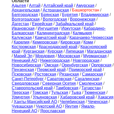
Области
Адыгея
/
Алтай
/
Алтайский край
/
Амурская
/
Архангельская
/
Астраханская
/
Башкортостан
/
Белгородская
/
Брянская
/
Бурятия
/
Владимирская
/
Волгоградская
/
Вологодская
/
Воронежская
/
Дагестан
/
Еврейская
/
Забайкальский край
/
Ивановская
/
Ингушетия
/
Иркутская
/
Кабардино-
Балкарская
/
Калининградская
/
Калмыкия
/
Калужская
/
Камчатский край
/
Карачаево-Черкесская
/
Карелия
/
Кемеровская
/
Кировская
/
Коми
/
Костромская
/
Краснодарский край
/
Красноярский
край
/
Курганская
/
Курская
/
Липецкая
/
Магаданская
/
Марий Эл
/
Мордовия
/
Московская
/
Мурманская
/
Ненецкий АО
/
Нижегородская
/
Новгородская
/
Новосибирская
/
Омская
/
Оренбургская
/
Орловская
/
Пензенская
/
Пермский край
/
Приморский край
/
Псковская
/
Ростовская
/
Рязанская
/
Самарская
/
Санкт-Петербург
/
Саратовская
/
Сахалинская
/
Свердловская
/
Северная Осетия
/
Смоленская
/
Ставропольский край
/
Тамбовская
/
Татарстан
/
Тверская
/
Томская
/
Тульская
/
Тыва
/
Тюменская
/
Удмуртия
/
Ульяновская
/
Хабаровский край
/
Хакасия
/
Ханты-Мансийский АО
/
Челябинская
/
Чеченская
/
Чувашская
/
Чукотский АО
/
Якутия
/
Ямало-
Ненецкий АО
/
Ярославская