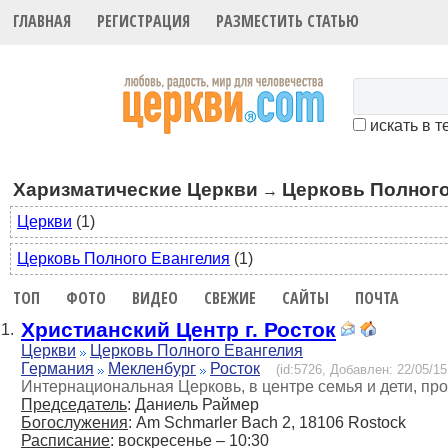
ГЛАВНАЯ
РЕГИСТРАЦИЯ
РАЗМЕСТИТЬ СТАТЬЮ
искать в т
Харизматические Церкви
Церковь Полного
→
Церкви
(1)
Церковь Полного Евангелия
(1)
ТОП
ФОТО
ВИДЕО
СВЕЖИЕ
САЙТЫ
ПОЧТА
Христианский Центр г. Росток
1.
Церкви
Церковь Полного Евангелия
Германия
Мекленбург
Росток
(id:5726, Добавлен: 22/05/15
Интернациональная Церковь, в центре семья и дети, про
Председатель
: Даниель Раймер
Богослужения
: Am Schmarler Bach 2, 18106 Rostock
Расписание
: воскресенье – 10:30