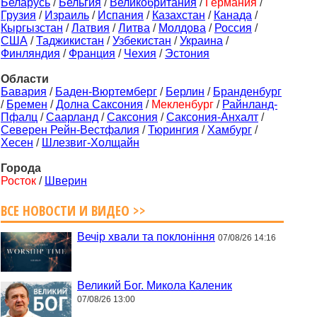
Беларусь
/
Бельгия
/
Великобритания
/
Германия
/
Грузия
/
Израиль
/
Испания
/
Казахстан
/
Канада
/
Кыргызстан
/
Латвия
/
Литва
/
Молдова
/
Россия
/
США
/
Таджикистан
/
Узбекистан
/
Украина
/
Финляндия
/
Франция
/
Чехия
/
Эстония
Области
Бавария
/
Баден-Вюртемберг
/
Берлин
/
Бранденбург
/
Бремен
/
Долна Саксония
/
Мекленбург
/
Райнланд-
Пфалц
/
Саарланд
/
Саксония
/
Саксония-Анхалт
/
Северен Рейн-Вестфалия
/
Тюрингия
/
Хамбург
/
Хесен
/
Шлезвиг-Холщайн
Города
Росток
/
Шверин
ВСЕ НОВОСТИ И ВИДЕО >>
Вечір хвали та поклоніння
07/08/26 14:16
Великий Бог. Микола Каленик
07/08/26 13:00