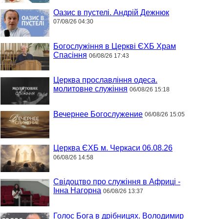
Оазис в пустелі. Андрій Дежнюк
07/08/26 04:30
Богослужіння в Церкві ЄХБ Храм
Спасіння
06/08/26 17:43
Церква прославління одеса.
молитовне служіння
06/08/26 15:18
Вечернее Богослужение
06/08/26 15:05
Церква ЄХБ м. Черкаси 06.08.26
06/08/26 14:58
Свідоцтво про служіння в Африці -
Інна Нагорна
06/08/26 13:37
Голос Бога в дрібницях. Володимир