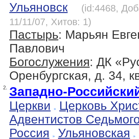
Ульяновск
(id:4468, До
11/11/07, Хитов: 1)
Пастырь
: Марьян Евге
Павлович
Богослужения
: ДК «Ру
Оренбургская, д. 34, кв
Западно-Российски
2.
Церкви
Церковь Хрис
Адвентистов Седьмог
Россия
Ульяновская