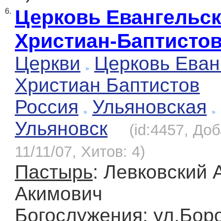
Церковь Евангельс
6.
Христиан-Баптисто
Церкви
Церковь Еван
Христиан Баптистов
Россия
Ульяновская
Ульяновск
(id:4457, До
11/11/07, Хитов: 4)
Пастырь
: Левковский 
Акимович
Богослужения
: ул.Бор