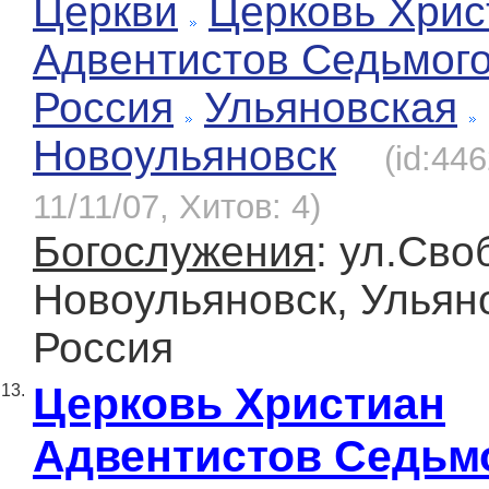
Церкви
Церковь Хрис
Адвентистов Седьмог
Россия
Ульяновская
Новоульянoвск
(id:44
11/11/07, Хитов: 4)
Богослужения
: ул.Сво
Новоульянoвск, Ульян
Россия
Церковь Христиан
13.
Адвентистов Седьм