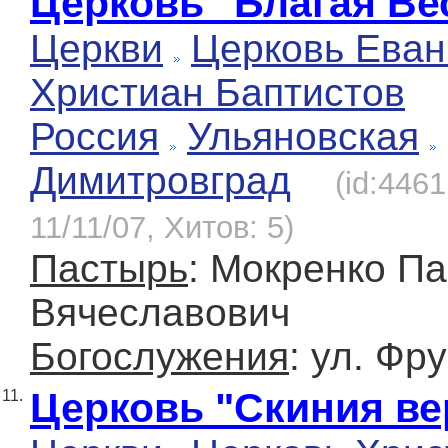
Церковь "Благая Ве
Церкви
Церковь Еван
Христиан Баптистов
Россия
Ульяновская
Димитровград
(id:446
11/11/07, Хитов: 5)
Пастырь
: Мокренко П
Вячеславович
Богослужения
: ул. Фр
Церковь "Скиния в
11.