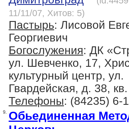
(id:445
11/11/07, Хитов: 5)
Пастырь
: Лисовой Евг
Георгиевич
Богослужения
: ДК «Ст
ул. Шевченко, 17, Хри
культурный центр, ул.
Гвардейская, д. 38, кв.
Телефоны
: (84235) 6-
Обьединенная Мето
9.