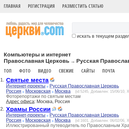
ГЛАВНАЯ
РЕГИСТРАЦИЯ
РАЗМЕСТИТЬ СТАТЬЮ
искать в текущем разде
Компьютеры и интернет
Православная Церковь
Русская Правосла
→
ТОП
ФОТО
ВИДЕО
СВЕЖИЕ
САЙТЫ
ПОЧТА
Святые места
1.
Интернет-проекты
Русская Православная Церковь
Россия
Московская
Москва
(id:5245, Добавлен: 15/06/10, Х
Фоторепортажи по святым местам
Адрес офиса
: Москва, Россия
Храмы России
2.
Интернет-проекты
Русская Православная Церковь
Россия
Московская
Москва
(id:1601, Добавлен: 06/02/06, Х
Иллюстрированный путеводитель по Православным Хр