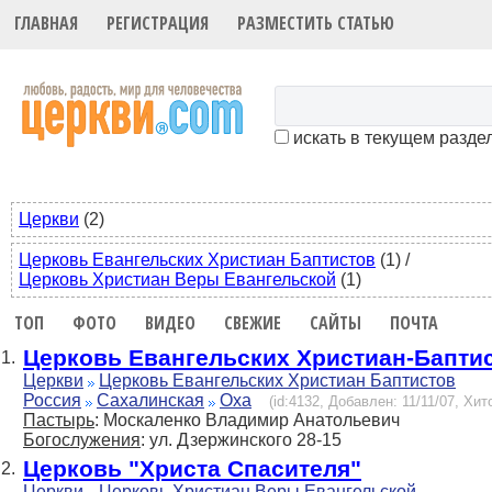
ГЛАВНАЯ
РЕГИСТРАЦИЯ
РАЗМЕСТИТЬ СТАТЬЮ
искать в текущем разде
Церкви
(2)
Церковь Евангельских Христиан Баптистов
(1)
/
Церковь Христиан Веры Евангельской
(1)
ТОП
ФОТО
ВИДЕО
СВЕЖИЕ
САЙТЫ
ПОЧТА
Церковь Евангельских Христиан-Бапти
1.
Церкви
Церковь Евангельских Христиан Баптистов
Россия
Сахалинская
Оха
(id:4132, Добавлен: 11/11/07, Хито
Пастырь
: Москаленко Владимир Анатольевич
Богослужения
: ул. Дзержинского 28-15
Церковь "Христа Спасителя"
2.
Церкви
Церковь Христиан Веры Евангельской