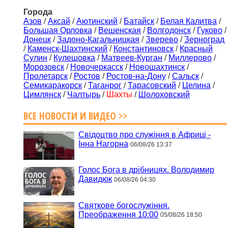
Города
Азов
/
Аксай
/
Аютинский
/
Батайск
/
Белая Калитва
/
Большая Орловка
/
Вешенская
/
Волгодонск
/
Гуково
/
Донецк
/
Задоно-Кагальницкая
/
Зверево
/
Зерноград
/
Каменск-Шахтинский
/
Константиновск
/
Красный
Сулин
/
Кулешовка
/
Матвеев-Курган
/
Миллерово
/
Морозовск
/
Новочеркасск
/
Новошахтинск
/
Пролетарск
/
Ростов
/
Ростов-на-Дону
/
Сальск
/
Семикаракорск
/
Таганрог
/
Тарасовский
/
Целина
/
Цимлянск
/
Чалтырь
/
Шахты
/
Шолоховский
ВСЕ НОВОСТИ И ВИДЕО >>
Свідоцтво про служіння в Африці -
Інна Нагорна
06/08/26 13:37
Голос Бога в дрібницях. Володимир
Давидюк
06/08/26 04:30
Святкове богослужіння.
Преображення 10:00
05/08/26 18:50