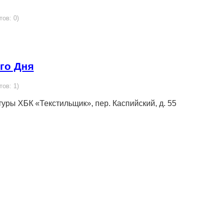
тов: 0)
го Дня
тов: 1)
туры ХБК «Текстильщик», пер. Каспийский, д. 55