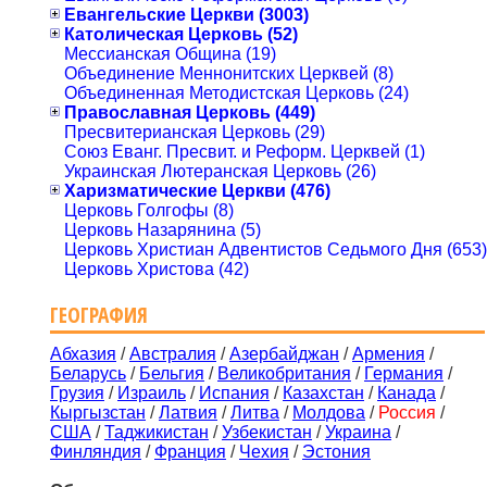
Евангельские Церкви (3003)
Католическая Церковь (52)
Мессианская Община (19)
Объединение Меннонитских Церквей (8)
Объединенная Методистская Церковь (24)
Православная Церковь (449)
Пресвитерианская Церковь (29)
Союз Еванг. Пресвит. и Реформ. Церквей (1)
Украинская Лютеранская Церковь (26)
Харизматические Церкви (476)
Церковь Голгофы (8)
Церковь Назарянина (5)
Церковь Христиан Адвентистов Седьмого Дня (653)
Церковь Христова (42)
ГЕОГРАФИЯ
Абхазия
/
Австралия
/
Азербайджан
/
Армения
/
Беларусь
/
Бельгия
/
Великобритания
/
Германия
/
Грузия
/
Израиль
/
Испания
/
Казахстан
/
Канада
/
Кыргызстан
/
Латвия
/
Литва
/
Молдова
/
Россия
/
США
/
Таджикистан
/
Узбекистан
/
Украина
/
Финляндия
/
Франция
/
Чехия
/
Эстония