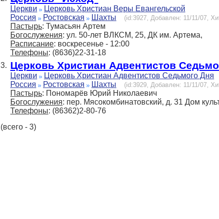
Церкви
Церковь Христиан Веры Евангельской
Россия
Ростовская
Шахты
(id:3927, Добавлен: 11/11/07, Хи
Пастырь
: Тумасьян Артем
Богослужения
: ул. 50-лет ВЛКСМ, 25, ДК им. Артема,
Расписание
: воскресенье - 12:00
Телефоны
: (8636)22-31-18
Церковь Христиан Адвентистов Седьмо
3.
Церкви
Церковь Христиан Адвентистов Седьмого Дня
Россия
Ростовская
Шахты
(id:3929, Добавлен: 11/11/07, Хи
Пастырь
: Пономарёв Юрий Николаевич
Богослужения
: пер. Мясокомбинатовский, д. 31 Дом куль
Телефоны
: (86362)2-80-76
(всего - 3)