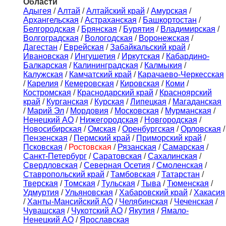
Области
Адыгея
/
Алтай
/
Алтайский край
/
Амурская
/
Архангельская
/
Астраханская
/
Башкортостан
/
Белгородская
/
Брянская
/
Бурятия
/
Владимирская
/
Волгоградская
/
Вологодская
/
Воронежская
/
Дагестан
/
Еврейская
/
Забайкальский край
/
Ивановская
/
Ингушетия
/
Иркутская
/
Кабардино-
Балкарская
/
Калининградская
/
Калмыкия
/
Калужская
/
Камчатский край
/
Карачаево-Черкесская
/
Карелия
/
Кемеровская
/
Кировская
/
Коми
/
Костромская
/
Краснодарский край
/
Красноярский
край
/
Курганская
/
Курская
/
Липецкая
/
Магаданская
/
Марий Эл
/
Мордовия
/
Московская
/
Мурманская
/
Ненецкий АО
/
Нижегородская
/
Новгородская
/
Новосибирская
/
Омская
/
Оренбургская
/
Орловская
/
Пензенская
/
Пермский край
/
Приморский край
/
Псковская
/
Ростовская
/
Рязанская
/
Самарская
/
Санкт-Петербург
/
Саратовская
/
Сахалинская
/
Свердловская
/
Северная Осетия
/
Смоленская
/
Ставропольский край
/
Тамбовская
/
Татарстан
/
Тверская
/
Томская
/
Тульская
/
Тыва
/
Тюменская
/
Удмуртия
/
Ульяновская
/
Хабаровский край
/
Хакасия
/
Ханты-Мансийский АО
/
Челябинская
/
Чеченская
/
Чувашская
/
Чукотский АО
/
Якутия
/
Ямало-
Ненецкий АО
/
Ярославская