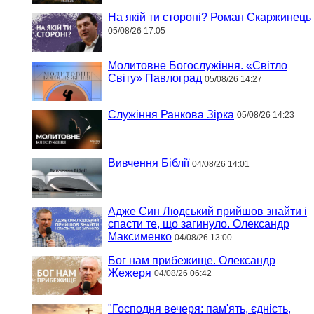
На якій ти стороні? Роман Скаржинець
05/08/26 17:05
Молитовне Богослужіння. «Світло
Світу» Павлоград
05/08/26 14:27
Служіння Ранкова Зірка
05/08/26 14:23
Вивчення Біблії
04/08/26 14:01
Адже Син Людський прийшов знайти і
спасти те, що загинуло. Олександр
Максименко
04/08/26 13:00
Бог нам прибежище. Олександр
Жежеря
04/08/26 06:42
"Господня вечеря: пам'ять, єдність,