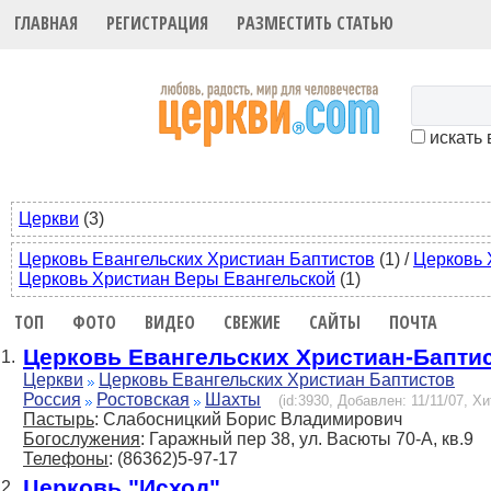
ГЛАВНАЯ
РЕГИСТРАЦИЯ
РАЗМЕСТИТЬ СТАТЬЮ
искать 
Церкви
(3)
Церковь Евангельских Христиан Баптистов
(1)
/
Церковь 
Церковь Христиан Веры Евангельской
(1)
ТОП
ФОТО
ВИДЕО
СВЕЖИЕ
САЙТЫ
ПОЧТА
Церковь Евангельских Христиан-Бапти
1.
Церкви
Церковь Евангельских Христиан Баптистов
Россия
Ростовская
Шахты
(id:3930, Добавлен: 11/11/07, Хи
Пастырь
: Слабосницкий Борис Владимирович
Богослужения
: Гаражный пер 38, ул. Васюты 70-А, кв.9
Телефоны
: (86362)5-97-17
Церковь "Исход"
2.