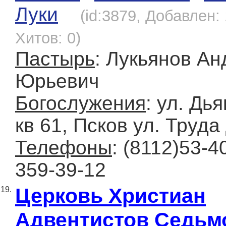
Луки
(id:3879, Добавлен: 
Хитов: 0)
Пастырь
: Лукьянов Ан
Юрьевич
Богослужения
: ул. Дь
кв 61, Псков ул. Труда
Телефоны
: (8112)53-4
359-39-12
Церковь Христиан
19.
Адвентистов Седьм