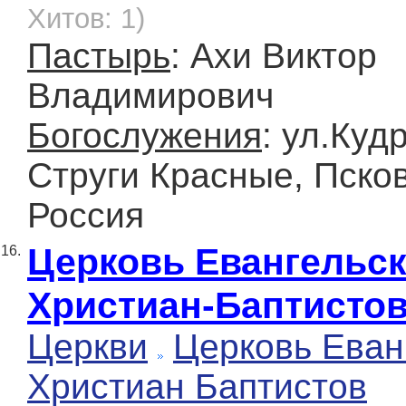
Хитов: 1)
Пастырь
: Ахи Виктор
Владимирович
Богослужения
: ул.Куд
Струги Красные, Псков
Россия
Церковь Евангельс
16.
Христиан-Баптисто
Церкви
Церковь Еван
Христиан Баптистов