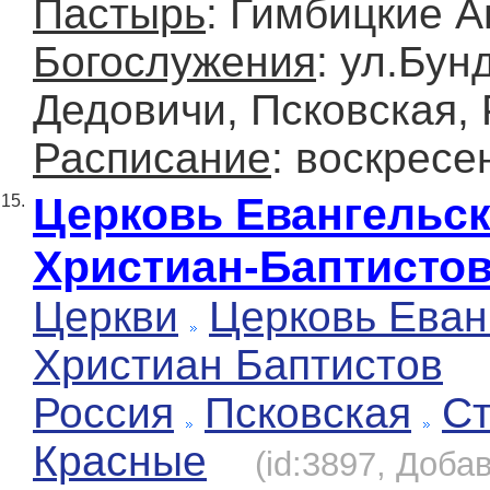
Пастырь
: Гимбицкие 
Богослужения
: ул.Бун
Дедовичи, Псковская,
Расписание
: воскресе
Церковь Евангельс
15.
Христиан-Баптисто
Церкви
Церковь Еван
Христиан Баптистов
Россия
Псковская
Ст
Красные
(id:3897, Добав