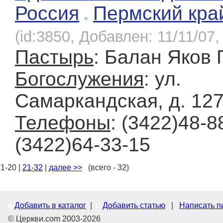
Россия
Пермский кра
(id:3850, Добавлен: 11/11/07,
Пастырь
: Балан Яков
Богослужения
: ул.
Самаркандская, д. 12
Телефоны
: (3422)48-8
(3422)64-33-15
1-20 |
21-32
|
далее >>
(всего - 32)
Добавить в каталог
|
Добавить статью
|
Написать п
© Церкви.com 2003-2026