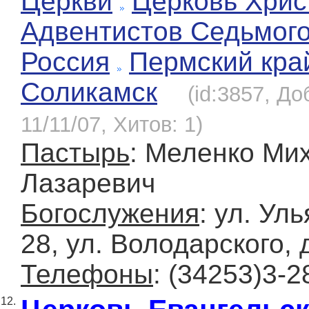
Церкви
Церковь Хрис
Адвентистов Седьмог
Россия
Пермский кра
Соликамск
(id:3857, До
11/11/07, Хитов: 1)
Пастырь
: Меленко Ми
Лазаревич
Богослужения
: ул. Уль
28, ул. Володарского, д
Телефоны
: (34253)3-2
12.