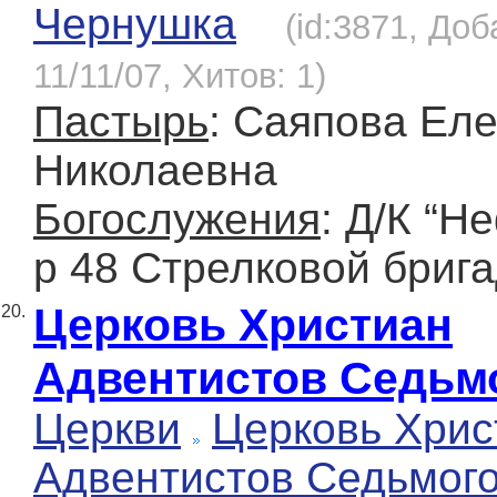
Чернушка
(id:3871, Доб
11/11/07, Хитов: 1)
Пастырь
: Саяпова Ел
Николаевна
Богослужения
: Д/К “Н
р 48 Стрелковой брига
Церковь Христиан
20.
Адвентистов Седьм
Церкви
Церковь Хрис
Адвентистов Седьмог