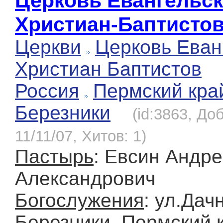
Церковь Евангельс
Христиан-Баптисто
Церкви
Церковь Еван
Христиан Баптистов
Россия
Пермский кра
Березники
(id:3863, До
11/11/07, Хитов: 1)
Пастырь
: Евсин Андр
Александрович
Богослужения
: ул.Дач
Березники, Пермский 