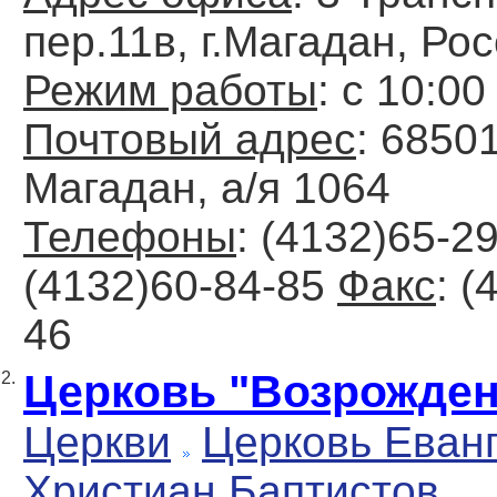
пер.11в, г.Магадан, Ро
Режим работы
: с 10:00
Почтовый адрес
: 6850
Магадан, а/я 1064
Телефоны
: (4132)65-29
(4132)60-84-85
Факс
: (
46
Церковь "Возрожден
2.
Церкви
Церковь Еван
Христиан Баптистов