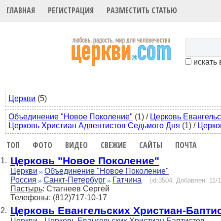
ГЛАВНАЯ
РЕГИСТРАЦИЯ
РАЗМЕСТИТЬ СТАТЬЮ
искать 
Церкви
(5)
Объединение "Новое Поколение"
(1)
/
Церковь Евангельс
Церковь Христиан Адвентистов Седьмого Дня
(1)
/
Церко
ТОП
ФОТО
ВИДЕО
СВЕЖИЕ
САЙТЫ
ПОЧТА
Церковь "Новое Поколение"
1.
Церкви
Объединение "Новое Поколение"
Россия
Санкт-Петербург
Гатчина
(id:3504, Добавлен: 11/1
Пастырь
: Стагнеев Сергей
Телефоны
: (812)717-10-17
Церковь Евангельских Христиан-Бапти
2.
Церкви
Церковь Евангельских Христиан Баптистов