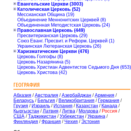
Евангельские Церкви (3003)
Католическая Церковь (52)
Мессианская Община (19)
Объединение Меннонитских Церквей (8)
Объединенная Методистская Церковь (24)
Православная Церковь (449)
Пресвитерианская Церковь (29)
Союз Еванг. Пресвит. и Реформ. Церквей (1)
Украинская Лютеранская Церковь (26)
Харизматические Церкви (476)
Церковь Голгофы (8)
Церковь Назарянина (5)
Церковь Христиан Адвентистов Седьмого Дня (653)
Церковь Христова (42)
ГЕОГРАФИЯ
Абхазия
/
Австралия
/
Азербайджан
/
Армения
/
Беларусь
/
Бельгия
/
Великобритания
/
Германия
/
Грузия
/
Израиль
/
Испания
/
Казахстан
/
Канада
/
Кыргызстан
/
Латвия
/
Литва
/
Молдова
/
Россия
/
США
/
Таджикистан
/
Узбекистан
/
Украина
/
Финляндия
/
Франция
/
Чехия
/
Эстония