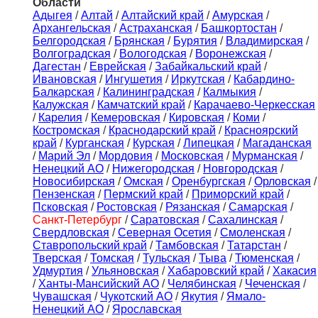
Области
Адыгея
/
Алтай
/
Алтайский край
/
Амурская
/
Архангельская
/
Астраханская
/
Башкортостан
/
Белгородская
/
Брянская
/
Бурятия
/
Владимирская
/
Волгоградская
/
Вологодская
/
Воронежская
/
Дагестан
/
Еврейская
/
Забайкальский край
/
Ивановская
/
Ингушетия
/
Иркутская
/
Кабардино-
Балкарская
/
Калининградская
/
Калмыкия
/
Калужская
/
Камчатский край
/
Карачаево-Черкесская
/
Карелия
/
Кемеровская
/
Кировская
/
Коми
/
Костромская
/
Краснодарский край
/
Красноярский
край
/
Курганская
/
Курская
/
Липецкая
/
Магаданская
/
Марий Эл
/
Мордовия
/
Московская
/
Мурманская
/
Ненецкий АО
/
Нижегородская
/
Новгородская
/
Новосибирская
/
Омская
/
Оренбургская
/
Орловская
/
Пензенская
/
Пермский край
/
Приморский край
/
Псковская
/
Ростовская
/
Рязанская
/
Самарская
/
Санкт-Петербург
/
Саратовская
/
Сахалинская
/
Свердловская
/
Северная Осетия
/
Смоленская
/
Ставропольский край
/
Тамбовская
/
Татарстан
/
Тверская
/
Томская
/
Тульская
/
Тыва
/
Тюменская
/
Удмуртия
/
Ульяновская
/
Хабаровский край
/
Хакасия
/
Ханты-Мансийский АО
/
Челябинская
/
Чеченская
/
Чувашская
/
Чукотский АО
/
Якутия
/
Ямало-
Ненецкий АО
/
Ярославская