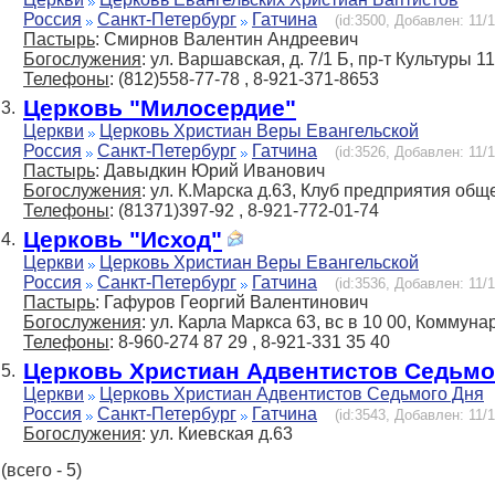
Россия
Санкт-Петербург
Гатчина
(id:3500, Добавлен: 11/1
Пастырь
: Смирнов Валентин Андреевич
Богослужения
: ул. Варшавская, д. 7/1 Б, пр-т Культуры 1
Телефоны
: (812)558-77-78 , 8-921-371-8653
Церковь "Милосердие"
3.
Церкви
Церковь Христиан Веры Евангельской
Россия
Санкт-Петербург
Гатчина
(id:3526, Добавлен: 11/1
Пастырь
: Давыдкин Юрий Иванович
Богослужения
: ул. К.Марска д.63, Клуб предприятия общ
Телефоны
: (81371)397-92 , 8-921-772-01-74
Церковь "Исход"
4.
Церкви
Церковь Христиан Веры Евангельской
Россия
Санкт-Петербург
Гатчина
(id:3536, Добавлен: 11/1
Пастырь
: Гафуров Георгий Валентинович
Богослужения
: ул. Карла Маркса 63, вс в 10 00, Коммунар
Телефоны
: 8-960-274 87 29 , 8-921-331 35 40
Церковь Христиан Адвентистов Седьмо
5.
Церкви
Церковь Христиан Адвентистов Седьмого Дня
Россия
Санкт-Петербург
Гатчина
(id:3543, Добавлен: 11/1
Богослужения
: ул. Киевская д.63
(всего - 5)