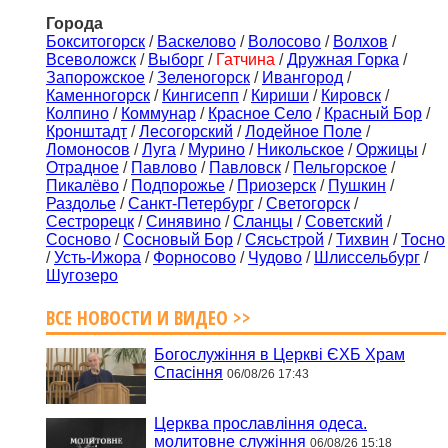
Города
Бокситогорск
/
Васкелово
/
Волосово
/
Волхов
/
Всеволожск
/
Выборг
/
Гатчина
/
Дружная Горка
/
Запорожское
/
Зеленогорск
/
Ивангород
/
Каменногорск
/
Кингисепп
/
Кириши
/
Кировск
/
Колпино
/
Коммунар
/
Красное Село
/
Красный Бор
/
Кронштадт
/
Лесогорский
/
Лодейное Поле
/
Ломоносов
/
Луга
/
Мурино
/
Никольское
/
Оржицы
/
Отрадное
/
Павлово
/
Павловск
/
Пельгорское
/
Пикалёво
/
Подпорожье
/
Приозерск
/
Пушкин
/
Раздолье
/
Санкт-Петербург
/
Светогорск
/
Сестрорецк
/
Синявино
/
Сланцы
/
Советский
/
Сосново
/
Сосновый Бор
/
Сясьстрой
/
Тихвин
/
Тосно
/
Усть-Ижора
/
Форносово
/
Чудово
/
Шлиссельбург
/
Шугозеро
ВСЕ НОВОСТИ И ВИДЕО >>
Богослужіння в Церкві ЄХБ Храм
Спасіння
06/08/26 17:43
Церква прославління одеса.
молитовне служіння
06/08/26 15:18