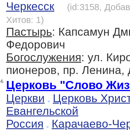
Черкесск
(id:3158, Добав
Хитов: 1)
Пастырь
: Капсамун Дм
Федорович
Богослужения
: ул. Кир
пионеров, пр. Ленина, д
Церковь "Слово Жиз
4.
Церкви
Церковь Хрис
Евангельской
Россия
Карачаево-Че