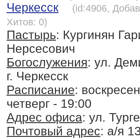
Черкесск
(id:4906, Добав
Хитов: 0)
Пастырь
: Кургинян Гар
Нерсесович
Богослужения
: ул. Де
г. Черкесск
Расписание
: воскресен
четверг - 19:00
Адрес офиса
: ул. Тург
Почтовый адрес
: а/я 13