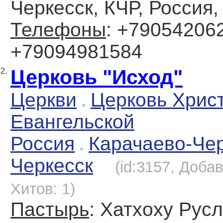
Черкесск, КЧР, Россия,
Телефоны
: +790542062
+79094981584
Церковь "Исход"
2.
Церкви
Церковь Хрис
Евангельской
Россия
Карачаево-Че
Черкесск
(id:3157, Добав
Хитов: 1)
Пастырь
: Хатхоху Рус