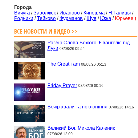
Города
Вичуга
/
Заволжск
/
Иваново
/
Кинешма
/
Н.Талицы
/
Родники
/
Тейково
/
Фурманов
/
Шуя
/
Южа
/
Юрьевец
ВСЕ НОВОСТИ И ВИДЕО >>
Розбір Слова Божого, Євангеліє від
Луки
08/08/26 09:54
The Great i am
08/08/26 05:13
Friday Prayer
08/08/26 00:16
Вечір хвали та поклоніння
07/08/26 14:16
Великий Бог. Микола Каленик
07/08/26 13:00