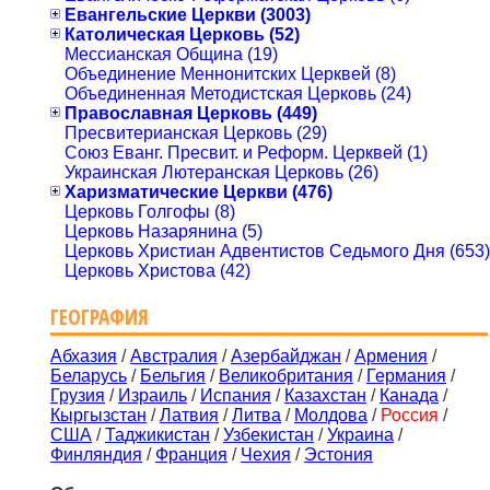
Евангельские Церкви (3003)
Католическая Церковь (52)
Мессианская Община (19)
Объединение Меннонитских Церквей (8)
Объединенная Методистская Церковь (24)
Православная Церковь (449)
Пресвитерианская Церковь (29)
Союз Еванг. Пресвит. и Реформ. Церквей (1)
Украинская Лютеранская Церковь (26)
Харизматические Церкви (476)
Церковь Голгофы (8)
Церковь Назарянина (5)
Церковь Христиан Адвентистов Седьмого Дня (653)
Церковь Христова (42)
ГЕОГРАФИЯ
Абхазия
/
Австралия
/
Азербайджан
/
Армения
/
Беларусь
/
Бельгия
/
Великобритания
/
Германия
/
Грузия
/
Израиль
/
Испания
/
Казахстан
/
Канада
/
Кыргызстан
/
Латвия
/
Литва
/
Молдова
/
Россия
/
США
/
Таджикистан
/
Узбекистан
/
Украина
/
Финляндия
/
Франция
/
Чехия
/
Эстония