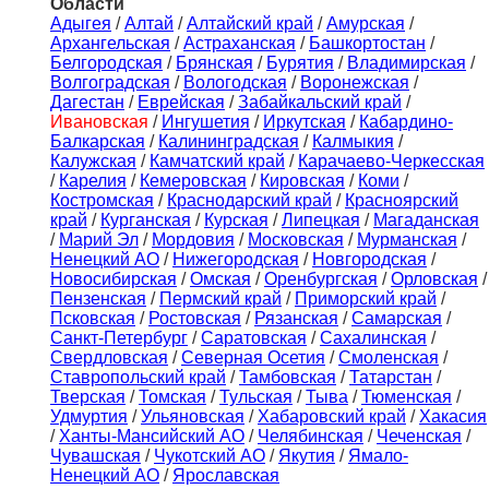
Области
Адыгея
/
Алтай
/
Алтайский край
/
Амурская
/
Архангельская
/
Астраханская
/
Башкортостан
/
Белгородская
/
Брянская
/
Бурятия
/
Владимирская
/
Волгоградская
/
Вологодская
/
Воронежская
/
Дагестан
/
Еврейская
/
Забайкальский край
/
Ивановская
/
Ингушетия
/
Иркутская
/
Кабардино-
Балкарская
/
Калининградская
/
Калмыкия
/
Калужская
/
Камчатский край
/
Карачаево-Черкесская
/
Карелия
/
Кемеровская
/
Кировская
/
Коми
/
Костромская
/
Краснодарский край
/
Красноярский
край
/
Курганская
/
Курская
/
Липецкая
/
Магаданская
/
Марий Эл
/
Мордовия
/
Московская
/
Мурманская
/
Ненецкий АО
/
Нижегородская
/
Новгородская
/
Новосибирская
/
Омская
/
Оренбургская
/
Орловская
/
Пензенская
/
Пермский край
/
Приморский край
/
Псковская
/
Ростовская
/
Рязанская
/
Самарская
/
Санкт-Петербург
/
Саратовская
/
Сахалинская
/
Свердловская
/
Северная Осетия
/
Смоленская
/
Ставропольский край
/
Тамбовская
/
Татарстан
/
Тверская
/
Томская
/
Тульская
/
Тыва
/
Тюменская
/
Удмуртия
/
Ульяновская
/
Хабаровский край
/
Хакасия
/
Ханты-Мансийский АО
/
Челябинская
/
Чеченская
/
Чувашская
/
Чукотский АО
/
Якутия
/
Ямало-
Ненецкий АО
/
Ярославская