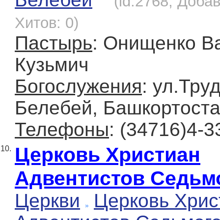
(id:2768, Добав
Хитов: 0)
Пастырь
: Онищенко В
Кузьмич
Богослужения
: ул.Тру
Белебей, Башкортоста
Телефоны
: (34716)4-3
Церковь Христиан
10.
Адвентистов Седьм
Церкви
Церковь Хрис