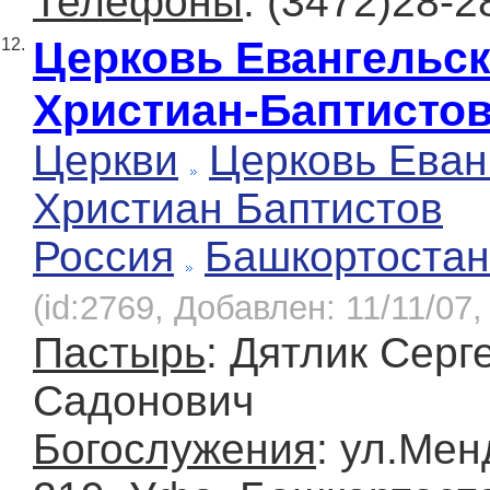
Телефоны
: (3472)28-2
Церковь Евангельс
12.
Христиан-Баптисто
Церкви
Церковь Еван
Христиан Баптистов
Россия
Башкортостан
(id:2769, Добавлен: 11/11/07,
Пастырь
: Дятлик Серг
Садонович
Богослужения
: ул.Мен