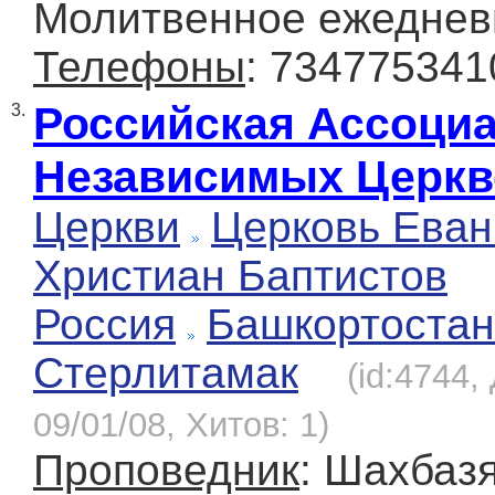
Молитвенное ежедневн
Телефоны
: 734775341
Российская Ассоци
3.
Независимых Церкв
Церкви
Церковь Еван
Христиан Баптистов
Россия
Башкортостан
Стерлитамак
(id:4744,
09/01/08, Хитов: 1)
Проповедник
: Шахбазя