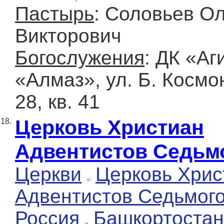
Пастырь
: Соловьев Ол
Викторович
Богослужения
: ДК «Аг
«Алмаз», ул. Б. Космон
28, кв. 41
Церковь Христиан
18.
Адвентистов Седьм
Церкви
Церковь Хрис
Адвентистов Седьмог
Россия
Башкортостан