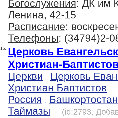
Богослужения
: ДК им 
Ленина, 42-15
Расписание
: воскресе
Телефоны
: (34794)2-0
Церковь Евангельс
15.
Христиан-Баптисто
Церкви
Церковь Еван
Христиан Баптистов
Россия
Башкортостан
Таймазы
(id:2793, Добав