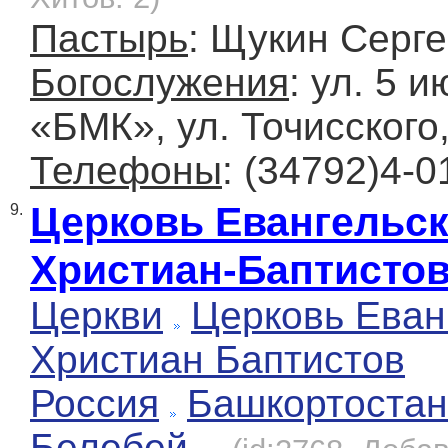
Пастырь
: Щукин Серг
Богослужения
: ул. 5 
«БМК», ул. Точисского,
Телефоны
: (34792)4-0
Церковь Евангельс
9.
Христиан-Баптисто
Церкви
Церковь Еван
Христиан Баптистов
Россия
Башкортостан
Белебей