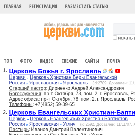
ГЛАВНАЯ
РЕГИСТРАЦИЯ
РАЗМЕСТИТЬ СТАТЬЮ
искать 
ТОП
ФОТО
ВИДЕО
СВЕЖИЕ
САЙТЫ
ПОЧТА
Церковь Божья г. Ярославль
1.
Церкви
Церковь Христиан Веры Евангельской
Россия
Ярославская
Ярославль
(id:2709, Добавлен: 11/
Старший пастор
: Дириенко Андрей Александрович
Богослужения
: пр-т. Октября, 78, пом. 2, г. Ярославль, 
Адрес офиса
: пр-т. Октября, 78, пом. 2, г. Ярославль, Р
Телефоны
: +7(4852) 59-39-65
Церковь Евангельских Христиан-Бапт
2.
Церкви
Церковь Евангельских Христиан Баптистов
Россия
Ярославская
Углич
(id:2692, Добавлен: 11/11/07, 
Пастырь
: Иванов Дмитрий Валентинович
Богослужения
: ул.Октябрьская, 35, г.Углич