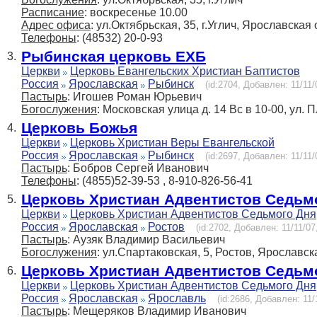
Расписание
: воскресенье 10.00
Адрес офиса
: ул.Октябрьская, 35, г.Углич, Ярославская 
Телефоны
: (48532) 20-0-93
Рыбинская церковь ЕХБ
3.
Церкви
Церковь Евангельских Христиан Баптистов
Россия
Ярославская
Рыбинск
(id:2704, Добавлен: 11/11/
Пастырь
: Игошев Роман Юрьевич
Богослужения
: Московская улица д. 14 Вс в 10-00, ул.
Церковь Божья
4.
Церкви
Церковь Христиан Веры Евангельской
Россия
Ярославская
Рыбинск
(id:2697, Добавлен: 11/11/
Пастырь
: Бобров Сергей Иванович
Телефоны
: (4855)52-39-53 , 8-910-826-56-41
Церковь Христиан Адвентистов Седьм
5.
Церкви
Церковь Христиан Адвентистов Седьмого Дня
Россия
Ярославская
Ростов
(id:2702, Добавлен: 11/11/07
Пастырь
: Аузяк Владимир Васильевич
Богослужения
: ул.Спартаковская, 5, Ростов, Ярославск
Церковь Христиан Адвентистов Седьм
6.
Церкви
Церковь Христиан Адвентистов Седьмого Дня
Россия
Ярославская
Ярославль
(id:2686, Добавлен: 11/
Пастырь
: Мещеряков Владимир Иванович