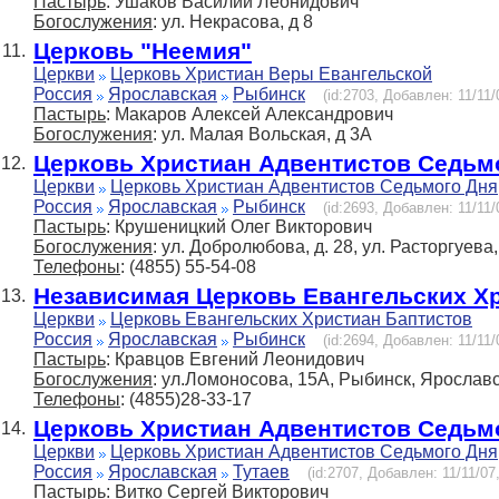
Пастырь
: Ушаков Василий Леонидович
Богослужения
: ул. Некрасова, д 8
Церковь "Неемия"
11.
Церкви
Церковь Христиан Веры Евангельской
Россия
Ярославская
Рыбинск
(id:2703, Добавлен: 11/11/
Пастырь
: Макаров Алексей Александрович
Богослужения
: ул. Малая Вольская, д 3А
Церковь Христиан Адвентистов Седьм
12.
Церкви
Церковь Христиан Адвентистов Седьмого Дня
Россия
Ярославская
Рыбинск
(id:2693, Добавлен: 11/11/
Пастырь
: Крушеницкий Олег Викторович
Богослужения
: ул. Добролюбова, д. 28, ул. Расторгуева, 
Телефоны
: (4855) 55-54-08
Независимая Церковь Евангельских Х
13.
Церкви
Церковь Евангельских Христиан Баптистов
Россия
Ярославская
Рыбинск
(id:2694, Добавлен: 11/11/
Пастырь
: Кравцов Евгений Леонидович
Богослужения
: ул.Ломоносова, 15А, Рыбинск, Ярослав
Телефоны
: (4855)28-33-17
Церковь Христиан Адвентистов Седьм
14.
Церкви
Церковь Христиан Адвентистов Седьмого Дня
Россия
Ярославская
Тутаев
(id:2707, Добавлен: 11/11/07
Пастырь
: Витко Сергей Викторович