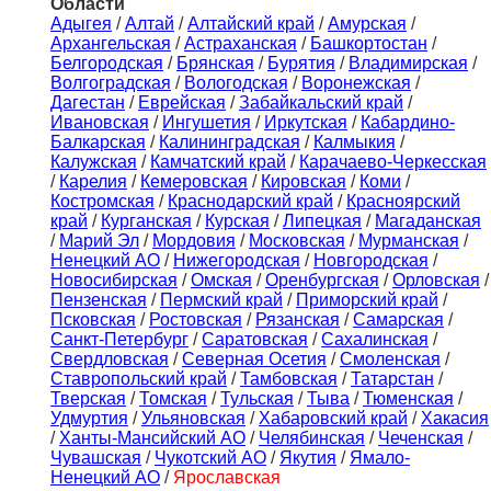
Области
Адыгея
/
Алтай
/
Алтайский край
/
Амурская
/
Архангельская
/
Астраханская
/
Башкортостан
/
Белгородская
/
Брянская
/
Бурятия
/
Владимирская
/
Волгоградская
/
Вологодская
/
Воронежская
/
Дагестан
/
Еврейская
/
Забайкальский край
/
Ивановская
/
Ингушетия
/
Иркутская
/
Кабардино-
Балкарская
/
Калининградская
/
Калмыкия
/
Калужская
/
Камчатский край
/
Карачаево-Черкесская
/
Карелия
/
Кемеровская
/
Кировская
/
Коми
/
Костромская
/
Краснодарский край
/
Красноярский
край
/
Курганская
/
Курская
/
Липецкая
/
Магаданская
/
Марий Эл
/
Мордовия
/
Московская
/
Мурманская
/
Ненецкий АО
/
Нижегородская
/
Новгородская
/
Новосибирская
/
Омская
/
Оренбургская
/
Орловская
/
Пензенская
/
Пермский край
/
Приморский край
/
Псковская
/
Ростовская
/
Рязанская
/
Самарская
/
Санкт-Петербург
/
Саратовская
/
Сахалинская
/
Свердловская
/
Северная Осетия
/
Смоленская
/
Ставропольский край
/
Тамбовская
/
Татарстан
/
Тверская
/
Томская
/
Тульская
/
Тыва
/
Тюменская
/
Удмуртия
/
Ульяновская
/
Хабаровский край
/
Хакасия
/
Ханты-Мансийский АО
/
Челябинская
/
Чеченская
/
Чувашская
/
Чукотский АО
/
Якутия
/
Ямало-
Ненецкий АО
/
Ярославская