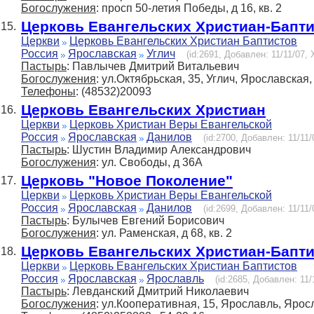
Богослужения
: просп 50-летия Победы, д 16, кв. 2
Церковь Евангельских Христиан-Бапт
15.
Церкви
Церковь Евангельских Христиан Баптистов
Россия
Ярославская
Углич
(id:2691, Добавлен: 11/11/07, 
Пастырь
: Павлычев Дмитрий Витальевич
Богослужения
: ул.Октябрьская, 35, Углич, Ярославская
Телефоны
: (48532)20093
Церковь Евангельских Христиан
16.
Церкви
Церковь Христиан Веры Евангельской
Россия
Ярославская
Данилов
(id:2700, Добавлен: 11/11/
Пастырь
: Шустин Владимир Александрович
Богослужения
: ул. Свободы, д 36А
Церковь "Новое Поколение"
17.
Церкви
Церковь Христиан Веры Евангельской
Россия
Ярославская
Данилов
(id:2699, Добавлен: 11/11/
Пастырь
: Булычев Евгений Борисович
Богослужения
: ул. Раменская, д 68, кв. 2
Церковь Евангельских Христиан-Бапт
18.
Церкви
Церковь Евангельских Христиан Баптистов
Россия
Ярославская
Ярославль
(id:2685, Добавлен: 11/
Пастырь
: Левданский Дмитрий Николаевич
Богослужения
: ул.Кооперативная, 15, Ярославль, Ярос