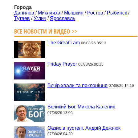
Города
Данилов
/
Микляиха
/
Мышкин
/
Ростов
/
Рыбинск
/
Тутаев
/
Углич
/
Ярославль
ВСЕ НОВОСТИ И ВИДЕО >>
The Great i am
08/08/26 05:13
Friday Prayer
08/08/26 00:16
Вечір хвали та поклоніння
07/08/26 14:16
Великий Бог. Микола Каленик
07/08/26 13:00
Оазис в пустелі. Андрій Дежнюк
07/08/26 04:30