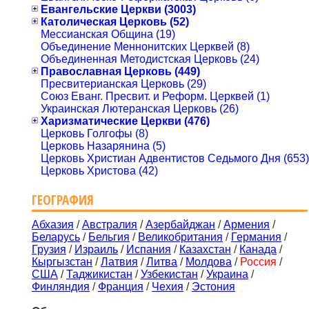
Евангельские Церкви (3003)
Католическая Церковь (52)
Мессианская Община (19)
Объединение Меннонитских Церквей (8)
Объединенная Методистская Церковь (24)
Православная Церковь (449)
Пресвитерианская Церковь (29)
Союз Еванг. Пресвит. и Реформ. Церквей (1)
Украинская Лютеранская Церковь (26)
Харизматические Церкви (476)
Церковь Голгофы (8)
Церковь Назарянина (5)
Церковь Христиан Адвентистов Седьмого Дня (653)
Церковь Христова (42)
ГЕОГРАФИЯ
Абхазия
/
Австралия
/
Азербайджан
/
Армения
/
Беларусь
/
Бельгия
/
Великобритания
/
Германия
/
Грузия
/
Израиль
/
Испания
/
Казахстан
/
Канада
/
Кыргызстан
/
Латвия
/
Литва
/
Молдова
/
Россия
/
США
/
Таджикистан
/
Узбекистан
/
Украина
/
Финляндия
/
Франция
/
Чехия
/
Эстония