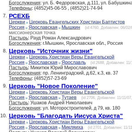
Богослужения
: ул. Б. Федоровская, д.111, ул. Бабушкина
Телефоны
: (4852)45-06-55 , (4852)21-74-94
РСЕХБ
7.
Церкви
Церковь Евангельских Христиан Баптистов
Россия
Ярославская
Мышкин
(id:4760, Добавлен: 06/02/
миссионерская точка
Пастырь
: Рауд Роман Александрович
Богослужения
: г.Мышкин, Ярославская обл., Россия
Церковь "Источник жизни"
8.
Церкви
Церковь Христиан Веры Евангельской
Россия
Ярославская
Ярославль
(id:2688, Добавлен: 11/
Пастырь
: Микитюк Юрий Мирославович
Богослужения
: пр. Ленинградский, д.62, к.3, кв. 37
Телефоны
: (4852)57-23-69
Церковь "Новое Поколение"
9.
Церкви
Церковь Христиан Веры Евангельской
Россия
Ярославская
Тутаев
(id:2706, Добавлен: 11/11/07
Пастырь
: Ушаков Андрей Николаевич
Богослужения
: ул. Моторостроителей, д 79, кв. 180
Церковь "Благодать Иисуса Христа"
10.
Церкви
Церковь Христиан Веры Евангельской
Россия
Ярославская
Микляиха
(id:2701, Добавлен: 11/11